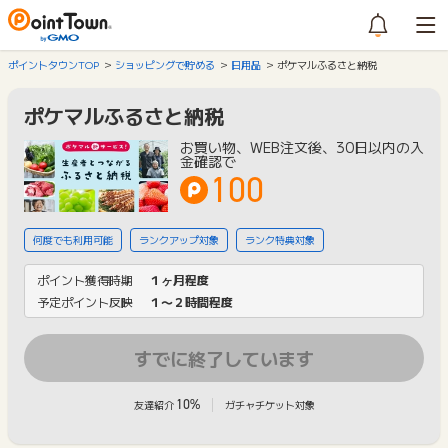
ポイントタウンTOP
ショッピングで貯める
日用品
ポケマルふるさと納税
ポケマルふるさと納税
お買い物、WEB注文後、30日以内の入
金確認で
100
何度でも利用可能
ランクアップ対象
ランク特典対象
ポイント獲得時期
１ヶ月程度
予定ポイント反映
１〜２時間程度
すでに終了しています
10%
友達紹介
ガチャチケット対象