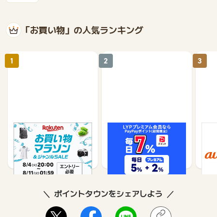
「お買い物」の人気ランキング
1
2
3
楽天市場
Yahoo!ショッピング
au 
（旧：
1%
1%
ポイントタウンをシェアしよう