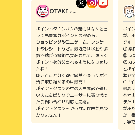
OTAKE
さん
ポイントタウンさんの魅力はなんと言
ポイ
っても豊富なポイントの貯め方。
が、
ショッピングやミニゲーム、アンケー
です
トやレシート
など。最近では移動や歩
① 案
数で稼げる機能も実装されて、幅広く
② ラ
ポイントを貯められるようになりまし
③ カ
たね！
とポ
飽きることなく遊び感覚で楽しくポイ
準で
活に取り組めるのは最高！
Cサ
ポイントタウンの中の人も素敵で優し
最高
い人たちばかりでユーザーに寄り添っ
他社
たお問い合わせ対応も完璧。
また
ポイントタウンをやらない理由が見つ
が承
かりません！
が一
丁寧