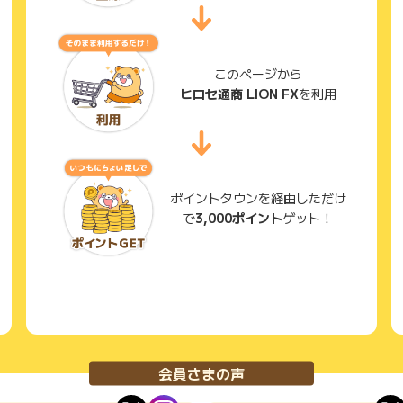
このページから
ヒロセ通商 LION FX
を利用
ポイントタウンを経由しただけ
で
3,000ポイント
ゲット！
会員さまの声