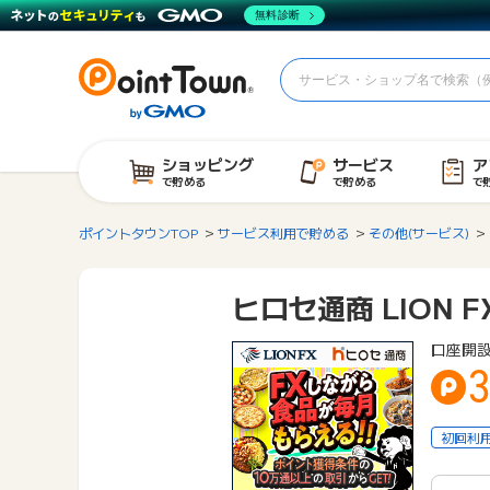
無料診断
ショッピング
サービス
ア
で貯める
で貯める
で
ポイントタウンTOP
サービス利用で貯める
その他(サービス)
ヒロセ通商 LION F
口座開
3
初回利