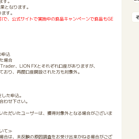
ります。
で成果となります。
ります。
引で、公式サイトで実施中の食品キャンペーンで食品もGE
の申込
た場合
HiroseTrader、LION FXとそれぞれ口座がありますが、
ており、再度口座開設された方も対象外。
をした申込。
合わせ下さい。
みいただいたユーザーは、獲得対象外となる場合がございま
いて≫
場合は、未反映の原因調査をお受け出来かねる場合がござ