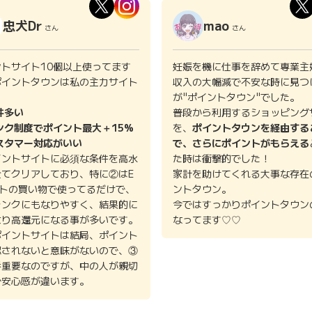
忠犬Dr
mao
さん
さん
ントサイト10個以上使ってます
妊娠を機に仕事を辞めて専業主
ポイントタウンは私の主力サイト
収入の大幅減で不安な時に見つ
。
が"ポイントタウン"でした。
件多い
普段から利用するショッピング
ンク制度でポイント最大＋15%
を、
ポイントタウンを経由する
スタマー対応がいい
で、さらにポイントがもらえる
イントサイトに必須な条件を高水
た時は衝撃的でした！
全てクリアしており、特に②はE
家計を助けてくれる大事な存在
イトの買い物で使ってるだけで、
ントタウン。
ランクにもなりやすく、結果的に
今ではすっかりポイントタウン
より高還元になる事が多いです。
なってます♡♡
ポイントサイトは結局、ポイント
認されないと意味がないので、③
番重要なのですが、中の人が親切
で安心感が違います。