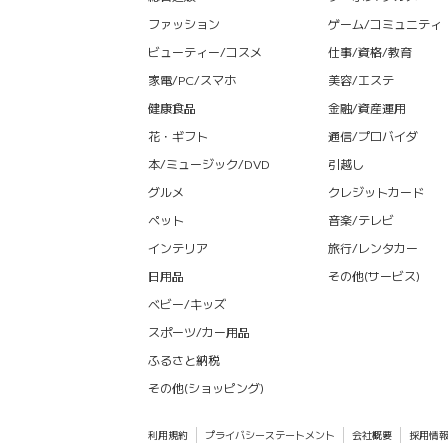
ファッション
ゲーム/コミュニティ
ビューティー/コスメ
仕事/資格/教育
家電/PC/スマホ
美容/エステ
健康食品
金融/資産運用
花・ギフト
通信/プロバイダ
本/ミュージック/DVD
引越し
グルメ
クレジットカード
ペット
音楽/テレビ
インテリア
旅行/レンタカー
日用品
その他(サービス)
ベビー/キッズ
スポーツ/カー用品
ふるさと納税
その他(ショッピング)
利用規約
プライバシーステートメント
会社概要
採用情