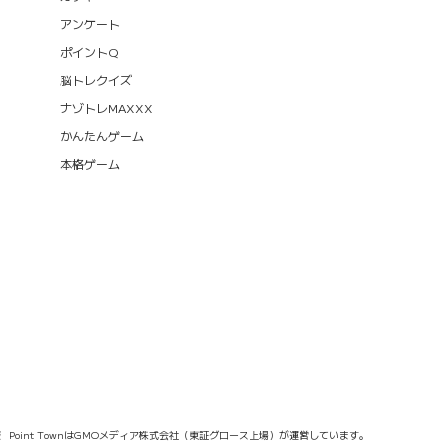
アンケート
ポイントQ
脳トレクイズ
ナゾトレMAXXX
かんたんゲーム
本格ゲーム
報
Point TownはGMOメディア株式会社（東証グロース上場）が運営しています。