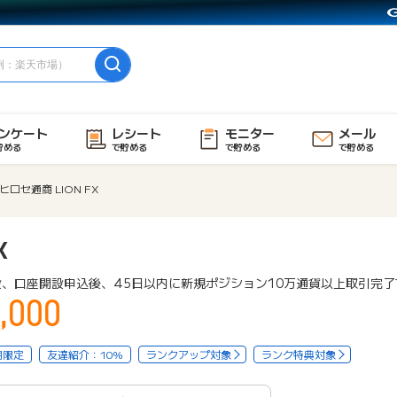
ンケート
レシート
モニター
メール
貯める
で貯める
で貯める
で貯める
ヒロセ通商 LION FX
X
設、口座開設申込後、45日以内に新規ポジション10万通貨以上取引完了
,000
用限定
友達紹介：10%
ランクアップ対象
ランク特典対象