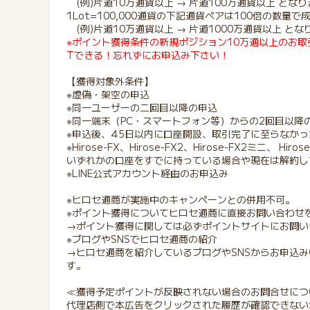
(例)片道10万通貨以上 → 片道100万通貨以上 とな
1Lot=100,000通貨の下記通貨ペアは100倍の数量
(例)片道10万通貨以上 → 片道1000万通貨以上 とな
※ポイント獲得条件の新規ポジション10万通以上のお取
Tできる！忘れずにお申込み下さい！
【獲得対象外条件】
※虚偽・架空の申込
※同一ユーザーの二回目以降の申込
※同一端末（PC・スマートフォン等）からの2回目以降
※申込後、45日以内に口座開設、取引完了に至らなかっ
※Hirose-FX、Hirose-FX2、Hirose-FX2ミニ、 
いずれかの口座をすでに持っている場合や現在は解約し
※LINE公式アカウント経由のお申込み
※ヒロセ通商が実施中のキャンペーンとの併用不可。
※ポイント獲得についてヒロセ通商に直接お問い合わせ
→ポイント獲得に関しては必ずポイントサイトにお問い
※ブログやSNSでヒロセ通商の紹介
→ヒロセ通商を紹介しているブログやSNSからお申込
す。
≪獲得予定ポイントが反映されない場合のお問合せにつ
代理店側で本広告をクリックされた履歴が確認できない