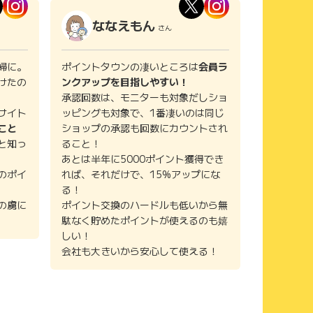
ななえもん
さん
婦に。
ポイントタウンの凄いところは
会員ラ
けたの
ンクアップを目指しやすい！
承認回数は、モニターも対象だしショ
サイト
ッピングも対象で、1番凄いのは同じ
こと
ショップの承認も回数にカウントされ
と知っ
ること！
あとは半年に5000ポイント獲得でき
のポイ
れば、それだけで、15%アップにな
る！
の虜に
ポイント交換のハードルも低いから無
駄なく貯めたポイントが使えるのも嬉
しい！
会社も大きいから安心して使える！