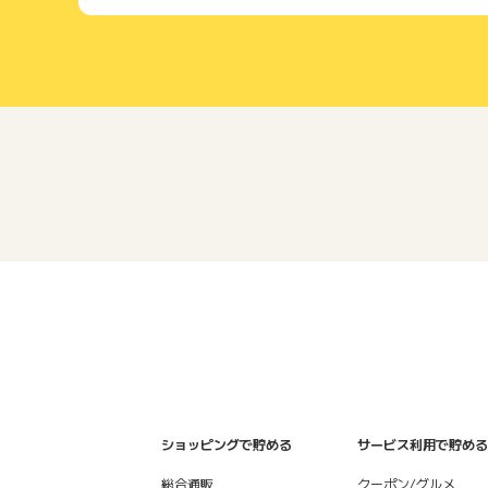
ショッピングで貯める
サービス利用で貯める
総合通販
クーポン/グルメ