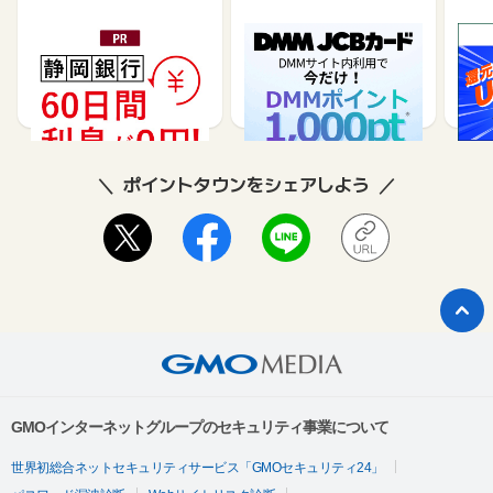
静岡銀行カードローンSE
DMM JCBカード（発
※合
LECA（セレカ）
券）
※【S
シブ
35,000
5,500
26,250
3,000
8
ポイントタウンをシェアしよう
GMOインターネットグループのセキュリティ事業について
世界初総合ネットセキュリティサービス「GMOセキュリティ24」