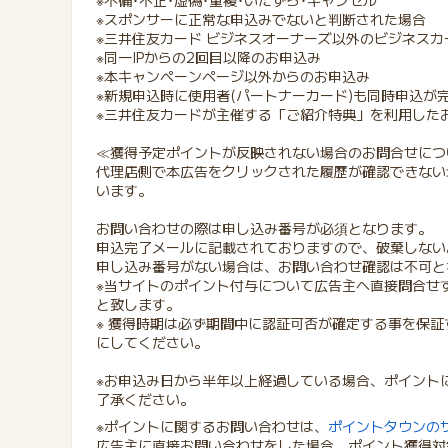
※不備･不正･虚偽･重複･いたずら･キャンセル
※スポンサーに正常な申込みでないと判断された場合
※三井住友カード ビジネスオーナーズ以外のビジネスカ
※同一IPからの2回目以降のお申込み
※本キャンペーンページ以外からのお申込み
※新規申込時に使用者(パートナーカード)も同時申込が
※三井住友カードが主催する「ご紹介特典」を利用した
≪獲得予定ポイントが反映されない場合のお問合せにつ
代理店側で本広告をクリックされた履歴が確認できない
います。
お問い合わせの際は申し込み番号が必須となります。
申込完了メールに記載されておりますので、破棄しない
申し込み番号がない場合は、お問い合わせ確認は不可と
※当サイトのポイント付与について広告主へ直接問合せ
と致します。
※ 獲得時期は必ず期間中に認証可否が確定する事を保
にしてください。
※お申込み日から半年以上経過している場合、ポイント
了承ください。
※ポイントに関するお問い合わせは、
ポイントタウンの
広告主に直接お問い合わせをした場合、ポイント獲得対