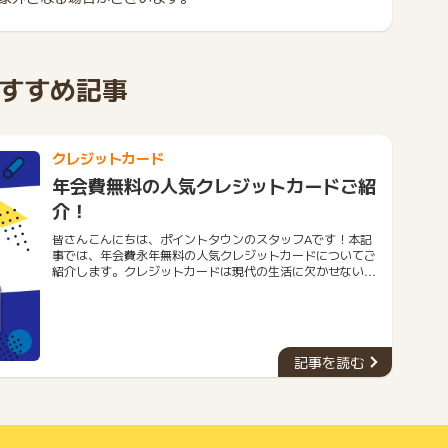
すすめ記事
クレジットカード
年会費無料の人気クレジットカードご紹
介！
皆さんこんにちは、ポイントタウンのスタッフAです！本記
事では、年会費永年無料の人気クレジットカードについてご
紹介します。クレジットカードは現代の生活に欠かせないツ
ールとなりました。しかし、年会費がかかるものも多く、経
済的な負担になることもあります。そこで今回は、年会費が
永年無料のおすすめクレジットカード５種類をご紹介しま
す。今回ご紹介するクレジットカードは、優れた特典やサー
ビスを提供しながらも、年会費を一切支払う必要がありませ
記事を読む
ん。ぜひ、自分に合ったカードを見つけて、お得な生活を送
りましょう。