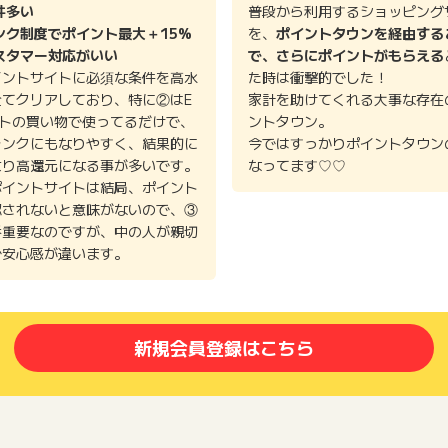
件多い
普段から利用するショッピング
ンク制度でポイント最大＋15%
を、
ポイントタウンを経由する
スタマー対応がいい
で、さらにポイントがもらえる
イントサイトに必須な条件を高水
た時は衝撃的でした！
全てクリアしており、特に②はE
家計を助けてくれる大事な存在
イトの買い物で使ってるだけで、
ントタウン。
ランクにもなりやすく、結果的に
今ではすっかりポイントタウン
より高還元になる事が多いです。
なってます♡♡
ポイントサイトは結局、ポイント
認されないと意味がないので、③
番重要なのですが、中の人が親切
で安心感が違います。
新規会員登録はこちら