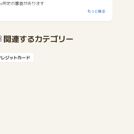
※所定の審査があります
もっと見る
③ビジネスカードながら、様々な方が利用可能！ポイ活
ユーザーのあなたも対象！！
▼こんな方にオススメ
・フリーランス、個人事業主の方
関連するカテゴリー
・副業で事業収入を得ている方
・小規模店舗経営者
・スタートアップ企業の方
しかも、お申込み時は個人審査のみの登記簿謄本・決算
クレジットカード
書は不要で、約1週間で発行！
設立したての事業主の方もスムーズにお申込みが可能で
す。
④対象の個人カードと2枚持ちで、特定の加盟店で≪最
大1.5％ポイント≫還元！
<2枚持ちカード（例）>
三井住友カード（NL）
三井住友カードゴールド（NL）
三井住友カード プラチナプリファード
※上記カードほか、対象の三井住友カードとの2枚持ち
でお得にご利用いただけます。
対象カードや特定の加盟店の詳細は、公式ホームページ