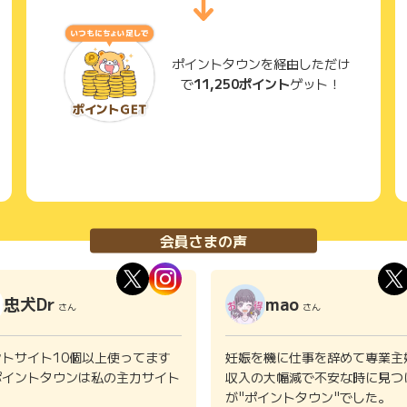
ポイントタウンを経由しただけ
で
11,250ポイント
ゲット！
会員さまの声
忠犬Dr
mao
さん
さん
ントサイト10個以上使ってます
妊娠を機に仕事を辞めて専業主
ポイントタウンは私の主力サイト
収入の大幅減で不安な時に見つ
。
が"ポイントタウン"でした。