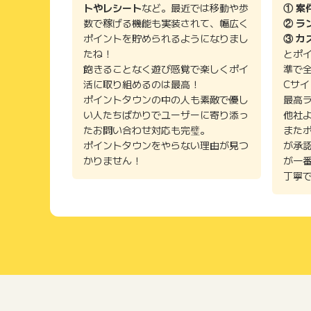
トやレシート
など。最近では移動や歩
① 案
数で稼げる機能も実装されて、幅広く
② ラ
ポイントを貯められるようになりまし
③ カ
たね！
とポ
飽きることなく遊び感覚で楽しくポイ
準で
活に取り組めるのは最高！
Cサ
ポイントタウンの中の人も素敵で優し
最高
い人たちばかりでユーザーに寄り添っ
他社
たお問い合わせ対応も完璧。
また
ポイントタウンをやらない理由が見つ
が承
かりません！
が一
丁寧