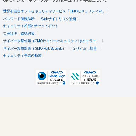
GMOインターネットグループのセキュリティ事業について
世界初総合ネットセキュリティサービス「GMOセキュリティ24」
パスワード漏洩診断
Webサイトリスク診断
セキュリティ相談AIチャットボット
実在証明・盗聴対策
サイバー攻撃対策（GMOサイバーセキュリティ byイエラエ）
サイバー攻撃対策（GMO Flatt Security）
なりすまし対策
セキュリティ事業の軌跡