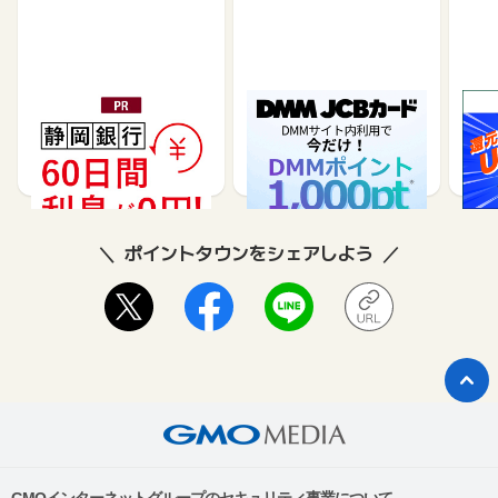
静岡銀行カードローンSE
DMM JCBカード（発
※合
LECA（セレカ）
券）
※【S
シブ
35,000
5,500
26,250
3,000
8
ポイントタウンをシェアしよう