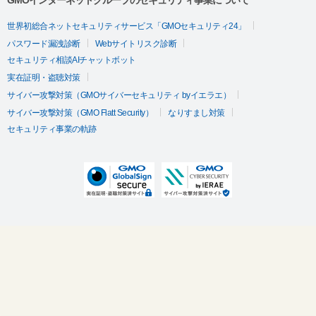
GMOインターネットグループのセキュリティ事業について
世界初総合ネットセキュリティサービス「GMOセキュリティ24」
パスワード漏洩診断
Webサイトリスク診断
セキュリティ相談AIチャットボット
実在証明・盗聴対策
サイバー攻撃対策（GMOサイバーセキュリティ byイエラエ）
サイバー攻撃対策（GMO Flatt Security）
なりすまし対策
セキュリティ事業の軌跡