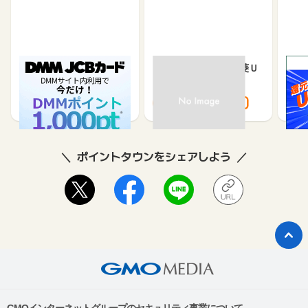
DMM JCBカード（発
【過去最高還元】三菱Ｕ
※合
券）
ＦＪカード
※【S
シブ
5,500
12,000
3,000
8,000
8
ポイントタウンをシェアしよう