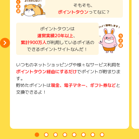
了などのメールは、ポイント獲得するまで必ず保管してくださ
そもそも、
い。
ポイントタウン
ってなに？
獲得待ち・獲得失敗の状態でお問い合わせされる際に、該当の
メールを送っていただく場合がございます。
そのため、紛失・破棄された場合は対応いたしかねますので、
ポイントタウンは
ご注意ください。
運営実績20年以上
、
累計900万人
が利用しているポイ活の
(※) SafariやChromeなどwebサイトを表示するアプリのこと
できるポイントサイトなんだ！
いつものネットショッピングや様々なサービス利用を
ポイントタウン経由にするだけ
でポイントが貯まりま
す。
貯めたポイントは
現金、電子マネー、ギフト券など
と
交換できるよ！