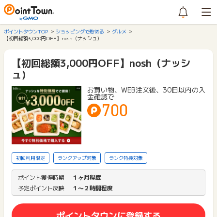
ポイントタウンTOP
ショッピングで貯める
グルメ
【初回総額3,000円OFF】nosh（ナッシュ）
【初回総額3,000円OFF】nosh（ナッシ
ュ）
お買い物、WEB注文後、30日以内の入
金確認で
700
初回利用限定
ランクアップ対象
ランク特典対象
ポイント獲得時期
１ヶ月程度
予定ポイント反映
１〜２時間程度
ポイントタウンに登録する