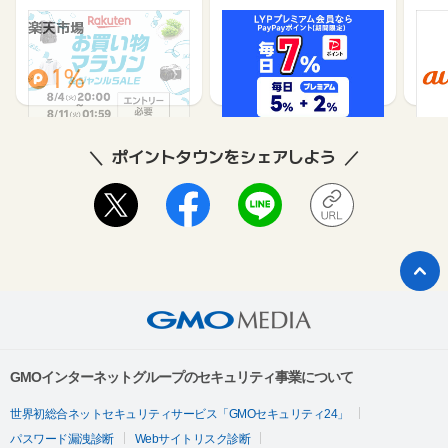
楽天市場
Yahoo!ショッピング
au 
（旧：
1%
1%
ポイントタウンをシェアしよう
GMOインターネットグループのセキュリティ事業について
世界初総合ネットセキュリティサービス「GMOセキュリティ24」
パスワード漏洩診断
Webサイトリスク診断