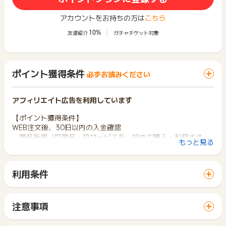
アカウントをお持ちの方は
こちら
10%
友達紹介
ガチャチケット対象
ポイント獲得条件
必ずお読みください
アフィリエイト広告を利用しています
【ポイント獲得条件】
WEB注文後、30日以内の入金確認
・商品新規（同商品・同サービスを、初めて購入・利用する
もっと見る
方）
【ポイント獲得対象外条件】
利用条件
・申込不備・重複・いたずら・不正・キャンセル
「 ショッピングでポイントGET 」ボタンから広告主サイトを
・無料配送に該当する場合
訪問し、ご利用ください。
サイトに移動してからお申し込みやお買い物が完了するまでの
【お問い合わせ必要情報】
注意事項
間に、同じブラウザ（※）で他のサイトに移動した場合はポイン
・氏名
ポイントの獲得の対象となるのは、税抜き・送料抜き価格とな
ト獲得ができません。
・メールアドレス
ります。