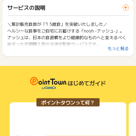
「 ショッピングでポイントGET 」ボタンを押した時とサービ
・電話番号
一部のサービスにつきましては、1商品につき10円単位の金額
サービスの説明
ス・お買い物利用時で、デバイス・ブラウザが異なる場合はポ
は切り捨てとなります。
※ポイントに関するお問い合わせは、
ポイントタウンのサポート
イント獲得ができません。
ポイント獲得が1ポイント未満のものは切り捨てとなり、ポイ
までお問い合わせください。ポイントについて、広告主に直接
ント履歴には記載されません。
＼累計販売食数が「1.5億食」を突破いたしました／
2回以上同じお買い物・サービスをご利用される場合は、毎回
お問い合わせをした場合、ポイント獲得対象外となる場合がご
原則として広告主側のポイント等を利用して支払われた金額分
ヘルシーな食事をご自宅にお届けする「nosh -ナッシュ‐」。
ポイントタウンに戻り、「 ショッピングでポイントGET 」ボ
ざいます。
につきましては、ポイントタウンのポイント獲得の対象には含
タンを押してからご利用ください。
ナッシュは、日本の食習慣をより健康的なものへと変えるべく
まれません。
始まった定期購入型の冷凍宅配食サービスです。
広告主が運営しているサービスの都合もしくは会員様の都合で
下記の事項に該当する場合、広告主側で対象外とみなし、「獲
もっと見る
糖質30g以下、塩分2.5g以下で全てのメニューを開発・調理
商品の交換や一部でもキャンセルされた場合、ポイントが無効
得無効」となる可能性があります。
になる可能性もございます。
し、冷凍してご自宅までお届けします。
・同一端末や同一世帯で、繰り返し利用不可のサービス・お買
各サービス・お買い物の獲得ポイントや獲得条件、キャンペー
い物を複数回ご利用された場合
ン期間が予告なしに変更される場合がございますが、ご利用さ
・他のポイントサイトや比較サイト、検索サイトなどを経由し
れた時点の条件が適用されます。
て一度でも同サービス・お買い物を利用されたことがある場合
条件を達成しているかどうかは各広告主ではなく、代理店が行
はじめてガイド
ご利用前には、Cookieの削除をおこなっていただくことを推奨
っているため、広告主はポイントに関する詳細を把握しており
します。
ません。
そのため、ポイントタウンのポイントに関するお問い合わせを
サービス・お買い物利用時にお電話など2つ以上の申し込み方
ポイントタウンって何？
広告主様に直接行わないようお願いいたします。
法がある場合、必ずサイト上のWEBフォームからお申し込みく
掲載中のプログラムの掲載終了日はあくまで予定となってお
ださい。
り、急遽終了となる場合がございます。
各サービス・お買い物に掲載されている獲得条件を必ずよくお
広告に遷移しない場合は掲載が終了となっておりポイントが獲
読みください。
得できませんので、ご注意くださいませ。
お申し込みやお買い物後、利用したサイトから送られる購入完