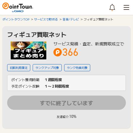
ポイントタウンTOP
サービスで貯める
音楽/テレビ
フィギュア買取ネット
フィギュア買取ネット
サービス見積・査定、新規買取成立で
366
初回利用限定
ランクアップ対象
ランク特典対象
ポイント獲得時期
１週間程度
予定ポイント反映
１〜２時間程度
すでに終了しています
10%
友達紹介