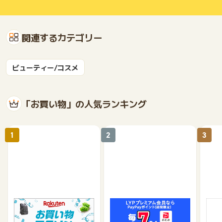
関連するカテゴリー
ビューティー/コスメ
「お買い物」の人気ランキング
1
2
3
楽天市場
Yahoo!ショッピング
au 
（旧：