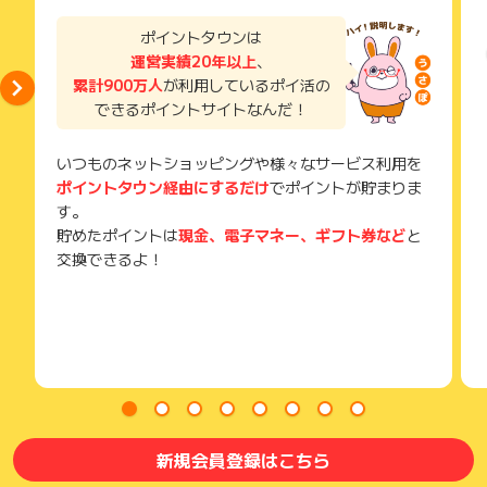
了などのメールは、ポイント獲得するまで必ず保管してくださ
い。
ポイントタウンは
獲得待ち・獲得失敗の状態でお問い合わせされる際に、該当の
運営実績20年以上
、
メールを送っていただく場合がございます。
累計900万人
が利用しているポイ活の
そのため、紛失・破棄された場合は対応いたしかねますので、
できるポイントサイトなんだ！
ご注意ください。
(※) SafariやChromeなどwebサイトを表示するアプリのこと
いつものネットショッピングや様々なサービス利用を
ポイントタウン経由にするだけ
でポイントが貯まりま
す。
貯めたポイントは
現金、電子マネー、ギフト券など
と
交換できるよ！
新規会員登録はこちら