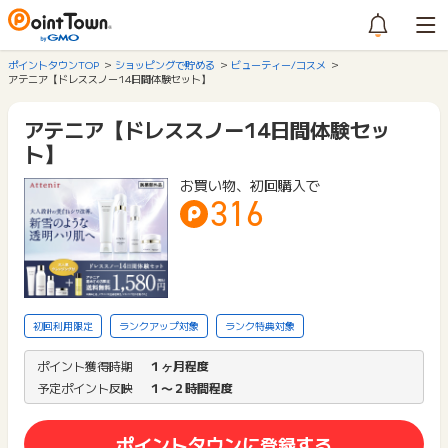
ポイントタウンTOP
ショッピングで貯める
ビューティー/コスメ
アテニア【ドレススノー14日間体験セット】
アテニア【ドレススノー14日間体験セッ
ト】
お買い物、初回購入で
316
初回利用限定
ランクアップ対象
ランク特典対象
ポイント獲得時期
１ヶ月程度
予定ポイント反映
１〜２時間程度
ポイントタウンに登録する