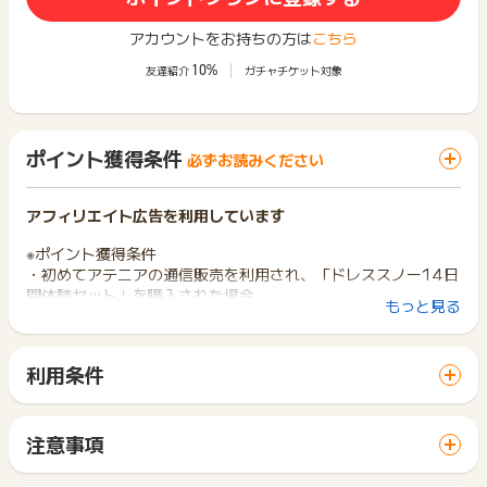
アカウントをお持ちの方は
こちら
10%
友達紹介
ガチャチケット対象
ポイント獲得条件
必ずお読みください
アフィリエイト広告を利用しています
※ポイント獲得条件
・初めてアテニアの通信販売を利用され、「ドレススノー14日
間体験セット」を購入された場合
もっと見る
・WEB注文後、30日以内の入金が確認された場合
※ポイント獲得対象外条件
利用条件
・重複、虚偽、いたずら、返品、キャンセルの場合
「 ショッピングでポイントGET 」ボタンから広告主サイトを
訪問し、ご利用ください。
※お申込み日から半年以上経過している場合、ポイントに関する
サイトに移動してからお申し込みやお買い物が完了するまでの
お問合せを承ることができません。あらかじめご了承くださ
注意事項
間に、同じブラウザ（※）で他のサイトに移動した場合はポイン
い。
ポイントの獲得の対象となるのは、税抜き・送料抜き価格とな
ト獲得ができません。
ります。