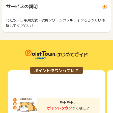
※ポイントに関するお問い合わせは、
ポイントタウンのサポート
「 ショッピングでポイントGET 」ボタンを押した時とサービ
一部のサービスにつきましては、1商品につき10円単位の金額
サービスの説明
までお問い合わせください。ポイントについて、広告主に直接
ス・お買い物利用時で、デバイス・ブラウザが異なる場合はポ
は切り捨てとなります。
お問い合わせをした場合、ポイント獲得対象外となる場合がご
イント獲得ができません。
ポイント獲得が1ポイント未満のものは切り捨てとなり、ポイ
ざいます。
ント履歴には記載されません。
化粧水・日中用乳液・夜用クリームのフルラインでじっくり体
2回以上同じお買い物・サービスをご利用される場合は、毎回
原則として広告主側のポイント等を利用して支払われた金額分
験してください！
ポイントタウンに戻り、「 ショッピングでポイントGET 」ボ
につきましては、ポイントタウンのポイント獲得の対象には含
もっと見る
タンを押してからご利用ください。
まれません。
広告主が運営しているサービスの都合もしくは会員様の都合で
下記の事項に該当する場合、広告主側で対象外とみなし、「獲
商品の交換や一部でもキャンセルされた場合、ポイントが無効
得無効」となる可能性があります。
になる可能性もございます。
・同一端末や同一世帯で、繰り返し利用不可のサービス・お買
各サービス・お買い物の獲得ポイントや獲得条件、キャンペー
はじめてガイド
い物を複数回ご利用された場合
ン期間が予告なしに変更される場合がございますが、ご利用さ
・他のポイントサイトや比較サイト、検索サイトなどを経由し
れた時点の条件が適用されます。
て一度でも同サービス・お買い物を利用されたことがある場合
条件を達成しているかどうかは各広告主ではなく、代理店が行
ご利用前には、Cookieの削除をおこなっていただくことを推奨
ポイントタウンって何？
っているため、広告主はポイントに関する詳細を把握しており
します。
ません。
そのため、ポイントタウンのポイントに関するお問い合わせを
サービス・お買い物利用時にお電話など2つ以上の申し込み方
広告主様に直接行わないようお願いいたします。
法がある場合、必ずサイト上のWEBフォームからお申し込みく
掲載中のプログラムの掲載終了日はあくまで予定となってお
ださい。
り、急遽終了となる場合がございます。
各サービス・お買い物に掲載されている獲得条件を必ずよくお
広告に遷移しない場合は掲載が終了となっておりポイントが獲
読みください。
そもそも、
得できませんので、ご注意くださいませ。
ポイントタウン
ってなに？
お申し込みやお買い物後、利用したサイトから送られる購入完