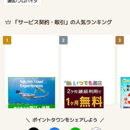
通信/プロバイダ
「サービス契約・取引」の人気ランキング
1
2
3
楽天トラベル観光体験
いつでも書店
【ネ
買取
2.5%
990
ポイントタウンをシェアしよう