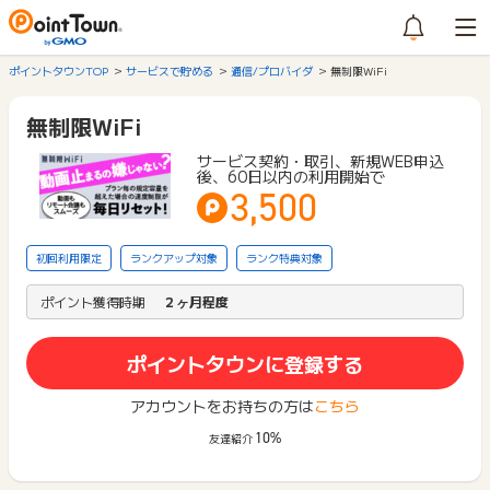
ポイントタウンTOP
サービスで貯める
通信/プロバイダ
無制限WiFi
無制限WiFi
サービス契約・取引、新規WEB申込
後、60日以内の利用開始で
3,500
初回利用限定
ランクアップ対象
ランク特典対象
ポイント獲得時期
２ヶ月程度
ポイントタウンに登録する
アカウントをお持ちの方は
こちら
10%
友達紹介