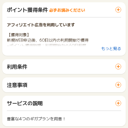
ポイント獲得条件
必ずお読みください
アフィリエイト広告を利用しています
【獲得対象】
新規WEB申込後、60日以内の利用開始で獲得
※ポイント獲得時期：利用開始から60日程度
もっと見る
▼成果までの流れ
1.WEB申込
利用条件
2.60日以内の利用開始で獲得
「 サイトへ行ってポイントGET 」ボタンから広告主サイトを
訪問し、ご利用ください。
サイトに移動してからお申し込みやお買い物が完了するまでの
【獲得対象外条件】
注意事項
間に、同じブラウザ（※）で他のサイトに移動した場合はポイン
・1世帯2回以上の申込
ポイントの獲得の対象となるのは、税抜き・送料抜き価格とな
ト獲得ができません。
・不正、いたずら
ります。
「 サイトへ行ってポイントGET 」ボタンを押した時とサービ
・悪戯・重複・虚偽
一部のサービスにつきましては、1商品につき10円単位の金額
サービスの説明
ス・お買い物利用時で、デバイス・ブラウザが異なる場合はポ
・キャンセルなど
は切り捨てとなります。
イント獲得ができません。
ポイント獲得が1ポイント未満のものは切り捨てとなり、ポイ
・獲得条件達成後にポイントが未付与の場合、ポイントタウン
ント履歴には記載されません。
豊富な4つのギガプランを用意！
2回以上同じお買い物・サービスをご利用される場合は、毎回
のお問合せフォームよりご連絡ください。
原則として広告主側のポイント等を利用して支払われた金額分
ポイントタウンに戻り、「 サイトへ行ってポイントGET 」ボ
・直接スポンサーサイトへ問い合わせることはお控えくださ