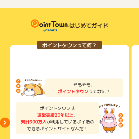
につきましては、ポイントタウンのポイント獲得の対象には含
もっと見る
タンを押してからご利用ください。
い。
まれません。
※ポイント未付与に関する調査の際は下記が必要になりますので
広告主が運営しているサービスの都合もしくは会員様の都合で
下記の事項に該当する場合、広告主側で対象外とみなし、「獲
ご準備ください。
商品の交換や一部でもキャンセルされた場合、ポイントが無効
得無効」となる可能性があります。
・名前
になる可能性もございます。
はじめてガイド
・同一端末や同一世帯で、繰り返し利用不可のサービス・お買
・電話番号
各サービス・お買い物の獲得ポイントや獲得条件、キャンペー
い物を複数回ご利用された場合
・メールアドレス
ン期間が予告なしに変更される場合がございますが、ご利用さ
・他のポイントサイトや比較サイト、検索サイトなどを経由し
・(住所)
れた時点の条件が適用されます。
て一度でも同サービス・お買い物を利用されたことがある場合
ポイントタウンって何？
・(申込日)
条件を達成しているかどうかは各広告主ではなく、代理店が行
ご利用前には、Cookieの削除をおこなっていただくことを推奨
っているため、広告主はポイントに関する詳細を把握しており
します。
※ポイントに関するお問い合わせは、
ポイントタウンのサポート
ません。
までお問い合わせください。ポイントについて、広告主に直接
そのため、ポイントタウンのポイントに関するお問い合わせを
サービス・お買い物利用時にお電話など2つ以上の申し込み方
お問い合わせをした場合、ポイント獲得対象外となる場合がご
広告主様に直接行わないようお願いいたします。
法がある場合、必ずサイト上のWEBフォームからお申し込みく
ざいます。
掲載中のプログラムの掲載終了日はあくまで予定となってお
ださい。
り、急遽終了となる場合がございます。
各サービス・お買い物に掲載されている獲得条件を必ずよくお
そもそも、
広告に遷移しない場合は掲載が終了となっておりポイントが獲
読みください。
ポイントタウン
ってなに？
得できませんので、ご注意くださいませ。
お申し込みやお買い物後、利用したサイトから送られる購入完
了などのメールは、ポイント獲得するまで必ず保管してくださ
ポイントタウンは
い。
運営実績20年以上
、
獲得待ち・獲得失敗の状態でお問い合わせされる際に、該当の
累計900万人
が利用しているポイ活の
メールを送っていただく場合がございます。
できるポイントサイトなんだ！
そのため、紛失・破棄された場合は対応いたしかねますので、
ご注意ください。