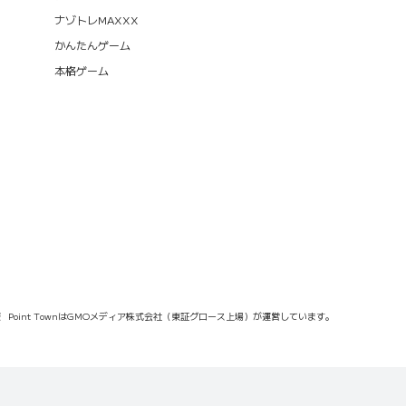
ナゾトレMAXXX
かんたんゲーム
本格ゲーム
報
Point TownはGMOメディア株式会社（東証グロース上場）が運営しています。