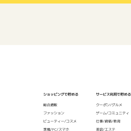
ショッピングで貯める
サービス利用で貯める
総合通販
クーポン/グルメ
ファッション
ゲーム/コミュニティ
ビューティー/コスメ
仕事/資格/教育
家電/PC/スマホ
美容/エステ