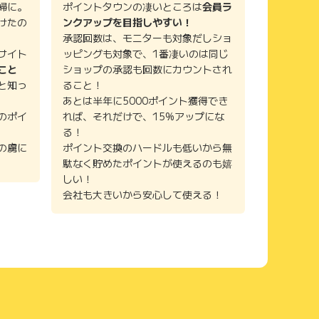
婦に。
ポイントタウンの凄いところは
会員ラ
けたの
ンクアップを目指しやすい！
承認回数は、モニターも対象だしショ
サイト
ッピングも対象で、1番凄いのは同じ
こと
ショップの承認も回数にカウントされ
と知っ
ること！
あとは半年に5000ポイント獲得でき
のポイ
れば、それだけで、15%アップにな
る！
の虜に
ポイント交換のハードルも低いから無
駄なく貯めたポイントが使えるのも嬉
しい！
会社も大きいから安心して使える！