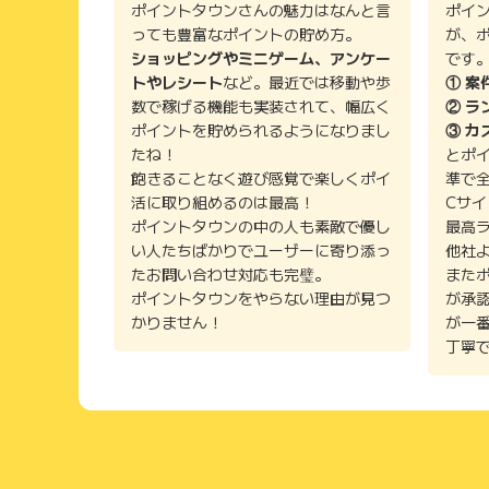
ポイントタウンさんの魅力はなんと言
ポイ
っても豊富なポイントの貯め方。
が、
ショッピングやミニゲーム、アンケー
です
トやレシート
など。最近では移動や歩
① 案
数で稼げる機能も実装されて、幅広く
② ラ
ポイントを貯められるようになりまし
③ カ
たね！
とポ
飽きることなく遊び感覚で楽しくポイ
準で
活に取り組めるのは最高！
Cサ
ポイントタウンの中の人も素敵で優し
最高
い人たちばかりでユーザーに寄り添っ
他社
たお問い合わせ対応も完璧。
また
ポイントタウンをやらない理由が見つ
が承
かりません！
が一
丁寧