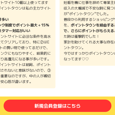
ントサイト10個以上使ってます
妊娠を機に仕事を辞めて専業主
ポイントタウンは私の主力サイト
収入の大幅減で不安な時に見つ
。
が"ポイントタウン"でした。
件多い
普段から利用するショッピング
ンク制度でポイント最大＋15%
を、
ポイントタウンを経由する
スタマー対応がいい
で、さらにポイントがもらえる
イントサイトに必須な条件を高水
た時は衝撃的でした！
全てクリアしており、特に②はE
家計を助けてくれる大事な存在
イトの買い物で使ってるだけで、
ントタウン。
ランクにもなりやすく、結果的に
今ではすっかりポイントタウン
より高還元になる事が多いです。
なってます♡♡
ポイントサイトは結局、ポイント
認されないと意味がないので、③
番重要なのですが、中の人が親切
で安心感が違います。
新規会員登録はこちら