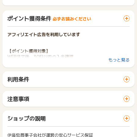
ポイント獲得条件
必ずお読みください
アフィリエイト広告を利用しています
【ポイント獲得対象】
WEB注文後、30日以内の入金確認
もっと見る
【ポイント獲得対象外】
・重複、虚偽、いたずら、不備、返品、キャンセル
利用条件
・返金保証を利用した場合
「 ショッピングでポイントGET 」ボタンから広告主サイトを
・IE経由の申込（※IEはサービス対象外となり推奨環境ではござ
訪問し、ご利用ください。
いません。）
サイトに移動してからお申し込みやお買い物が完了するまでの
注意事項
間に、同じブラウザ（※）で他のサイトに移動した場合はポイン
ポイントの獲得の対象となるのは、税抜き・送料抜き価格とな
ト獲得ができません。
ります。
「 ショッピングでポイントGET 」ボタンを押した時とサービ
※お申込み日から半年以上経過している場合、ポイントに関する
一部のサービスにつきましては、1商品につき10円単位の金額
ショップの説明
ス・お買い物利用時で、デバイス・ブラウザが異なる場合はポ
お問合せを承ることができません。あらかじめご了承くださ
は切り捨てとなります。
イント獲得ができません。
い。
ポイント獲得が1ポイント未満のものは切り捨てとなり、ポイ
ント履歴には記載されません。
伊藤忠商事子会社が運営の安心サービス保証
2回以上同じお買い物・サービスをご利用される場合は、毎回