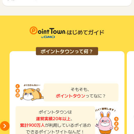
※ポイントに関するお問い合わせは、
ポイントタウンのサポート
原則として広告主側のポイント等を利用して支払われた金額分
ポイントタウンに戻り、「 ショッピングでポイントGET 」ボ
までお問い合わせください。ポイントについて、広告主に直接
につきましては、ポイントタウンのポイント獲得の対象には含
もっと見る
タンを押してからご利用ください。
お問い合わせをした場合、ポイント獲得対象外となる場合がご
まれません。
ざいます。
広告主が運営しているサービスの都合もしくは会員様の都合で
下記の事項に該当する場合、広告主側で対象外とみなし、「獲
商品の交換や一部でもキャンセルされた場合、ポイントが無効
得無効」となる可能性があります。
になる可能性もございます。
はじめてガイド
・同一端末や同一世帯で、繰り返し利用不可のサービス・お買
各サービス・お買い物の獲得ポイントや獲得条件、キャンペー
い物を複数回ご利用された場合
ン期間が予告なしに変更される場合がございますが、ご利用さ
・他のポイントサイトや比較サイト、検索サイトなどを経由し
れた時点の条件が適用されます。
て一度でも同サービス・お買い物を利用されたことがある場合
ポイントタウンって何？
条件を達成しているかどうかは各広告主ではなく、代理店が行
ご利用前には、Cookieの削除をおこなっていただくことを推奨
っているため、広告主はポイントに関する詳細を把握しており
します。
ません。
そのため、ポイントタウンのポイントに関するお問い合わせを
サービス・お買い物利用時にお電話など2つ以上の申し込み方
広告主様に直接行わないようお願いいたします。
法がある場合、必ずサイト上のWEBフォームからお申し込みく
掲載中のプログラムの掲載終了日はあくまで予定となってお
ださい。
り、急遽終了となる場合がございます。
各サービス・お買い物に掲載されている獲得条件を必ずよくお
そもそも、
広告に遷移しない場合は掲載が終了となっておりポイントが獲
読みください。
ポイントタウン
ってなに？
得できませんので、ご注意くださいませ。
お申し込みやお買い物後、利用したサイトから送られる購入完
了などのメールは、ポイント獲得するまで必ず保管してくださ
ポイントタウンは
い。
運営実績20年以上
、
獲得待ち・獲得失敗の状態でお問い合わせされる際に、該当の
累計900万人
が利用しているポイ活の
メールを送っていただく場合がございます。
できるポイントサイトなんだ！
そのため、紛失・破棄された場合は対応いたしかねますので、