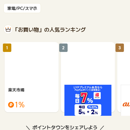
家電/PC/スマホ
「お買い物」の人気ランキング
1
2
3
楽天市場
Yahoo!ショッピング
au 
（旧：
1%
1%
ポイントタウンをシェアしよう