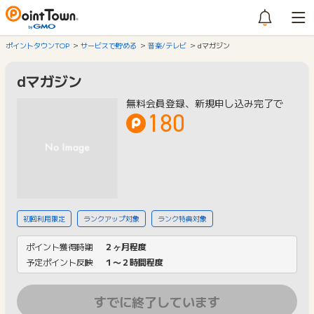
ポイントタウンTOP
サービスで貯める
音楽/テレビ
dマガジン
dマガジン
無料会員登録、新規申し込み完了で
180
初回利用限定
ランクアップ対象
ランク特典対象
ポイント獲得時期
２ヶ月程度
予定ポイント反映
１〜２時間程度
すでに終了しています