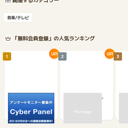
音楽/テレビ
「無料会員登録」の人気ランキング
UP!
UP!
1
2
3
サイバーパネル
京急プレミアポイント
【無
（新規会員登録）
（キ
750
650
500
370