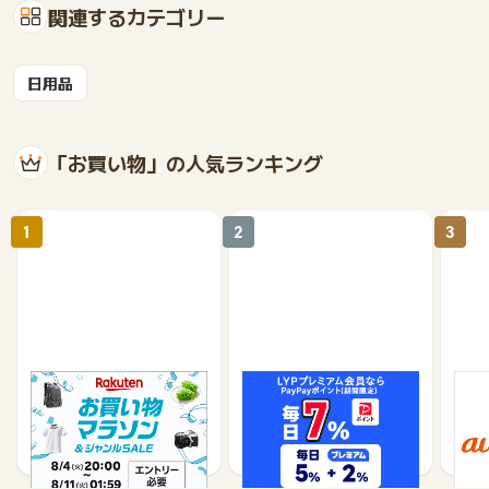
関連するカテゴリー
日用品
「お買い物」の人気ランキング
1
2
3
楽天市場
Yahoo!ショッピング
au 
（旧：
1%
1%