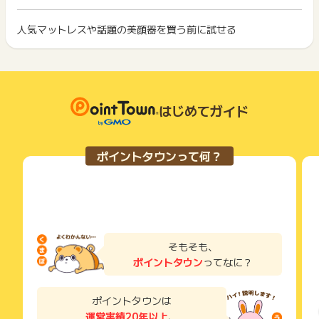
イント獲得ができません。
※お申込み日から半年以上経過している場合、ポイントに関する
ポイント獲得が1ポイント未満のものは切り捨てとなり、ポイ
お問合せを承ることができません。あらかじめご了承くださ
ント履歴には記載されません。
人気マットレスや話題の美顔器を買う前に試せる
2回以上同じお買い物・サービスをご利用される場合は、毎回
い。
原則として広告主側のポイント等を利用して支払われた金額分
ポイントタウンに戻り、「 ショッピングでポイントGET 」ボ
につきましては、ポイントタウンのポイント獲得の対象には含
もっと見る
タンを押してからご利用ください。
※ポイントに関するお問い合わせは、
ポイントタウンのサポート
まれません。
までお問い合わせください。ポイントについて、広告主に直接
広告主が運営しているサービスの都合もしくは会員様の都合で
下記の事項に該当する場合、広告主側で対象外とみなし、「獲
お問い合わせをした場合、ポイント獲得対象外となる場合がご
商品の交換や一部でもキャンセルされた場合、ポイントが無効
得無効」となる可能性があります。
ざいます。
になる可能性もございます。
はじめてガイド
・同一端末や同一世帯で、繰り返し利用不可のサービス・お買
各サービス・お買い物の獲得ポイントや獲得条件、キャンペー
い物を複数回ご利用された場合
ン期間が予告なしに変更される場合がございますが、ご利用さ
・他のポイントサイトや比較サイト、検索サイトなどを経由し
れた時点の条件が適用されます。
て一度でも同サービス・お買い物を利用されたことがある場合
ポイントタウンって何？
条件を達成しているかどうかは各広告主ではなく、代理店が行
ご利用前には、Cookieの削除をおこなっていただくことを推奨
っているため、広告主はポイントに関する詳細を把握しており
します。
ません。
そのため、ポイントタウンのポイントに関するお問い合わせを
サービス・お買い物利用時にお電話など2つ以上の申し込み方
広告主様に直接行わないようお願いいたします。
法がある場合、必ずサイト上のWEBフォームからお申し込みく
掲載中のプログラムの掲載終了日はあくまで予定となってお
ださい。
り、急遽終了となる場合がございます。
各サービス・お買い物に掲載されている獲得条件を必ずよくお
そもそも、
広告に遷移しない場合は掲載が終了となっておりポイントが獲
読みください。
ポイントタウン
ってなに？
得できませんので、ご注意くださいませ。
お申し込みやお買い物後、利用したサイトから送られる購入完
了などのメールは、ポイント獲得するまで必ず保管してくださ
ポイントタウンは
い。
運営実績20年以上
、