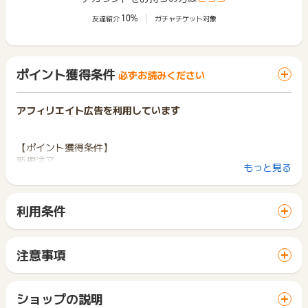
10%
友達紹介
ガチャチケット対象
ポイント獲得条件
必ずお読みください
アフィリエイト広告を利用しています
【ポイント獲得条件】
新規注文
もっと見る
※エアクロモールを初めて利用する方
※WEBより決済完了時点
利用条件
【ポイント獲得対象外】
「 ショッピングでポイントGET 」ボタンから広告主サイトを
・下記、対象外商品です。
訪問し、ご利用ください。
※BELEGAセルキュア4Tプラス（レンタル価格12,800円）
サイトに移動してからお申し込みやお買い物が完了するまでの
※NIKONシリーズ（レンタル価格1万円前後）
注意事項
間に、同じブラウザ（※）で他のサイトに移動した場合はポイン
・虚偽、悪戯、不正
ポイントの獲得の対象となるのは、税抜き・送料抜き価格とな
ト獲得ができません。
・IE経由のお申込（※IEはサービス対象外となり推奨環境ではご
ります。
「 ショッピングでポイントGET 」ボタンを押した時とサービ
ざいません。）
一部のサービスにつきましては、1商品につき10円単位の金額
ショップの説明
ス・お買い物利用時で、デバイス・ブラウザが異なる場合はポ
は切り捨てとなります。