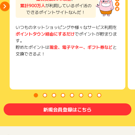
獲得待ち・獲得失敗の状態でお問い合わせされる際に、該当の
累計900万人
が利用しているポイ活の
メールを送っていただく場合がございます。
できるポイントサイトなんだ！
そのため、紛失・破棄された場合は対応いたしかねますので、
ご注意ください。
いつものネットショッピングや様々なサービス利用を
(※) SafariやChromeなどwebサイトを表示するアプリのこと
ポイントタウン経由にするだけ
でポイントが貯まりま
す。
貯めたポイントは
現金、電子マネー、ギフト券など
と
交換できるよ！
新規会員登録はこちら