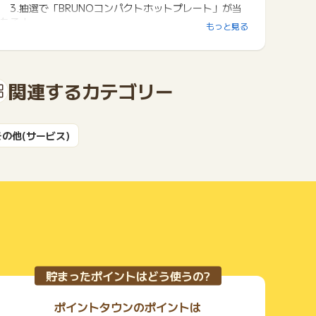
3.抽選で「BRUNOコンパクトホットプレート」が当
たる！
もっと見る
4.人気の「every frecious オリジナルグッズ」も抽
選でプレゼント♪
===========
関連するカテゴリー
【乗り換えサポート概要】
1.他社サーバー解約時に発生する解約金（違約金）を
≪最大16,500円≫キャッシュバック！
その他(サービス)
2.しかも今なら！抽選で10名様に、
≪オリジナル 巾着トートバッグ≫も当たる！
3.さらに、初月の≪サーバーレンタル料≫が無料！
貯まったポイントはどう使うの?
ポイントタウンのポイントは