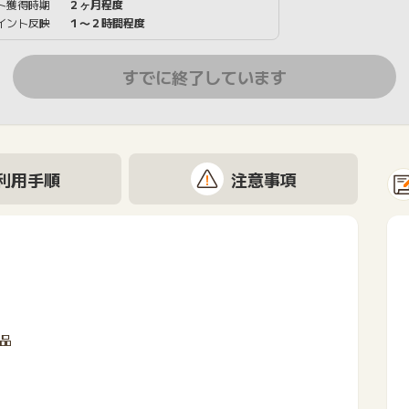
ト獲得時期
２ヶ月程度
イント反映
１〜２時間程度
すでに終了しています
利用手順
注意事項
返品