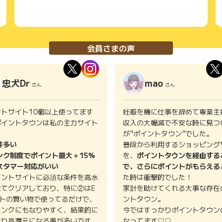
会員さまの声
忠犬Dr
mao
さん
さん
ントサイト10個以上使ってます
妊娠を機に仕事を辞めて専業主
ポイントタウンは私の主力サイト
収入の大幅減で不安な時に見つ
。
が"ポイントタウン"でした。
件多い
普段から利用するショッピング
ンク制度でポイント最大＋15%
を、
ポイントタウンを経由する
スタマー対応がいい
で、さらにポイントがもらえる
イントサイトに必須な条件を高水
た時は衝撃的でした！
全てクリアしており、特に②はE
家計を助けてくれる大事な存在
イトの買い物で使ってるだけで、
ントタウン。
ランクにもなりやすく、結果的に
今ではすっかりポイントタウン
より高還元になる事が多いです。
なってます♡♡