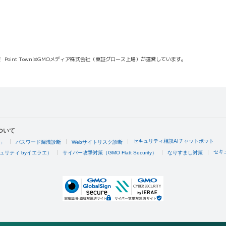
報
Point TownはGMOメディア株式会社（東証グロース上場）が運営しています。
ついて
セキュリティ相談AIチャットボット
4」
パスワード漏洩診断
Webサイトリスク診断
セキ
ュリティ byイエラエ）
サイバー攻撃対策（GMO Flatt Security）
なりすまし対策