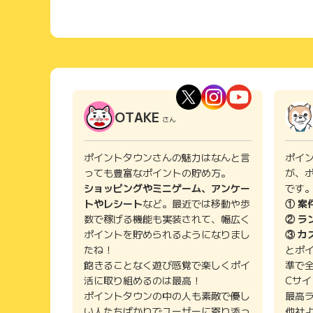
OTAKE
さん
ポイントタウンさんの魅力はなんと言
ポイ
っても豊富なポイントの貯め方。
が、
ショッピングやミニゲーム、アンケー
です
トやレシート
など。最近では移動や歩
① 案
数で稼げる機能も実装されて、幅広く
② ラ
ポイントを貯められるようになりまし
③ カ
たね！
とポ
飽きることなく遊び感覚で楽しくポイ
準で
活に取り組めるのは最高！
Cサ
ポイントタウンの中の人も素敵で優し
最高
い人たちばかりでユーザーに寄り添っ
他社