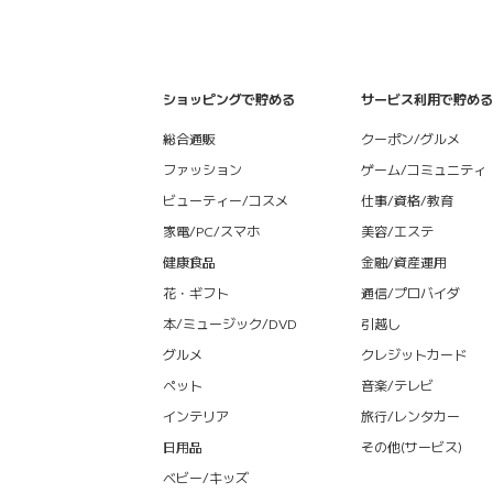
ショッピングで貯める
サービス利用で貯める
総合通販
クーポン/グルメ
ファッション
ゲーム/コミュニティ
ビューティー/コスメ
仕事/資格/教育
家電/PC/スマホ
美容/エステ
健康食品
金融/資産運用
花・ギフト
通信/プロバイダ
本/ミュージック/DVD
引越し
グルメ
クレジットカード
ペット
音楽/テレビ
インテリア
旅行/レンタカー
日用品
その他(サービス)
ベビー/キッズ