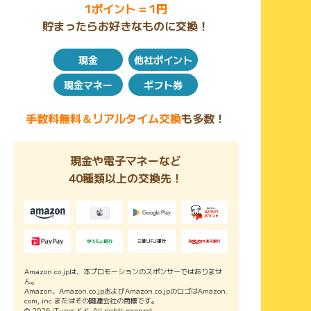
1ポイント = 1円
貯まったらお好きなものに交換！
現金
他社ポイント
現金マネー
ギフト券
手数料無料＆リアルタイム交換
も多数！
現金や電子マネーなど
40種類以上の交換先！
Amazon.co.jpは、本プロモーションのスポンサーではありませ
ん。
Amazon、Amazon.co.jpおよびAmazon.co.jpのロゴはAmazon.
com, inc.またはその関連会社の商標です。
© 2026 iTunes K.K. All rights reserved.