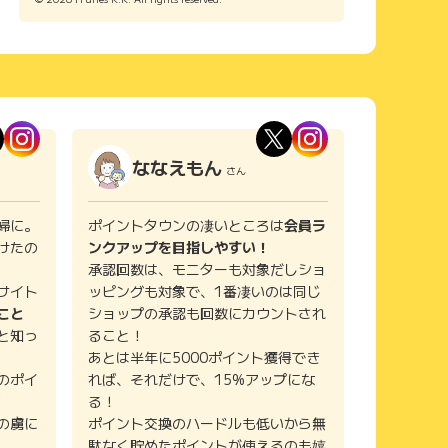
ななえもん
さん
婦に。
ポイントタウンの凄いところは
会員ラ
けたの
ンクアップを目指しやすい！
承認回数は、モニターも対象だしショ
サイト
ッピングも対象で、1番凄いのは同じ
こと
ショップの承認も回数にカウントされ
と知っ
ること！
あとは半年に5000ポイント獲得でき
のポイ
れば、それだけで、15%アップにな
る！
の虜に
ポイント交換のハードルも低いから無
駄なく貯めたポイントが使えるのも嬉