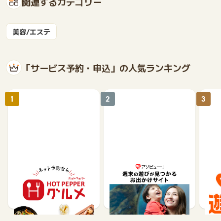
関連するカテゴリー
美容/エステ
「サービス予約・申込」の人気ランキング
1
2
3
【ホットペッパーグル
遊び予約／レジャーチケ
じゃ
メ】レストラン予約
ット購入サイト「アソビ
ュー！」
85
1.5%