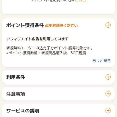
ポイント獲得条件
必ずお読みください
アフィリエイト広告を利用しています
新規無料モニター申込完了でポイント獲得対象です。
※ポイント獲得時期：新規商品購入後、30日程度
もっと見る
▼ポイント獲得対象外条件
・重複申込、本人申込、明らかな不正（転売目的での購入や誕
生年が1900年など）
利用条件
・その他広告主が定める否決条件に一致する場合
「 申込をしてポイントGET 」ボタンから広告主サイトを訪問
例：明らかに対象性別がある商品に於いて性別セグメントの不
し、ご利用ください。
一致が多い
サイトに移動してからお申し込みやお買い物が完了するまでの
同一ユーザーID・生年月日で複数申込をしている
注意事項
間に、同じブラウザ（※）で他のサイトに移動した場合はポイン
明らかに虚偽の住所を活用している
ポイントの獲得の対象となるのは、税抜き・送料抜き価格とな
ト獲得ができません。
明らかに虚偽のカード番号を活用している。
ります。
「 申込をしてポイントGET 」ボタンを押した時とサービス・
リスティングなど許可していない広告から獲得。等
一部のサービスにつきましては、1商品につき10円単位の金額
サービスの説明
お買い物利用時で、デバイス・ブラウザが異なる場合はポイン
・該当広告経由以外での購入
は切り捨てとなります。
ト獲得ができません。