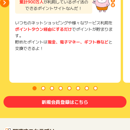
累計900万人
が利用しているポイ活の
メールを送っていただく場合がございます。
できるポイントサイトなんだ！
そのため、紛失・破棄された場合は対応いたしかねますので、
ご注意ください。
いつものネットショッピングや様々なサービス利用を
(※) SafariやChromeなどwebサイトを表示するアプリのこと
ポイントタウン経由にするだけ
でポイントが貯まりま
す。
貯めたポイントは
現金、電子マネー、ギフト券など
と
交換できるよ！
新規会員登録はこちら