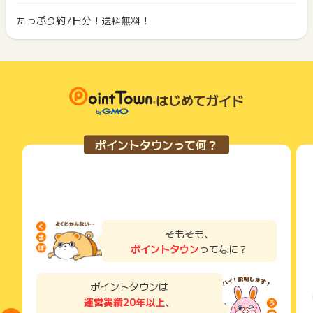
ポイント獲得が1ポイント未満のものは切り捨てとなり、ポイ
▼注意事項
ント履歴には記載されません。
たっぷり約7日分！送料無料！
2回以上同じお買い物・サービスをご利用される場合は、毎回
・24時間以内に成果地点まで到達しなかった場合は、再度広告
原則として広告主側のポイント等を利用して支払われた金額分
ポイントタウンに戻り、「 申込をしてポイントGET 」ボタン
をクリック頂かないと成果にならない可能性がございます。
につきましては、ポイントタウンのポイント獲得の対象には含
もっと見る
を押してからご利用ください。
・iPhoneの方は、Safariにデフォルトで入っている「サイト越
まれません。
えトラッキングを防ぐ」がONのままの場合、ポイント獲得対象
広告主が運営しているサービスの都合もしくは会員様の都合で
下記の事項に該当する場合、広告主側で対象外とみなし、「獲
にならない可能性がございます。
商品の交換や一部でもキャンセルされた場合、ポイントが無効
得無効」となる可能性があります。
になる可能性もございます。
はじめてガイド
・同一端末や同一世帯で、繰り返し利用不可のサービス・お買
▼ポイントに関する調査に関して
各サービス・お買い物の獲得ポイントや獲得条件、キャンペー
い物を複数回ご利用された場合
・本案件はポイントに関する調査はできかねます。
ン期間が予告なしに変更される場合がございますが、ご利用さ
・他のポイントサイトや比較サイト、検索サイトなどを経由し
・直接スポンサーサイトへ問い合わせることもお控えくださ
れた時点の条件が適用されます。
て一度でも同サービス・お買い物を利用されたことがある場合
ポイントタウンって何？
い。
条件を達成しているかどうかは各広告主ではなく、代理店が行
ご利用前には、Cookieの削除をおこなっていただくことを推奨
っているため、広告主はポイントに関する詳細を把握しており
します。
※ポイントに関するお問い合わせは、
ポイントタウンのサポート
ません。
までお問い合わせください。ポイントについて、広告主に直接
そのため、ポイントタウンのポイントに関するお問い合わせを
サービス・お買い物利用時にお電話など2つ以上の申し込み方
お問い合わせをした場合、ポイント獲得対象外となる場合がご
広告主様に直接行わないようお願いいたします。
法がある場合、必ずサイト上のWEBフォームからお申し込みく
ざいます。
掲載中のプログラムの掲載終了日はあくまで予定となってお
ださい。
り、急遽終了となる場合がございます。
各サービス・お買い物に掲載されている獲得条件を必ずよくお
そもそも、
広告に遷移しない場合は掲載が終了となっておりポイントが獲
読みください。
ポイントタウン
ってなに？
得できませんので、ご注意くださいませ。
お申し込みやお買い物後、利用したサイトから送られる購入完
了などのメールは、ポイント獲得するまで必ず保管してくださ
ポイントタウンは
い。
運営実績20年以上
、
獲得待ち・獲得失敗の状態でお問い合わせされる際に、該当の