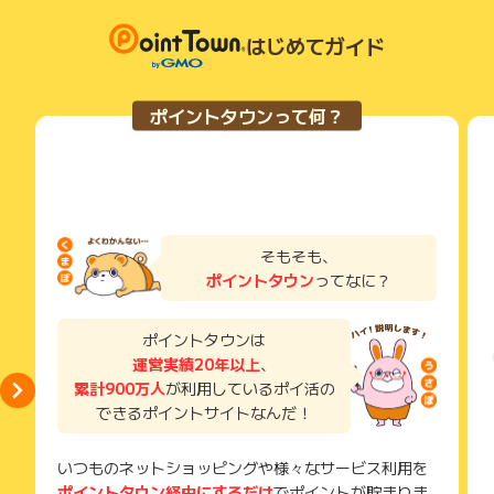
③クレカ積立で最大5.0%ポイント付与
獲得待ち・獲得失敗の状態でお問い合わせされる際に、該当の
SBI証券のクレカ積立で、最大5.0%のポイントが付与されま
お問い合わせの際は申し込み番号が必須となります。
メールを送っていただく場合がございます。
はじめてガイド
す。※2
申込完了メールに記載されておりますので、破棄しないようお
そのため、紛失・破棄された場合は対応いたしかねますので、
資産運用を考えている方にもピッタリの特典です。！
願いいたします。
ご注意ください。
申し込み番号がない場合は、お問い合わせ確認は不可とさせて
ポイントタウンって何？
頂きます。
(※) SafariやChromeなどwebサイトを表示するアプリのこと
基本還元率1%、特約店では最大10%還元、年間100万円利用
※当サイトのポイント付与について広告主へ直接問合せする事を
でのボーナスポイント、
固く禁じます。問合せた場合ポイント付与対象外と致します。
そしてSBI証券のクレカ積立で、最大5.0%のポイント付与と、
※ 獲得時期は必ず期間中に認証可否が確定する事を保証するも
お得な特典が盛りだくさん！
のではございません。あくまでも目安としてご参考にしてくだ
家賃、光熱費、携帯料金、さらには普段の買い物まで、日々の
さい。
支払いをこの1枚にまとめるだけで、ポイントがどんどん貯ま
そもそも、
※お申込み日から半年以上経過している場合、ポイントに関する
る楽しさを実感してください。
ポイントタウン
ってなに？
お問合せを承ることができません。あらかじめご了承くださ
スマートにお得な生活をスタートさせたいなら、【三井住友カ
い。
ード プラチナプリファード】に入会して、ワンランク上のクレ
ポイントタウンは
ジットカードライフを始めましょう！
運営実績20年以上
、
※ポイントに関するお問い合わせは、
ポイントタウンのサポート
累計900万人
が利用しているポイ活の
※1 対象取引や算定期間等の実際の適用条件などの詳細は、三井
までお問い合わせください。ポイントについて、広告主に直接
お問い合わせをした場合、ポイント獲得対象外となる場合がご
できるポイントサイトなんだ！
住友カードのホームページを必ずご確認ください。
ざいます。
※2 条件あり。詳細は三井住友カード公式HPをご確認くださ
い。
いつものネットショッピングや様々なサービス利用を
ポイントタウン経由にするだけ
でポイントが貯まりま