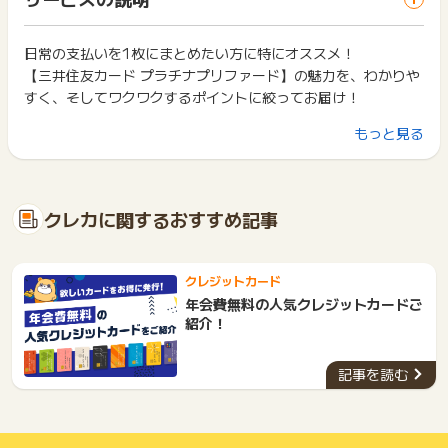
ス・お買い物利用時で、デバイス・ブラウザが異なる場合はポ
ド後カード利用可能
は切り捨てとなります。
イント獲得ができません。
ポイント獲得が1ポイント未満のものは切り捨てとなり、ポイ
【獲得対象外】
ント履歴には記載されません。
日常の支払いを1枚にまとめたい方に特にオススメ！
2回以上同じお買い物・サービスをご利用される場合は、毎回
※不備･不正･虚偽･重複･いたずら･キャンセル
原則として広告主側のポイント等を利用して支払われた金額分
【三井住友カード プラチナプリファード】の魅力を、わかりや
ポイントタウンに戻り、「 カード発行でポイントGET 」ボタ
※カード発行に至らなかった場合
につきましては、ポイントタウンのポイント獲得の対象には含
ンを押してからご利用ください。
すく、そしてワクワクするポイントに絞ってお届け！
※同一ユーザーの二回目以降の発券
まれません。
※お申込みから2ヶ月間(60日)経ってからの発券
広告主が運営しているサービスの都合もしくは会員様の都合で
下記の事項に該当する場合、広告主側で対象外とみなし、「獲
もっと見る
※既に三井住友カード プラチナプリファードのクレジットカー
①ポイント特化型のプラチナカード
商品の交換や一部でもキャンセルされた場合、ポイントが無効
得無効」となる可能性があります。
ドをお持ちの場合
になる可能性もございます。
三井住友カード プラチナプリファードは、なんといってもポイ
・同一端末や同一世帯で、繰り返し利用不可のサービス・お買
※他三井住友カードの券種からの切替で発行した場合
各サービス・お買い物の獲得ポイントや獲得条件、キャンペー
ント特化型のプラチナカード。
い物を複数回ご利用された場合
※家族カード/ETCカードのみ追加でお申込みの場合
ン期間が予告なしに変更される場合がございますが、ご利用さ
・他のポイントサイトや比較サイト、検索サイトなどを経由し
基本還元率が1%なので、使えば使うほどポイントがザクザク貯
※ポイント付与時点でカードを解約している場合
クレカに関するおすすめ記事
れた時点の条件が適用されます。
て一度でも同サービス・お買い物を利用されたことがある場合
まります！さらに、宿泊予約サイト・ふるさと納税サイト等の
※三井住友カード プラチナプリファードのお申込みではなかっ
条件を達成しているかどうかは各広告主ではなく、代理店が行
ご利用前には、Cookieの削除をおこなっていただくことを推奨
特約店で利用すると最大10%のポイント還元率！
た場合
っているため、広告主はポイントに関する詳細を把握しており
します。
※スポンサーに正常な申込みでないと判断された場合
ません。
クレジットカード
※同一IPからの2回目以降のお申込み
②年間100万円利用でボーナスポイントプレゼント
そのため、ポイントタウンのポイントに関するお問い合わせを
サービス・お買い物利用時にお電話など2つ以上の申し込み方
年会費無料の人気クレジットカードご
※即時審査（一時的なカードショッピングのご利用枠（ご利用可
広告主様に直接行わないようお願いいたします。
年間100万円以上利用すると、100万円ごとに10,000Vポイン
法がある場合、必ずサイト上のWEBフォームからお申し込みく
紹介！
能額：5万円））のみ通過の場合
掲載中のプログラムの掲載終了日はあくまで予定となってお
ださい。
トがプレゼントされます。※1
※三井住友カードが主催する「ご紹介特典」を利用したお申込み
り、急遽終了となる場合がございます。
各サービス・お買い物に掲載されている獲得条件を必ずよくお
最大40,000Vポイントまでゲットできるチャンス！普段の買い
の場合
広告に遷移しない場合は掲載が終了となっておりポイントが獲
記事を読む
読みください。
物や支払いをこのカードに集約させるだけで、ポイントがどん
得できませんので、ご注意くださいませ。
どん貯まっていく嬉しい仕組みです。
≪獲得予定ポイントが反映されない場合のお問合せについて≫
お申し込みやお買い物後、利用したサイトから送られる購入完
代理店側で本広告をクリックされた履歴が確認できない場合
了などのメールは、ポイント獲得するまで必ず保管してくださ
は、未反映の原因調査をお受け出来かねる場合がございます。
い。