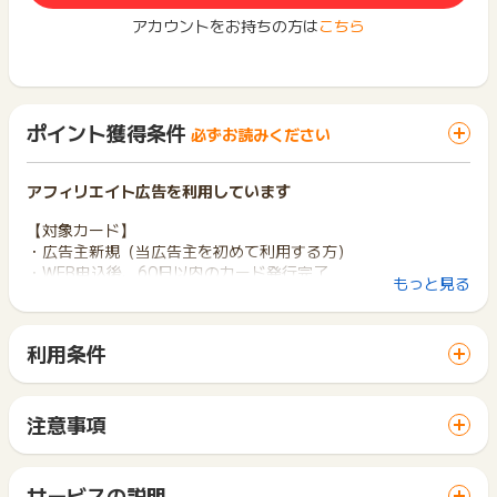
アカウントをお持ちの方は
こちら
ポイント獲得条件
必ずお読みください
アフィリエイト広告を利用しています
【対象カード】
・広告主新規（当広告主を初めて利用する方）
・WEB申込後、60日以内のカード発行完了
もっと見る
・対象カード：三井住友カード プラチナプリファード
※他三井住友カードの券種をお持ちの方でも、三井住友カード
プラチナプリファードのお申込みが初めての場合は対象となり
利用条件
ます
「 カード発行でポイントGET 」ボタンから広告主サイトを訪
※既に家族カードをお持ちの場合でも、ご本人名義の本カード発
問し、ご利用ください。
行が始めてであれば対象となります
サイトに移動してからお申し込みやお買い物が完了するまでの
※「即時発行」も「通常発行」もどちらでも対象となります
注意事項
間に、同じブラウザ（※）で他のサイトに移動した場合はポイン
即時発行：カードの到着を待たず、電話認証で最短10秒でカ
ポイントの獲得の対象となるのは、税抜き・送料抜き価格とな
ト獲得ができません。
ードが利用可能（※即時発行できない場合がります）
ります。
「 カード発行でポイントGET 」ボタンを押した時とサービ
通常発行：カードが手元に到着し、Vpassアプリダウンロー
一部のサービスにつきましては、1商品につき10円単位の金額
サービスの説明