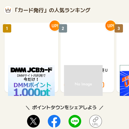
「カード発行」の人気ランキング
UP!
UP!
1
2
3
DMM JCBカード（発
【過去最高還元】三菱Ｕ
※合
券）
ＦＪカード
※【S
シブ
5,500
12,000
3,000
8,000
8
ポイントタウンをシェアしよう