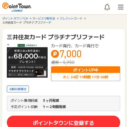
ポイントタウンTOP
サービスで貯める
クレジットカード
三井住友カード プラチナプリファード
三井住友カード プラチナプリファード
カード発行、カード発行で
7,000
通常：5,950
ポイントUP中
あと
24
日
19
時間
17
分
08
秒
初回利用限定
ポイント獲得時期
３ヶ月程度
予定ポイント反映
１〜２時間程度
ポイントタウンに登録する