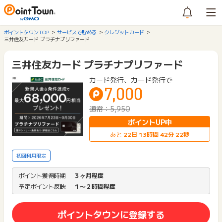
ポイントタウンTOP
サービスで貯める
クレジットカード
三井住友カード プラチナプリファード
三井住友カード プラチナプリファード
カード発行、カード発行で
7,000
通常：5,950
ポイントUP中
あと
22
日
13
時間
42
分
22
秒
初回利用限定
ポイント獲得時期
３ヶ月程度
予定ポイント反映
１〜２時間程度
ポイントタウンに登録する