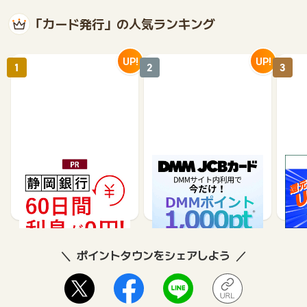
「カード発行」の人気ランキング
UP!
UP!
1
2
3
静岡銀行カードローンSE
DMM JCBカード（発
※合
LECA（セレカ）
券）
※【S
シブ
35,000
5,500
26,250
3,000
8
ポイントタウンをシェアしよう