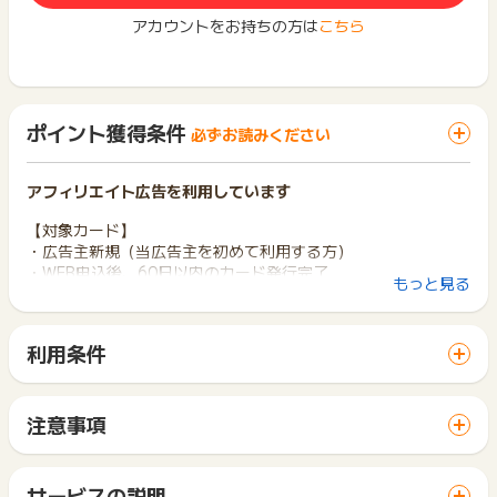
アカウントをお持ちの方は
こちら
ポイント獲得条件
必ずお読みください
アフィリエイト広告を利用しています
【対象カード】
・広告主新規（当広告主を初めて利用する方）
・WEB申込後、60日以内のカード発行完了
もっと見る
・対象カード：三井住友カード プラチナプリファード
※他三井住友カードの券種をお持ちの方でも、三井住友カード
プラチナプリファードのお申込みが初めての場合は対象となり
利用条件
ます
「 カード発行でポイントGET 」ボタンから広告主サイトを訪
※既に家族カードをお持ちの場合でも、ご本人名義の本カード発
問し、ご利用ください。
行が始めてであれば対象となります
サイトに移動してからお申し込みやお買い物が完了するまでの
※「即時発行」も「通常発行」もどちらでも対象となります
注意事項
間に、同じブラウザ（※）で他のサイトに移動した場合はポイン
即時発行：カードの到着を待たず、電話認証で最短10秒でカ
ポイントの獲得の対象となるのは、税抜き・送料抜き価格とな
ト獲得ができません。
ードが利用可能（※即時発行できない場合がります）
ります。
「 カード発行でポイントGET 」ボタンを押した時とサービ
通常発行：カードが手元に到着し、Vpassアプリダウンロー
一部のサービスにつきましては、1商品につき10円単位の金額
サービスの説明