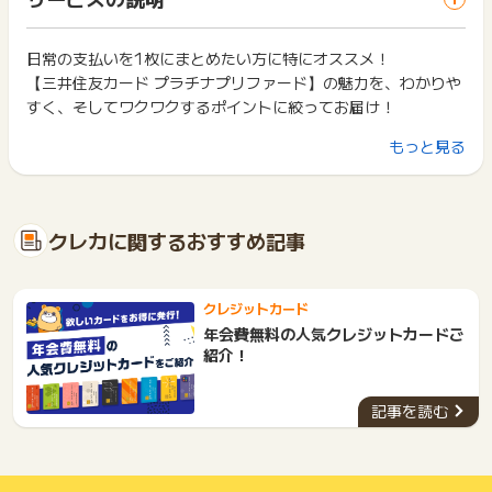
ス・お買い物利用時で、デバイス・ブラウザが異なる場合はポ
ド後カード利用可能
は切り捨てとなります。
イント獲得ができません。
ポイント獲得が1ポイント未満のものは切り捨てとなり、ポイ
【獲得対象外】
ント履歴には記載されません。
日常の支払いを1枚にまとめたい方に特にオススメ！
2回以上同じお買い物・サービスをご利用される場合は、毎回
※不備･不正･虚偽･重複･いたずら･キャンセル
原則として広告主側のポイント等を利用して支払われた金額分
【三井住友カード プラチナプリファード】の魅力を、わかりや
ポイントタウンに戻り、「 カード発行でポイントGET 」ボタ
※カード発行に至らなかった場合
につきましては、ポイントタウンのポイント獲得の対象には含
ンを押してからご利用ください。
すく、そしてワクワクするポイントに絞ってお届け！
※同一ユーザーの二回目以降の発券
まれません。
※お申込みから2ヶ月間(60日)経ってからの発券
広告主が運営しているサービスの都合もしくは会員様の都合で
下記の事項に該当する場合、広告主側で対象外とみなし、「獲
もっと見る
※既に三井住友カード プラチナプリファードのクレジットカー
①ポイント特化型のプラチナカード
商品の交換や一部でもキャンセルされた場合、ポイントが無効
得無効」となる可能性があります。
ドをお持ちの場合
になる可能性もございます。
三井住友カード プラチナプリファードは、なんといってもポイ
・同一端末や同一世帯で、繰り返し利用不可のサービス・お買
※他三井住友カードの券種からの切替で発行した場合
各サービス・お買い物の獲得ポイントや獲得条件、キャンペー
ント特化型のプラチナカード。
い物を複数回ご利用された場合
※家族カード/ETCカードのみ追加でお申込みの場合
ン期間が予告なしに変更される場合がございますが、ご利用さ
・他のポイントサイトや比較サイト、検索サイトなどを経由し
基本還元率が1%なので、使えば使うほどポイントがザクザク貯
※ポイント付与時点でカードを解約している場合
クレカに関するおすすめ記事
れた時点の条件が適用されます。
て一度でも同サービス・お買い物を利用されたことがある場合
まります！さらに、宿泊予約サイト・ふるさと納税サイト等の
※三井住友カード プラチナプリファードのお申込みではなかっ
条件を達成しているかどうかは各広告主ではなく、代理店が行
ご利用前には、Cookieの削除をおこなっていただくことを推奨
特約店で利用すると最大10%のポイント還元率！
た場合
っているため、広告主はポイントに関する詳細を把握しており
します。
※スポンサーに正常な申込みでないと判断された場合
ません。
クレジットカード
※同一IPからの2回目以降のお申込み
②年間100万円利用でボーナスポイントプレゼント
そのため、ポイントタウンのポイントに関するお問い合わせを
サービス・お買い物利用時にお電話など2つ以上の申し込み方
年会費無料の人気クレジットカードご
※即時審査（一時的なカードショッピングのご利用枠（ご利用可
広告主様に直接行わないようお願いいたします。
年間100万円以上利用すると、100万円ごとに10,000Vポイン
法がある場合、必ずサイト上のWEBフォームからお申し込みく
紹介！
能額：5万円））のみ通過の場合
掲載中のプログラムの掲載終了日はあくまで予定となってお
ださい。
トがプレゼントされます。※1
※三井住友カードが主催する「ご紹介特典」を利用したお申込み
り、急遽終了となる場合がございます。
各サービス・お買い物に掲載されている獲得条件を必ずよくお
最大40,000Vポイントまでゲットできるチャンス！普段の買い
の場合
広告に遷移しない場合は掲載が終了となっておりポイントが獲
記事を読む
読みください。
物や支払いをこのカードに集約させるだけで、ポイントがどん
得できませんので、ご注意くださいませ。
どん貯まっていく嬉しい仕組みです。
≪獲得予定ポイントが反映されない場合のお問合せについて≫
お申し込みやお買い物後、利用したサイトから送られる購入完
代理店側で本広告をクリックされた履歴が確認できない場合
了などのメールは、ポイント獲得するまで必ず保管してくださ
は、未反映の原因調査をお受け出来かねる場合がございます。
い。