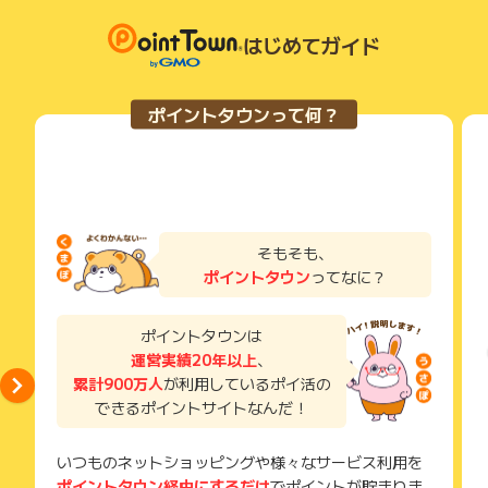
③クレカ積立で最大5.0%ポイント付与
獲得待ち・獲得失敗の状態でお問い合わせされる際に、該当の
SBI証券のクレカ積立で、最大5.0%のポイントが付与されま
お問い合わせの際は申し込み番号が必須となります。
メールを送っていただく場合がございます。
はじめてガイド
す。※2
申込完了メールに記載されておりますので、破棄しないようお
そのため、紛失・破棄された場合は対応いたしかねますので、
資産運用を考えている方にもピッタリの特典です。！
願いいたします。
ご注意ください。
申し込み番号がない場合は、お問い合わせ確認は不可とさせて
ポイントタウンって何？
頂きます。
(※) SafariやChromeなどwebサイトを表示するアプリのこと
基本還元率1%、特約店では最大10%還元、年間100万円利用
※当サイトのポイント付与について広告主へ直接問合せする事を
でのボーナスポイント、
固く禁じます。問合せた場合ポイント付与対象外と致します。
そしてSBI証券のクレカ積立で、最大5.0%のポイント付与と、
※ 獲得時期は必ず期間中に認証可否が確定する事を保証するも
お得な特典が盛りだくさん！
のではございません。あくまでも目安としてご参考にしてくだ
家賃、光熱費、携帯料金、さらには普段の買い物まで、日々の
さい。
支払いをこの1枚にまとめるだけで、ポイントがどんどん貯ま
そもそも、
※お申込み日から半年以上経過している場合、ポイントに関する
る楽しさを実感してください。
ポイントタウン
ってなに？
お問合せを承ることができません。あらかじめご了承くださ
スマートにお得な生活をスタートさせたいなら、【三井住友カ
い。
ード プラチナプリファード】に入会して、ワンランク上のクレ
ポイントタウンは
ジットカードライフを始めましょう！
運営実績20年以上
、
※ポイントに関するお問い合わせは、
ポイントタウンのサポート
累計900万人
が利用しているポイ活の
※1 対象取引や算定期間等の実際の適用条件などの詳細は、三井
までお問い合わせください。ポイントについて、広告主に直接
お問い合わせをした場合、ポイント獲得対象外となる場合がご
できるポイントサイトなんだ！
住友カードのホームページを必ずご確認ください。
ざいます。
※2 条件あり。詳細は三井住友カード公式HPをご確認くださ
い。
いつものネットショッピングや様々なサービス利用を
ポイントタウン経由にするだけ
でポイントが貯まりま