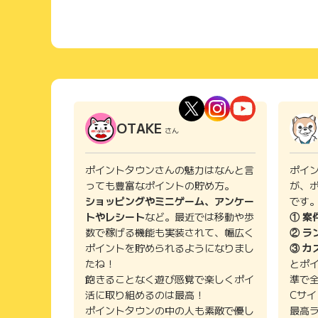
OTAKE
さん
ポイントタウンさんの魅力はなんと言
ポイ
っても豊富なポイントの貯め方。
が、
ショッピングやミニゲーム、アンケー
です
トやレシート
など。最近では移動や歩
① 案
数で稼げる機能も実装されて、幅広く
② ラ
ポイントを貯められるようになりまし
③ カ
たね！
とポ
飽きることなく遊び感覚で楽しくポイ
準で
活に取り組めるのは最高！
Cサ
ポイントタウンの中の人も素敵で優し
最高