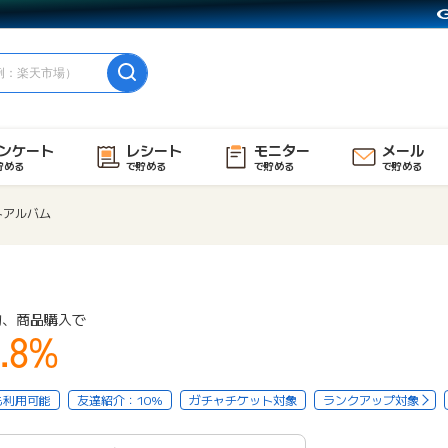
ンケート
レシート
モニター
メール
貯める
で貯める
で貯める
で貯める
トアルバム
物、商品購入で
.8%
も利用可能
友達紹介：10%
ガチャチケット対象
ランクアップ対象