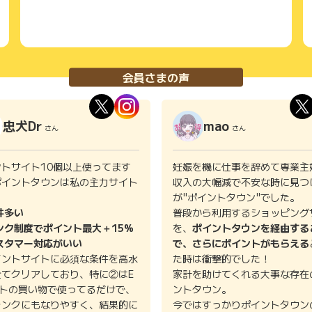
会員さまの声
忠犬Dr
mao
さん
さん
ントサイト10個以上使ってます
妊娠を機に仕事を辞めて専業主
ポイントタウンは私の主力サイト
収入の大幅減で不安な時に見つ
。
が"ポイントタウン"でした。
件多い
普段から利用するショッピング
ンク制度でポイント最大＋15%
を、
ポイントタウンを経由する
スタマー対応がいい
で、さらにポイントがもらえる
イントサイトに必須な条件を高水
た時は衝撃的でした！
全てクリアしており、特に②はE
家計を助けてくれる大事な存在
イトの買い物で使ってるだけで、
ントタウン。
ランクにもなりやすく、結果的に
今ではすっかりポイントタウン