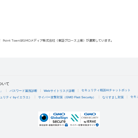
報
Point TownはGMOメディア株式会社（東証グロース上場）が運営しています。
ついて
セキュリティ相談AIチャットボット
4」
パスワード漏洩診断
Webサイトリスク診断
セキ
ュリティ byイエラエ）
サイバー攻撃対策（GMO Flatt Security）
なりすまし対策