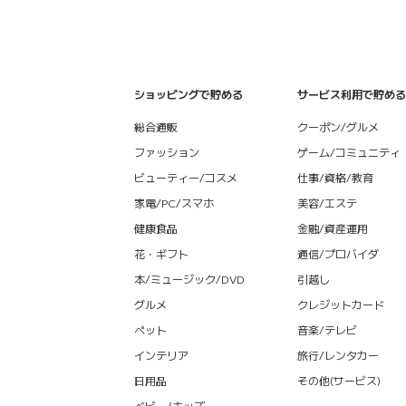
ショッピングで貯める
サービス利用で貯める
総合通販
クーポン/グルメ
ファッション
ゲーム/コミュニティ
ビューティー/コスメ
仕事/資格/教育
家電/PC/スマホ
美容/エステ
健康食品
金融/資産運用
花・ギフト
通信/プロバイダ
本/ミュージック/DVD
引越し
グルメ
クレジットカード
ペット
音楽/テレビ
インテリア
旅行/レンタカー
日用品
その他(サービス)
ベビー/キッズ