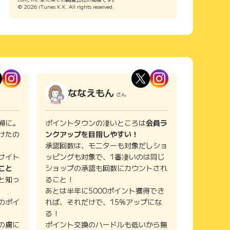
© 2026 iTunes K.K. All rights reserved.
ななえもん
さん
婦に。
ポイントタウンの凄いところは
会員ラ
けたの
ンクアップを目指しやすい！
承認回数は、モニターも対象だしショ
サイト
ッピングも対象で、1番凄いのは同じ
こと
ショップの承認も回数にカウントされ
と知っ
ること！
あとは半年に5000ポイント獲得でき
のポイ
れば、それだけで、15%アップにな
る！
の虜に
ポイント交換のハードルも低いから無