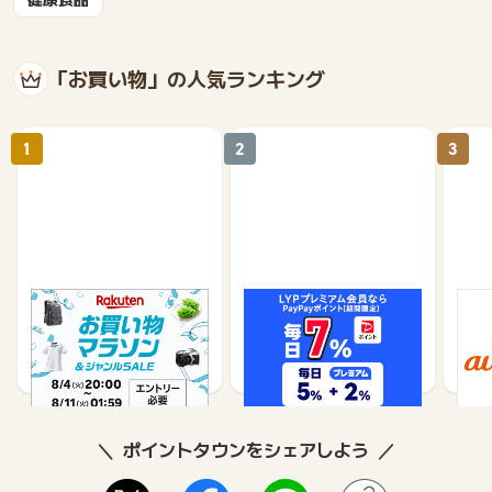
「お買い物」の人気ランキング
1
2
3
楽天市場
Yahoo!ショッピング
au 
（旧：
1%
1%
ポイントタウンをシェアしよう