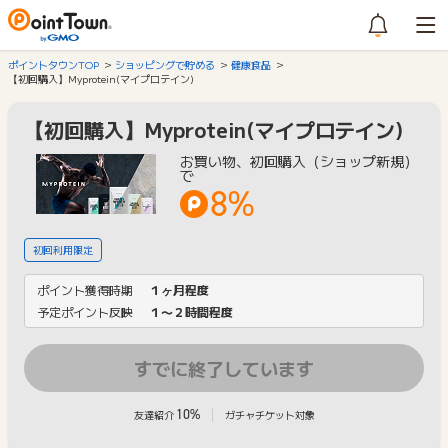
ポイントタウンTOP
ショッピングで貯める
健康食品
【初回購入】Myprotein(マイプロテイン)
【初回購入】Myprotein(マイプロテイン)
お買い物、初回購入（ショップ新規）
で
8%
初回利用限定
ポイント獲得時期
１ヶ月程度
予定ポイント反映
１〜２時間程度
すでに終了しています
10%
友達紹介
ガチャチケット対象