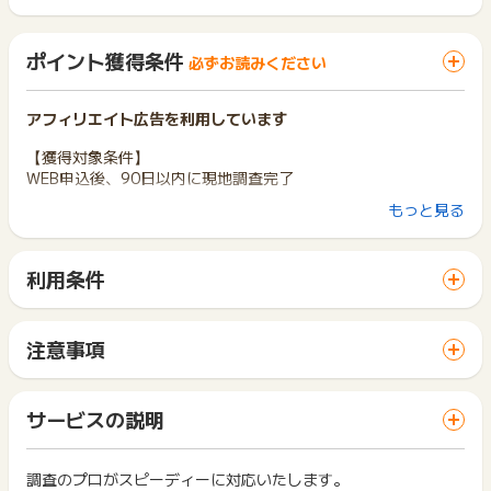
ポイント獲得条件
必ずお読みください
アフィリエイト広告を利用しています
【獲得対象条件】
WEB申込後、90日以内に現地調査完了
もっと見る
【獲得対象外条件】
WEB申込後90日以内に現地調査が完了しない場合
明らかにポイント目的と判断された場合
利用条件
その他、お申込み情報に虚偽があった場合
「 申込をしてポイントGET 」ボタンから広告主サイトを訪問
築15年未満の物件の場合
し、ご利用ください。
賃貸（借りている）・区分所有の場合
サイトに移動してからお申し込みやお買い物が完了するまでの
加入中の火災保険が共済（JA共済ムテキのみ可）・かんぽの場
注意事項
間に、同じブラウザ（※）で他のサイトに移動した場合はポイン
合
ポイントの獲得の対象となるのは、税抜き・送料抜き価格とな
ト獲得ができません。
同一世帯からの複数回の無料相談ならびに調査
ります。
「 申込をしてポイントGET 」ボタンを押した時とサービス・
火災保険に未加入の場合
一部のサービスにつきましては、1商品につき10円単位の金額
サービスの説明
お買い物利用時で、デバイス・ブラウザが異なる場合はポイン
対象外エリアからのお申込みの場合
は切り捨てとなります。
ト獲得ができません。
ポイント獲得が1ポイント未満のものは切り捨てとなり、ポイ
▼対象外エリア
ント履歴には記載されません。
調査のプロがスピーディーに対応いたします。
2回以上同じお買い物・サービスをご利用される場合は、毎回
・関西（大阪、京都、兵庫、奈良、和歌山、滋賀、三重）