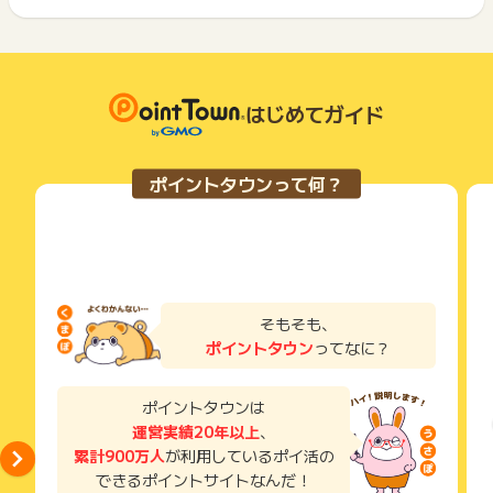
原則として広告主側のポイント等を利用して支払われた金額分
ポイントタウンに戻り、「 申込をしてポイントGET 」ボタン
・中部（愛知、岐阜、長野、静岡、山梨）
につきましては、ポイントタウンのポイント獲得の対象には含
もっと見る
を押してからご利用ください。
・中国（広島、岡山、山口、島根、鳥取）
まれません。
・四国（愛媛、香川、徳島、高知）
広告主が運営しているサービスの都合もしくは会員様の都合で
下記の事項に該当する場合、広告主側で対象外とみなし、「獲
・沖縄、北海道、離島
商品の交換や一部でもキャンセルされた場合、ポイントが無効
得無効」となる可能性があります。
になる可能性もございます。
はじめてガイド
・同一端末や同一世帯で、繰り返し利用不可のサービス・お買
※ポイントに関するお問い合わせは、
ポイントタウンサポート
ま
各サービス・お買い物の獲得ポイントや獲得条件、キャンペー
い物を複数回ご利用された場合
でお問い合わせください。
ン期間が予告なしに変更される場合がございますが、ご利用さ
・他のポイントサイトや比較サイト、検索サイトなどを経由し
ポイントについて、広告主に直接お問い合わせをした場合、ポ
れた時点の条件が適用されます。
て一度でも同サービス・お買い物を利用されたことがある場合
ポイントタウンって何？
イント獲得対象外となる場合がございます。
条件を達成しているかどうかは各広告主ではなく、代理店が行
ご利用前には、Cookieの削除をおこなっていただくことを推奨
っているため、広告主はポイントに関する詳細を把握しており
します。
※ポイントに関するお問い合わせは、
ポイントタウンのサポート
ません。
までお問い合わせください。ポイントについて、広告主に直接
そのため、ポイントタウンのポイントに関するお問い合わせを
サービス・お買い物利用時にお電話など2つ以上の申し込み方
お問い合わせをした場合、ポイント獲得対象外となる場合がご
広告主様に直接行わないようお願いいたします。
法がある場合、必ずサイト上のWEBフォームからお申し込みく
ざいます。
掲載中のプログラムの掲載終了日はあくまで予定となってお
ださい。
り、急遽終了となる場合がございます。
各サービス・お買い物に掲載されている獲得条件を必ずよくお
そもそも、
広告に遷移しない場合は掲載が終了となっておりポイントが獲
読みください。
ポイントタウン
ってなに？
得できませんので、ご注意くださいませ。
お申し込みやお買い物後、利用したサイトから送られる購入完
了などのメールは、ポイント獲得するまで必ず保管してくださ
ポイントタウンは
い。
運営実績20年以上
、
獲得待ち・獲得失敗の状態でお問い合わせされる際に、該当の
累計900万人
が利用しているポイ活の
メールを送っていただく場合がございます。
できるポイントサイトなんだ！
そのため、紛失・破棄された場合は対応いたしかねますので、