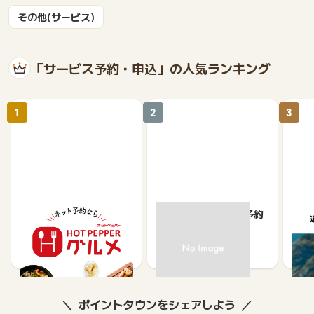
その他(サービス)
「サービス予約・申込」の人気ランキング
1
2
3
【ホットペッパーグル
楽天ぐるなびネット予約
遊び
メ】レストラン予約
ット
ュー
85
80
ポイントタウンをシェアしよう