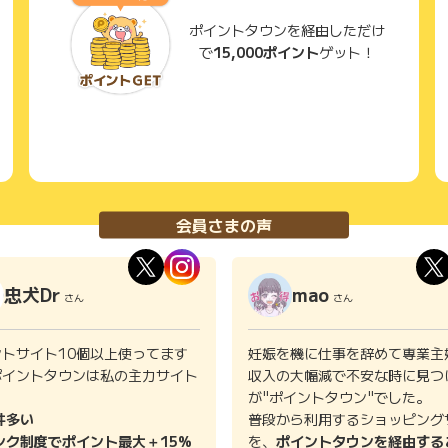
ポイントタウンを経由しただけ
で
15,000ポイント
ゲット！
会員さまの声
忠犬Dr
mao
さん
さん
ントサイト10個以上使ってます
妊娠を機に仕事を辞めて専業主
ポイントタウンは私の主力サイト
収入の大幅減で不安な時に見つ
。
が"ポイントタウン"でした。
件多い
普段から利用するショッピング
ンク制度でポイント最大＋15%
を、
ポイントタウンを経由する