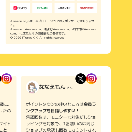
Amazon.co.jpは、本プロモーションのスポンサーではありませ
ん。
Amazon、Amazon.co.jpおよびAmazon.co.jpのロゴはAmazon.
com, inc.またはその関連会社の商標です。
© 2026 iTunes K.K. All rights reserved.
ななえもん
さん
婦に。
ポイントタウンの凄いところは
会員ラ
けたの
ンクアップを目指しやすい！
承認回数は、モニターも対象だしショ
サイト
ッピングも対象で、1番凄いのは同じ
こと
ショップの承認も回数にカウントされ