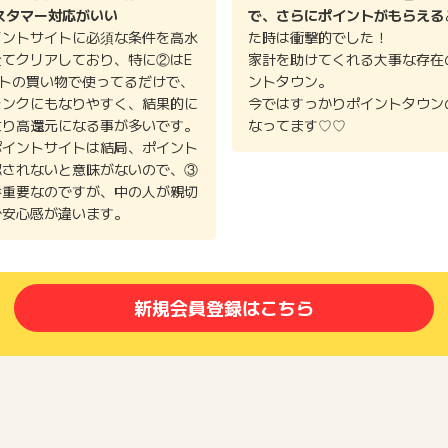
スタマー対応がいい
で、さらにポイントがもらえる
イントサイトに必須な条件を高水
た時は衝撃的でした！
全てクリアしており、特に②はE
家計を助けてくれる大事な存在
イトの買い物で使ってるだけで、
ントタウン。
ランクにもなりやすく、結果的に
今ではすっかりポイントタウン
より高還元になる事が多いです。
なってます♡♡
ポイントサイトは結局、ポイント
認されないと意味がないので、③
番重要なのですが、中の人が親切
で安心感が違います。
新規会員登録はこちら