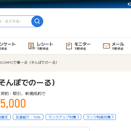
ンケート
レシート
モニター
メール
貯める
で貯める
で貯める
で貯める
SOMPOで乗ーる（そんぽでのーる）
（そんぽでのーる）
ス契約・取引、新規成約で
5,000
用限定
友達紹介：10%
ランクアップ対象
ランク特典対象