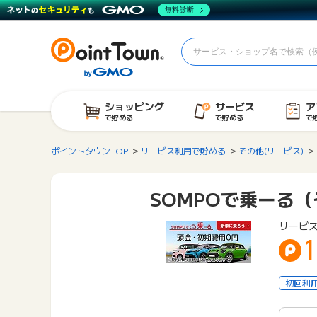
無料診断
ショッピング
サービス
ア
で貯める
で貯める
で
ポイントタウンTOP
サービス利用で貯める
その他(サービス)
SOMPOで乗ーる
サービ
1
初回利