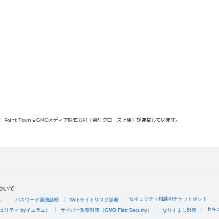
報
Point TownはGMOメディア株式会社（東証グロース上場）が運営しています。
ついて
セキュリティ相談AIチャットボット
4」
パスワード漏洩診断
Webサイトリスク診断
セキ
ュリティ byイエラエ）
サイバー攻撃対策（GMO Flatt Security）
なりすまし対策