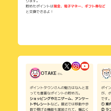
ります。
貯めたポイントは
現金、電子マネー、ギフト券など
と交換できるよ！
OTAKE
さん
ポイントタウンさんの魅力はなんと言
ポイ
っても豊富なポイントの貯め方。
が、
ショッピングやミニゲーム、アンケー
です
トやレシート
など。最近では移動や歩
① 案
数で稼げる機能も実装されて、幅広く
② ラ