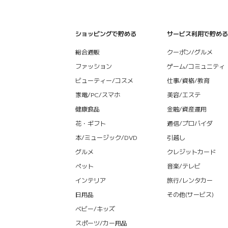
ショッピングで貯める
サービス利用で貯める
総合通販
クーポン/グルメ
ファッション
ゲーム/コミュニティ
ビューティー/コスメ
仕事/資格/教育
家電/PC/スマホ
美容/エステ
健康食品
金融/資産運用
花・ギフト
通信/プロバイダ
本/ミュージック/DVD
引越し
グルメ
クレジットカード
ペット
音楽/テレビ
インテリア
旅行/レンタカー
日用品
その他(サービス)
ベビー/キッズ
スポーツ/カー用品