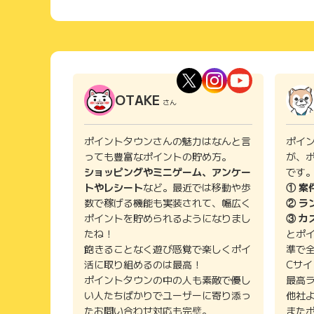
OTAKE
さん
ポイントタウンさんの魅力はなんと言
ポイ
っても豊富なポイントの貯め方。
が、
ショッピングやミニゲーム、アンケー
です
トやレシート
など。最近では移動や歩
① 案
数で稼げる機能も実装されて、幅広く
② ラ
ポイントを貯められるようになりまし
③ カ
たね！
とポ
飽きることなく遊び感覚で楽しくポイ
準で
活に取り組めるのは最高！
Cサ
ポイントタウンの中の人も素敵で優し
最高
い人たちばかりでユーザーに寄り添っ
他社
たお問い合わせ対応も完璧。
また