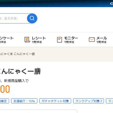
ンケート
レシート
モニター
メール
貯める
で貯める
で貯める
で貯める
んにゃく米 こんにゃく一膳
こんにゃく一膳
物、新規商品購入で
00
用限定
友達紹介：10%
ガチャチケット対象
ランクアップ対象
ラ