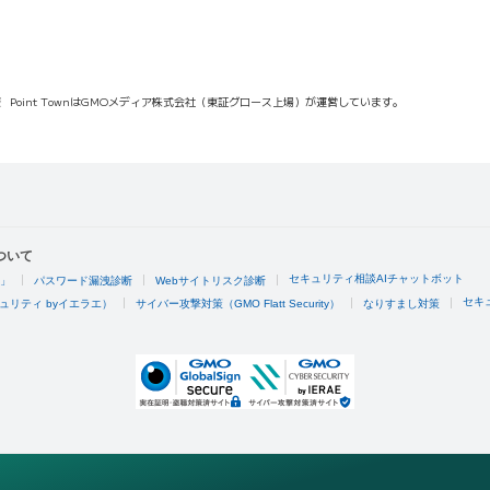
報
Point TownはGMOメディア株式会社（東証グロース上場）が運営しています。
ついて
セキュリティ相談AIチャットボット
4」
パスワード漏洩診断
Webサイトリスク診断
セキ
ュリティ byイエラエ）
サイバー攻撃対策（GMO Flatt Security）
なりすまし対策