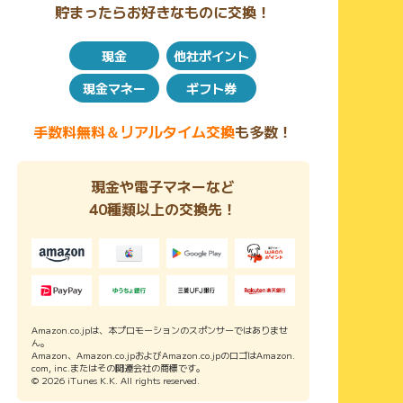
貯まったらお好きなものに交換！
現金
他社ポイント
現金マネー
ギフト券
手数料無料＆リアルタイム交換
も多数！
現金や電子マネーなど
40種類以上の交換先！
Amazon.co.jpは、本プロモーションのスポンサーではありませ
ん。
Amazon、Amazon.co.jpおよびAmazon.co.jpのロゴはAmazon.
com, inc.またはその関連会社の商標です。
© 2026 iTunes K.K. All rights reserved.