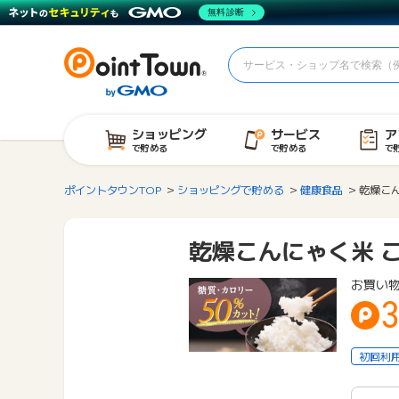
無料診断
ショッピング
サービス
ア
で貯める
で貯める
で
ポイントタウンTOP
ショッピングで貯める
健康食品
乾燥こ
乾燥こんにゃく米 
お買い
3
初回利