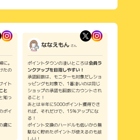
ななえもん
さん
婦に。
ポイントタウンの凄いところは
会員ラ
けたの
ンクアップを目指しやすい！
承認回数は、モニターも対象だしショ
サイト
ッピングも対象で、1番凄いのは同じ
こと
ショップの承認も回数にカウントされ
と知っ
ること！
あとは半年に5000ポイント獲得でき
のポイ
れば、それだけで、15%アップにな
る！
の虜に
ポイント交換のハードルも低いから無
駄なく貯めたポイントが使えるのも嬉
しい！