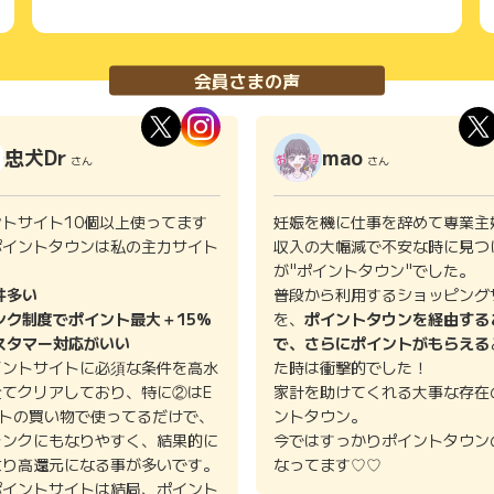
会員さまの声
忠犬Dr
mao
さん
さん
ントサイト10個以上使ってます
妊娠を機に仕事を辞めて専業主
ポイントタウンは私の主力サイト
収入の大幅減で不安な時に見つ
。
が"ポイントタウン"でした。
件多い
普段から利用するショッピング
ンク制度でポイント最大＋15%
を、
ポイントタウンを経由する
スタマー対応がいい
で、さらにポイントがもらえる
イントサイトに必須な条件を高水
た時は衝撃的でした！
全てクリアしており、特に②はE
家計を助けてくれる大事な存在
イトの買い物で使ってるだけで、
ントタウン。
ランクにもなりやすく、結果的に
今ではすっかりポイントタウン
より高還元になる事が多いです。
なってます♡♡
ポイントサイトは結局、ポイント