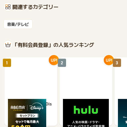
関連するカテゴリー
音楽/テレビ
「有料会員登録」の人気ランキング
UP!
UP!
1
2
3
ABEMAプレミアム ×Dis
Hulu（フールー）<月額
Dis
ney+
有料登録>
ラス
2,700
1,000
1,750
825