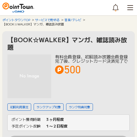
ポイントタウンTOP
サービスで貯める
音楽/テレビ
【BOOK☆WALKER】マンガ、雑誌読み放題
【BOOK☆WALKER】マンガ、雑誌読み放
題
有料会員登録、初回読み放題会員登録
完了後、クレジットカード決済完了で
500
初回利用限定
ランクアップ対象
ランク特典対象
ポイント獲得時期
３ヶ月程度
予定ポイント反映
１〜２日程度