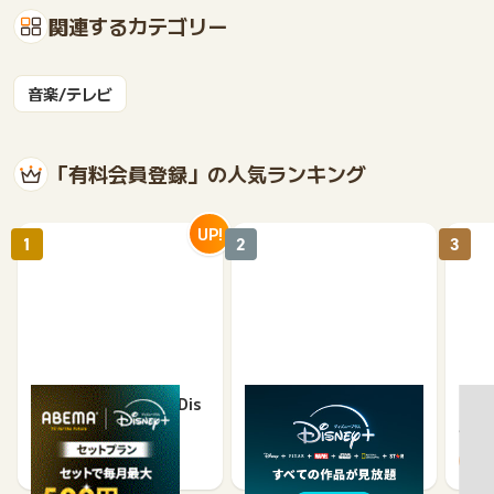
関連するカテゴリー
音楽/テレビ
「有料会員登録」の人気ランキング
UP!
1
2
3
ABEMAプレミアム ×Dis
Disney+ (ディズニープ
TSU
ney+
ラス)<月額プラン>
見放
有料
2,700
974
1,750