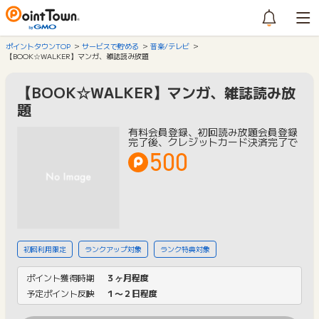
ポイントタウンTOP
サービスで貯める
音楽/テレビ
【BOOK☆WALKER】マンガ、雑誌読み放題
【BOOK☆WALKER】マンガ、雑誌読み放
題
有料会員登録、初回読み放題会員登録
完了後、クレジットカード決済完了で
500
初回利用限定
ランクアップ対象
ランク特典対象
ポイント獲得時期
３ヶ月程度
予定ポイント反映
１〜２日程度