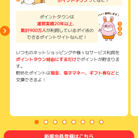
獲得待ち・獲得失敗の状態でお問い合わせされる際に、該当の
メールを送っていただく場合がございます。
そのため、紛失・破棄された場合は対応いたしかねますので、
ポイントタウンは
ご注意ください。
運営実績20年以上
、
累計900万人
が利用しているポイ活の
(※) SafariやChromeなどwebサイトを表示するアプリのこと
できるポイントサイトなんだ！
いつものネットショッピングや様々なサービス利用を
ポイントタウン経由にするだけ
でポイントが貯まりま
す。
貯めたポイントは
現金、電子マネー、ギフト券など
と
交換できるよ！
新規会員登録はこちら