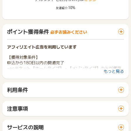
10%
友達紹介
ポイント獲得条件
必ずお読みください
アフィリエイト広告を利用しています
【獲得対象条件】
申込から180日以内の開通完了
※eo光ネット【ホームタイプ】・【メゾンタイプ】のみが獲得
もっと見る
対象。
アプリ内ブラウザでLPに遷移し、支払方法「口座振替」を選択
した場合はエラーにより申込完了まで進めない可能性があるた
利用条件
め、予めご了承くださいませ。
「 サイトへ行ってポイントGET 」ボタンから広告主サイトを
（遷移元がアプリでも、別途WEBブラウザが立ち上がりLPへ遷
訪問し、ご利用ください。
移した場合は支払方法不問で獲得対象です）
サイトに移動してからお申し込みやお買い物が完了するまでの
注意事項
間に、同じブラウザ（※）で他のサイトに移動した場合はポイン
【獲得対象外条件】
ポイントの獲得の対象となるのは、税抜き・送料抜き価格とな
ト獲得ができません。
・虚偽いたずら、工事完了されない場合
ります。
「 サイトへ行ってポイントGET 」ボタンを押した時とサービ
・光回線既存ユーザーのプラン追加申込
一部のサービスにつきましては、1商品につき10円単位の金額
サービスの説明
ス・お買い物利用時で、デバイス・ブラウザが異なる場合はポ
・電話相談予約からの申込
は切り捨てとなります。