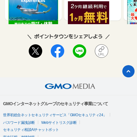
買取
2.5%
990
ポイントタウンをシェアしよう
GMOインターネットグループのセキュリティ事業について
世界初総合ネットセキュリティサービス「GMOセキュリティ24」
パスワード漏洩診断
Webサイトリスク診断
セキュリティ相談AIチャットボット