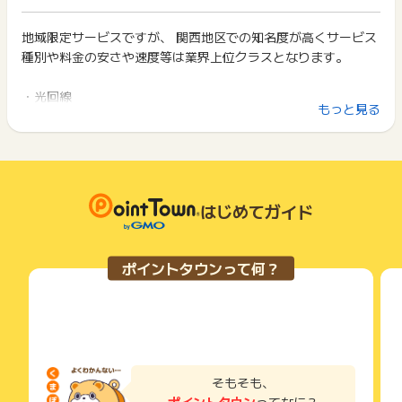
イント獲得ができません。
・解約後の再開通
ポイント獲得が1ポイント未満のものは切り捨てとなり、ポイ
・EO電気のみの申込
ント履歴には記載されません。
地域限定サービスですが、 関西地区での知名度が高くサービス
2回以上同じお買い物・サービスをご利用される場合は、毎回
・1世帯2回以上の申込
原則として広告主側のポイント等を利用して支払われた金額分
種別や料金の安さや速度等は業界上位クラスとなります。
ポイントタウンに戻り、「 サイトへ行ってポイントGET 」ボ
・紹介コード経由での申込
につきましては、ポイントタウンのポイント獲得の対象には含
タンを押してからご利用ください。
・マンションでの開通申込み
まれません。
・光回線
・シンプルプランのお申込み
広告主が運営しているサービスの都合もしくは会員様の都合で
下記の事項に該当する場合、広告主側で対象外とみなし、「獲
もっと見る
・mineoユーザー限定キャッシュバックキャンペーン を併用
・インターネット回線
商品の交換や一部でもキャンセルされた場合、ポイントが無効
得無効」となる可能性があります。
をした場合
になる可能性もございます。
・同一端末や同一世帯で、繰り返し利用不可のサービス・お買
各サービス・お買い物の獲得ポイントや獲得条件、キャンペー
い物を複数回ご利用された場合
【お問い合わせについて】
ン期間が予告なしに変更される場合がございますが、ご利用さ
・他のポイントサイトや比較サイト、検索サイトなどを経由し
・獲得予定未反映のみ受付可能
れた時点の条件が適用されます。
て一度でも同サービス・お買い物を利用されたことがある場合
調査必要項目：受付番号（申込完了ページに表示）
条件を達成しているかどうかは各広告主ではなく、代理店が行
はじめてガイド
ご利用前には、Cookieの削除をおこなっていただくことを推奨
っているため、広告主はポイントに関する詳細を把握しており
します。
※ポイントに関するお問い合わせは、
ポイントタウンのサポート
ません。
までお問い合わせください。ポイントについて、広告主に直接
そのため、ポイントタウンのポイントに関するお問い合わせを
サービス・お買い物利用時にお電話など2つ以上の申し込み方
お問い合わせをした場合、ポイント獲得対象外となる場合がご
ポイントタウンって何？
広告主様に直接行わないようお願いいたします。
法がある場合、必ずサイト上のWEBフォームからお申し込みく
ざいます。
掲載中のプログラムの掲載終了日はあくまで予定となってお
ださい。
り、急遽終了となる場合がございます。
各サービス・お買い物に掲載されている獲得条件を必ずよくお
広告に遷移しない場合は掲載が終了となっておりポイントが獲
読みください。
得できませんので、ご注意くださいませ。
お申し込みやお買い物後、利用したサイトから送られる購入完
了などのメールは、ポイント獲得するまで必ず保管してくださ
そもそも、
い。
ポイントタウン
ってなに？