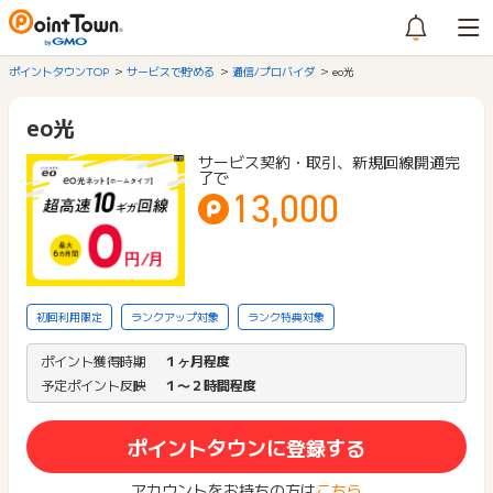
ポイントタウンTOP
サービスで貯める
通信/プロバイダ
eo光
eo光
サービス契約・取引、新規回線開通完
了で
13,000
初回利用限定
ランクアップ対象
ランク特典対象
ポイント獲得時期
１ヶ月程度
予定ポイント反映
１〜２時間程度
ポイントタウンに登録する
アカウントをお持ちの方は
こちら