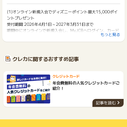
イント獲得ができません。
ポイントについて、広告主に直接お問い合わせをした場合、ポ
ポイント獲得が1ポイント未満のものは切り捨てとなり、ポイ
イント獲得対象外となる場合がございます。
ント履歴には記載されません。
(1)オンライン新規入会でディズニーポイント最大15,000ポイ
2回以上同じお買い物・サービスをご利用される場合は、毎回
原則として広告主側のポイント等を利用して支払われた金額分
ントプレゼント
ポイントタウンに戻り、「 カード発行でポイントGET 」ボタ
クレカ クレジットカード
につきましては、ポイントタウンのポイント獲得の対象には含
ンを押してからご利用ください。
受付期間:2026年4月1日～2027年3月31日まで
まれません。
期間中にオンラインで新規入会し、MyJCBへログイン、カード
≪獲得予定ポイントが反映されない場合のお問合せについて≫
広告主が運営しているサービスの都合もしくは会員様の都合で
下記の事項に該当する場合、広告主側で対象外とみなし、「獲
もっと見る
代理店側で本広告をクリックされた履歴が確認できない場合
を利用した方にプレゼント。
商品の交換や一部でもキャンセルされた場合、ポイントが無効
得無効」となる可能性があります。
は、未反映の原因調査をお受け出来かねる場合がございます。
になる可能性もございます。
・カード利用金額5万円（税込）未満
・同一端末や同一世帯で、繰り返し利用不可のサービス・お買
各サービス・お買い物の獲得ポイントや獲得条件、キャンペー
└一般:2,000ポイント、ゴールド:10,000ポイント
い物を複数回ご利用された場合
ご利用から半年以上経過している場合、ポイントに関する調査
ン期間が予告なしに変更される場合がございますが、ご利用さ
・他のポイントサイトや比較サイト、検索サイトなどを経由し
・カード利用金額5万円（税込）以上10万円（税込）未満の利
を承ることができません。
クレカに関するおすすめ記事
れた時点の条件が適用されます。
て一度でも同サービス・お買い物を利用されたことがある場合
用
あらかじめご了承ください。
条件を達成しているかどうかは各広告主ではなく、代理店が行
ご利用前には、Cookieの削除をおこなっていただくことを推奨
└一般:3,000ポイント、ゴールド:12,000ポイント
っているため、広告主はポイントに関する詳細を把握しており
します。
※ポイントに関するお問い合わせは、
ポイントタウンのサポート
・カード利用金額10万円（税込）以上
ません。
クレジットカード
までお問い合わせください。ポイントについて、広告主に直接
└一般:4,000ポイント、ゴールド:15,000ポイント
そのため、ポイントタウンのポイントに関するお問い合わせを
サービス・お買い物利用時にお電話など2つ以上の申し込み方
年会費無料の人気クレジットカードご
お問い合わせをした場合、ポイント獲得対象外となる場合がご
広告主様に直接行わないようお願いいたします。
対象カード：ディズニー★JCBカード
法がある場合、必ずサイト上のWEBフォームからお申し込みく
紹介！
ざいます。
掲載中のプログラムの掲載終了日はあくまで予定となってお
ださい。
・入会受付日:2026年4月1日～2026年6月30日 2026年4月1
り、急遽終了となる場合がございます。
各サービス・お買い物に掲載されている獲得条件を必ずよくお
日～2026年7月31日までにカードご利用と「My JCB」にログ
広告に遷移しない場合は掲載が終了となっておりポイントが獲
記事を読む
読みください。
インされた方、2026年11月上旬頃にポイント付与。
得できませんので、ご注意くださいませ。
・入会受付日2026年7月1日～9月30日 2026年7月1日～10月
お申し込みやお買い物後、利用したサイトから送られる購入完
ご利用から半年以上経過している場合、ポイントに関する調査
31日までにカードご利用と「My JCB」にログインされた方、
了などのメールは、ポイント獲得するまで必ず保管してくださ
を承ることができません。
い。
翌年2月上旬頃にポイント付与。