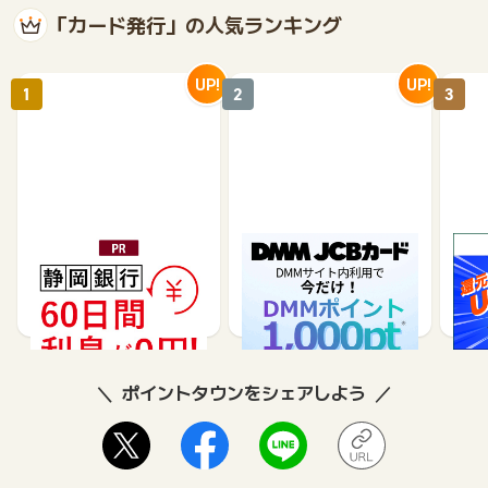
（条件2）カード利用期間:2026年4月15日(水) ～ 8月15日
「カード発行」の人気ランキング
(土)
┗商品発送期間:2026年9月下旬頃
UP!
UP!
（条件1）カード発行対象期間:2026年7月16日(木) ～ 10月15
1
2
3
日(木)
(条件2) カード利用期間:2026年7月16日(木) ～ 11月15日
(日)
┗商品発送期間:2026年12月下旬頃
（条件1）カード発行対象期間:2026年10月16日(金) ～ 2027
年1月15日(金)
静岡銀行カードローンSE
DMM JCBカード（発
※合
(条件2) カード利用期間:2026年10月16日(金) ～ 2027年2
LECA（セレカ）
券）
※【S
月15日(月)
シブ
35,000
5,500
┗商品発送期間:2027年4月上旬頃
26,250
3,000
8
（条件1）カード発行対象期間:2027年1月16日(土) ～ 4月30
日(金)
(条件2) カード利用期間:2027年1月16日(土) ～ 4月30日
ポイントタウンをシェアしよう
(金)
┗商品発送期間:2027年6月下旬頃