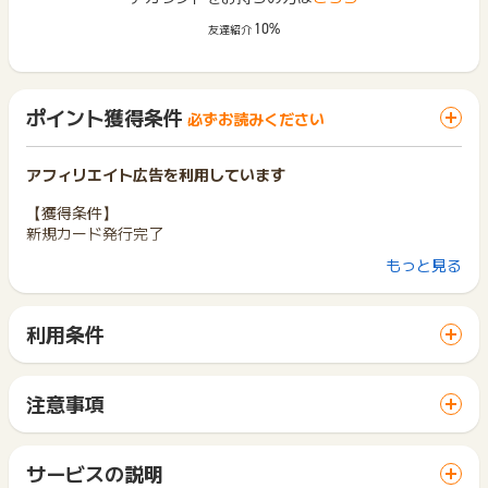
10%
友達紹介
ポイント獲得条件
必ずお読みください
アフィリエイト広告を利用しています
【獲得条件】
新規カード発行完了
もっと見る
【獲得対象外】
・当ページ以外からの申し込み、既存会員による申し込み、虚
偽の申し込み、申込後のキャンセル、重複、申込不備、不正、
利用条件
いたずら、転売目的、受取拒否等
「 カード発行でポイントGET 」ボタンから広告主サイトを訪
・リスティング等、その他掲載条件に反する場合
問し、ご利用ください。
・カード申し込み日から3か月以内に条件を満たさない場合
サイトに移動してからお申し込みやお買い物が完了するまでの
注意事項
間に、同じブラウザ（※）で他のサイトに移動した場合はポイン
※SNS拡散は禁止となります。
ポイントの獲得の対象となるのは、税抜き・送料抜き価格とな
ト獲得ができません。
ります。
「 カード発行でポイントGET 」ボタンを押した時とサービ
※ポイントに関するお問い合わせは、
ポイントタウンサポート
ま
一部のサービスにつきましては、1商品につき10円単位の金額
サービスの説明
ス・お買い物利用時で、デバイス・ブラウザが異なる場合はポ
でお問い合わせください。
は切り捨てとなります。