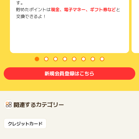
翌年1月10日頃にポイント付与。
す。
・入会受付日2026年10月1日～12月31日 2026年10月1日～
貯めたポイントは
現金、電子マネー、ギフト券など
と
翌年1月31日までにカードご利用と「My JCB」にログインされ
交換できるよ！
た方、翌年4月10日頃にポイント付与。
・入会受付日2027年1月1日～3月31日 2027年1月1日～4月3
0日までにカードご利用と「My JCB」にログインされた方、7
月10日頃にポイント付与。 ※10日が土・日・祝日の場合は翌営
業日にキャッシュバック
＝＝＝＝＝＝＝＝＝＝＝＝＝＝＝＝＝＝＝＝＝＝＝＝＝＝＝＝
＝＝
新規会員登録はこちら
(3)オリジナルピンバッジプレゼントキャンペーン
受付期間：2026年4月15日（水）～2027年3月31日（水）ま
で
期間中にディズニー★JCBカードで条件1・2を満たした方
※合計10,000名様に達し次第終了となります。
関連するカテゴリー
（条件1）:オンラインで新規入会
（条件2）:カードを1回以上利用
クレジットカード
【特典付与時期】
（条件1）カード発行対象期間:2026年4月15日(水) ～ 7月15
日(水)