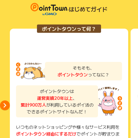
あらかじめご了承ください。
獲得待ち・獲得失敗の状態でお問い合わせされる際に、該当の
・入会受付日2026年10月1日～12月31日 2026年10月1日～
メールを送っていただく場合がございます。
はじめてガイド
翌年1月31日までにカードご利用と「My JCB」にログインされ
そのため、紛失・破棄された場合は対応いたしかねますので、
た方、翌年5月上旬頃にポイント付与。
ご注意ください。
・入会受付日2027年1月1日～3月31日 2027年1月1日～4月3
ポイントタウンって何？
(※) SafariやChromeなどwebサイトを表示するアプリのこと
0日までにカードご利用と「My JCB」にログインされた方、8
月上旬頃にポイント付与。
＝＝＝＝＝＝＝＝＝＝＝＝＝＝＝＝＝＝＝＝＝＝＝＝＝＝＝＝
＝＝
(2)ディズニーストア店舗またはディズニーストア.jp、ディズ
そもそも、
ニープラスでの利用で20%(最大2万円)キャッシュバック
ポイントタウン
ってなに？
受付期間:2026年4月1日～2027年3月31日まで
期間中に新規入会し、MyJCBへログイン、ディズニーストア店
ポイントタウンは
舗またはディズニーストア.jp、ディズニープラス でカードを利
運営実績20年以上
、
用した方にプレゼント。
累計900万人
が利用しているポイ活の
・入会受付日:2026年4月1日～2026年6月30日 2026年4月1
できるポイントサイトなんだ！
日～2026年7月31日までにカードご利用と「My JCB」にログ
インされた方、10月10日頃にポイント付与。
・入会受付日2026年7月1日～9月30日 2026年7月1日～10月
いつものネットショッピングや様々なサービス利用を
31日までにカードご利用と「My JCB」にログインされた方、
ポイントタウン経由にするだけ
でポイントが貯まりま