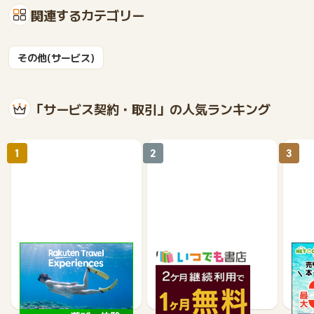
関連するカテゴリー
その他(サービス)
「サービス契約・取引」の人気ランキング
1
2
3
楽天トラベル観光体験
いつでも書店
【ネ
買取
2.5%
990