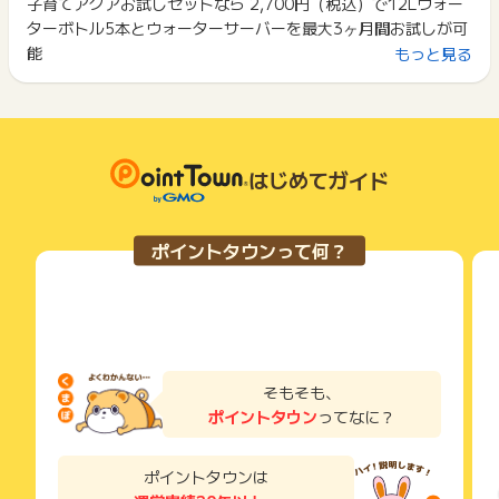
子育てアクアお試しセットなら 2,700円（税込）で12Lウォー
2回以上同じお買い物・サービスをご利用される場合は、毎回
※ポイントに関するお問い合わせは、
ポイントタウンサポート
ま
原則として広告主側のポイント等を利用して支払われた金額分
ターボトル5本とウォーターサーバーを最大3ヶ月間お試しが可
ポイントタウンに戻り、「 サイトへ行ってポイントGET 」ボ
でお問い合わせください。
につきましては、ポイントタウンのポイント獲得の対象には含
タンを押してからご利用ください。
能
もっと見る
ポイントについて、広告主に直接お問い合わせをした場合、ポ
まれません。
イント獲得対象外となる場合がございます。
広告主が運営しているサービスの都合もしくは会員様の都合で
下記の事項に該当する場合、広告主側で対象外とみなし、「獲
商品の交換や一部でもキャンセルされた場合、ポイントが無効
得無効」となる可能性があります。
※ポイントに関するお問い合わせは、
ポイントタウンのサポート
になる可能性もございます。
・同一端末や同一世帯で、繰り返し利用不可のサービス・お買
までお問い合わせください。ポイントについて、広告主に直接
各サービス・お買い物の獲得ポイントや獲得条件、キャンペー
い物を複数回ご利用された場合
お問い合わせをした場合、ポイント獲得対象外となる場合がご
ン期間が予告なしに変更される場合がございますが、ご利用さ
・他のポイントサイトや比較サイト、検索サイトなどを経由し
はじめてガイド
ざいます。
れた時点の条件が適用されます。
て一度でも同サービス・お買い物を利用されたことがある場合
条件を達成しているかどうかは各広告主ではなく、代理店が行
ご利用前には、Cookieの削除をおこなっていただくことを推奨
っているため、広告主はポイントに関する詳細を把握しており
します。
ポイントタウンって何？
ません。
そのため、ポイントタウンのポイントに関するお問い合わせを
サービス・お買い物利用時にお電話など2つ以上の申し込み方
広告主様に直接行わないようお願いいたします。
法がある場合、必ずサイト上のWEBフォームからお申し込みく
掲載中のプログラムの掲載終了日はあくまで予定となってお
ださい。
り、急遽終了となる場合がございます。
各サービス・お買い物に掲載されている獲得条件を必ずよくお
広告に遷移しない場合は掲載が終了となっておりポイントが獲
読みください。
得できませんので、ご注意くださいませ。
そもそも、
お申し込みやお買い物後、利用したサイトから送られる購入完
ポイントタウン
ってなに？
了などのメールは、ポイント獲得するまで必ず保管してくださ
い。
獲得待ち・獲得失敗の状態でお問い合わせされる際に、該当の
ポイントタウンは
メールを送っていただく場合がございます。