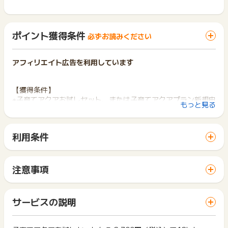
ポイント獲得条件
必ずお読みください
アフィリエイト広告を利用しています
【獲得条件】
※子育てアクアお試しセット、または子育てアクアプラン新規申
もっと見る
込後、60日以内の設置確認完了
【獲得対象外条件】
利用条件
※虚偽の申し込み、キャンセル、設置不可等
「 サイトへ行ってポイントGET 」ボタンから広告主サイトを
※イタズラや重複、虚偽など、お申込み内容として相応しくない
訪問し、ご利用ください。
入力が見られた場合。
サイトに移動してからお申し込みやお買い物が完了するまでの
※お電話などによるお申込みや他のページ経由でのお申込みの場
注意事項
間に、同じブラウザ（※）で他のサイトに移動した場合はポイン
合。
ポイントの獲得の対象となるのは、税抜き・送料抜き価格とな
ト獲得ができません。
※過去にアクアクララの利用履歴がある場合。
ります。
「 サイトへ行ってポイントGET 」ボタンを押した時とサービ
※広告クリックから成果に至るまで、同一ブラウザ内（iOSは
一部のサービスにつきましては、1商品につき10円単位の金額
サービスの説明
ス・お買い物利用時で、デバイス・ブラウザが異なる場合はポ
「safari」、Androidは「標準ブラウザ」）で遷移されていな
は切り捨てとなります。
イント獲得ができません。
い場合
ポイント獲得が1ポイント未満のものは切り捨てとなり、ポイ
ント履歴には記載されません。