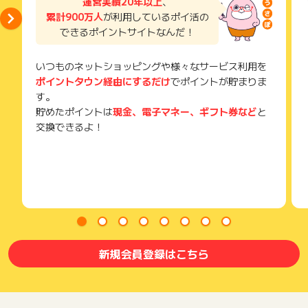
運営実績20年以上
、
そのため、紛失・破棄された場合は対応いたしかねますので、
累計900万人
が利用しているポイ活の
ご注意ください。
できるポイントサイトなんだ！
(※) SafariやChromeなどwebサイトを表示するアプリのこと
いつものネットショッピングや様々なサービス利用を
ポイントタウン経由にするだけ
でポイントが貯まりま
す。
貯めたポイントは
現金、電子マネー、ギフト券など
と
交換できるよ！
新規会員登録はこちら