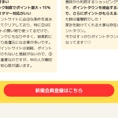
件多い
普段から利用するショッピング
ンク制度でポイント最大＋15%
を、
ポイントタウンを経由する
スタマー対応がいい
で、さらにポイントがもらえる
イントサイトに必須な条件を高水
た時は衝撃的でした！
全てクリアしており、特に②はE
家計を助けてくれる大事な存在
イトの買い物で使ってるだけで、
ントタウン。
ランクにもなりやすく、結果的に
今ではすっかりポイントタウン
より高還元になる事が多いです。
なってます♡♡
ポイントサイトは結局、ポイント
認されないと意味がないので、③
番重要なのですが、中の人が親切
で安心感が違います。
新規会員登録はこちら