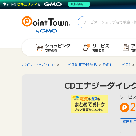
無料診断
ショッピング
サービス
ア
で貯める
で貯める
で
ポイントタウンTOP
サービス利用で貯める
その他(サービス)
CDエナジーダイレ
サービ
2
初回利