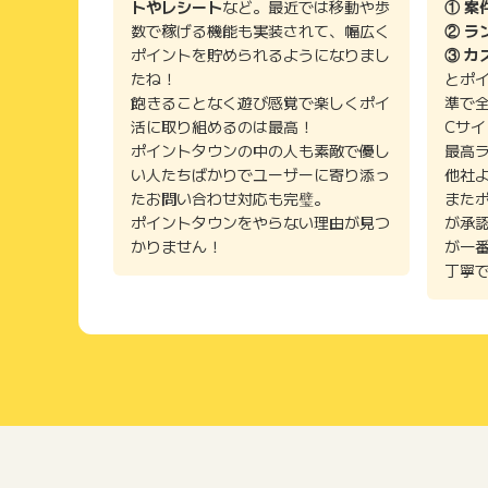
トやレシート
など。最近では移動や歩
① 案
数で稼げる機能も実装されて、幅広く
② ラ
ポイントを貯められるようになりまし
③ カ
たね！
とポ
飽きることなく遊び感覚で楽しくポイ
準で
活に取り組めるのは最高！
Cサ
ポイントタウンの中の人も素敵で優し
最高
い人たちばかりでユーザーに寄り添っ
他社
たお問い合わせ対応も完璧。
また
ポイントタウンをやらない理由が見つ
が承
かりません！
が一
丁寧