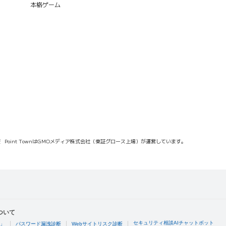
本格ゲーム
報
Point TownはGMOメディア株式会社（東証グロース上場）が運営しています。
ついて
セキュリティ相談AIチャットボット
4」
パスワード漏洩診断
Webサイトリスク診断