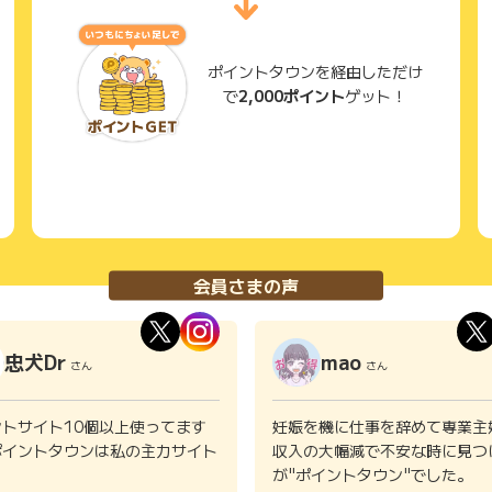
ポイントタウンを経由しただけ
で
2,000ポイント
ゲット！
会員さまの声
忠犬Dr
mao
さん
さん
ントサイト10個以上使ってます
妊娠を機に仕事を辞めて専業主
ポイントタウンは私の主力サイト
収入の大幅減で不安な時に見つ
。
が"ポイントタウン"でした。