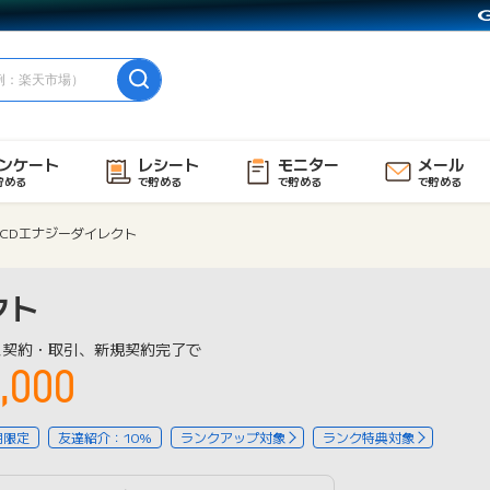
ンケート
レシート
モニター
メール
貯める
で貯める
で貯める
で貯める
CDエナジーダイレクト
クト
ス契約・取引、新規契約完了で
,000
用限定
友達紹介：10%
ランクアップ対象
ランク特典対象