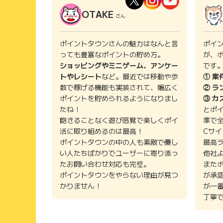
OTAKE
さん
ポイントタウンさんの魅力はなんと言
ポイ
っても豊富なポイントの貯め方。
が、
ショッピングやミニゲーム、アンケー
です
トやレシート
など。最近では移動や歩
① 案
数で稼げる機能も実装されて、幅広く
② ラ
ポイントを貯められるようになりまし
③ カ
たね！
とポ
飽きることなく遊び感覚で楽しくポイ
準で
活に取り組めるのは最高！
Cサ
ポイントタウンの中の人も素敵で優し
最高
い人たちばかりでユーザーに寄り添っ
他社
たお問い合わせ対応も完璧。
また
ポイントタウンをやらない理由が見つ
が承
かりません！
が一
丁寧