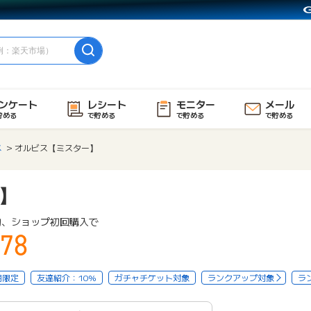
ンケート
レシート
モニター
メール
貯める
で貯める
で貯める
で貯める
メ
オルビス【ミスター】
】
物、ショップ初回購入で
78
用限定
友達紹介：10%
ガチャチケット対象
ランクアップ対象
ラ