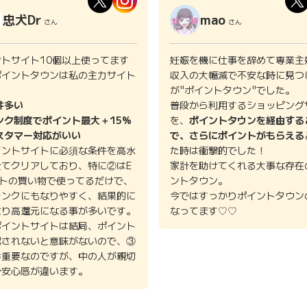
忠犬Dr
mao
さん
さん
ントサイト10個以上使ってます
妊娠を機に仕事を辞めて専業主
ポイントタウンは私の主力サイト
収入の大幅減で不安な時に見つ
。
が"ポイントタウン"でした。
件多い
普段から利用するショッピング
ンク制度でポイント最大＋15%
を、
ポイントタウンを経由する
スタマー対応がいい
で、さらにポイントがもらえる
イントサイトに必須な条件を高水
た時は衝撃的でした！
全てクリアしており、特に②はE
家計を助けてくれる大事な存在
イトの買い物で使ってるだけで、
ントタウン。
ランクにもなりやすく、結果的に
今ではすっかりポイントタウン
より高還元になる事が多いです。
なってます♡♡
ポイントサイトは結局、ポイント
認されないと意味がないので、③
番重要なのですが、中の人が親切
で安心感が違います。