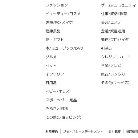
ファッション
ゲーム/コミュニティ
ビューティー/コスメ
仕事/資格/教育
家電/PC/スマホ
美容/エステ
健康食品
金融/資産運用
花・ギフト
通信/プロバイダ
本/ミュージック/DVD
引越し
グルメ
クレジットカード
ペット
音楽/テレビ
インテリア
旅行/レンタカー
日用品
その他(サービス)
ベビー/キッズ
スポーツ/カー用品
ふるさと納税
その他(ショッピング)
利用規約
プライバシーステートメント
会社概要
採用情