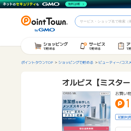
無料診断
ショッピング
サービス
ア
で貯める
で貯める
で
ポイントタウンTOP
ショッピングで貯める
ビューティー/コス
オルビス【ミスター
お買い
1
初回利