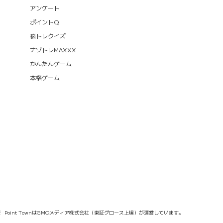
アンケート
ポイントQ
脳トレクイズ
ナゾトレMAXXX
かんたんゲーム
本格ゲーム
報
Point TownはGMOメディア株式会社（東証グロース上場）が運営しています。