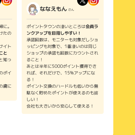
ななえもん
さん
婦に。
ポイントタウンの凄いところは
会員ラ
けたの
ンクアップを目指しやすい！
承認回数は、モニターも対象だしショ
サイト
ッピングも対象で、1番凄いのは同じ
こと
ショップの承認も回数にカウントされ
と知っ
ること！
あとは半年に5000ポイント獲得でき
のポイ
れば、それだけで、15%アップにな
る！
の虜に
ポイント交換のハードルも低いから無
駄なく貯めたポイントが使えるのも嬉
しい！
会社も大きいから安心して使える！