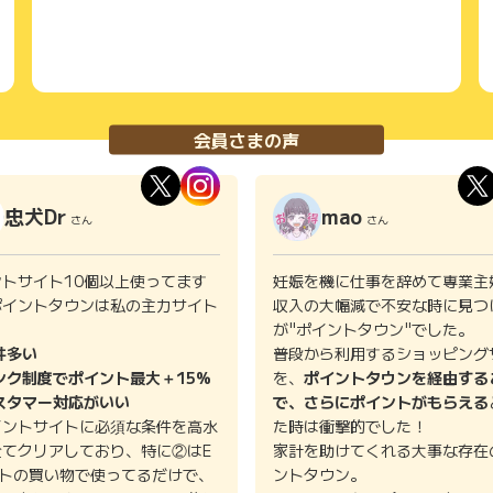
会員さまの声
忠犬Dr
mao
さん
さん
ントサイト10個以上使ってます
妊娠を機に仕事を辞めて専業主
ポイントタウンは私の主力サイト
収入の大幅減で不安な時に見つ
。
が"ポイントタウン"でした。
件多い
普段から利用するショッピング
ンク制度でポイント最大＋15%
を、
ポイントタウンを経由する
スタマー対応がいい
で、さらにポイントがもらえる
イントサイトに必須な条件を高水
た時は衝撃的でした！
全てクリアしており、特に②はE
家計を助けてくれる大事な存在
イトの買い物で使ってるだけで、
ントタウン。