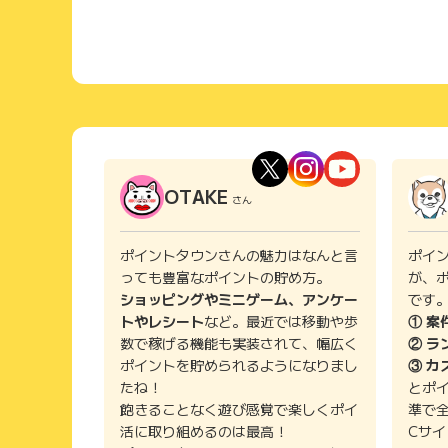
OTAKE
さん
ポイントタウンさんの魅力はなんと言
ポイ
っても豊富なポイントの貯め方。
が、
ショッピングやミニゲーム、アンケー
です
トやレシート
など。最近では移動や歩
① 案
数で稼げる機能も実装されて、幅広く
② ラ
ポイントを貯められるようになりまし
③ カ
たね！
とポ
飽きることなく遊び感覚で楽しくポイ
準で
活に取り組めるのは最高！
Cサ