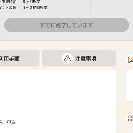
ト獲得時期
３ヶ月程度
イント反映
１〜２時間程度
すでに終了しています
利用手順
注意事項
入・申込