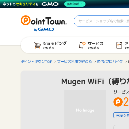
無料診断
ショッピング
サービス
ア
で貯める
で貯める
で
ポイントタウンTOP
サービス利用で貯める
通信/プロバイダ
Mugen WiFi（縛
サービ
2
何度で