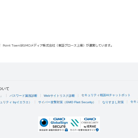
報
Point TownはGMOメディア株式会社（東証グロース上場）が運営しています。
ついて
セキュリティ相談AIチャットボット
4」
パスワード漏洩診断
Webサイトリスク診断
セキ
ュリティ byイエラエ）
サイバー攻撃対策（GMO Flatt Security）
なりすまし対策