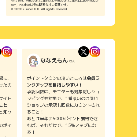
Amazon、Amazon.co.jpおよびAmazon.co.jpのロゴはAmazon.
com, inc.またはその関連会社の商標です。
© 2026 iTunes K.K. All rights reserved.
ななえもん
さん
婦に。
ポイントタウンの凄いところは
会員ラ
けたの
ンクアップを目指しやすい！
承認回数は、モニターも対象だしショ
サイト
ッピングも対象で、1番凄いのは同じ
こと
ショップの承認も回数にカウントされ
と知っ
ること！
あとは半年に5000ポイント獲得でき
のポイ
れば、それだけで、15%アップにな
る！