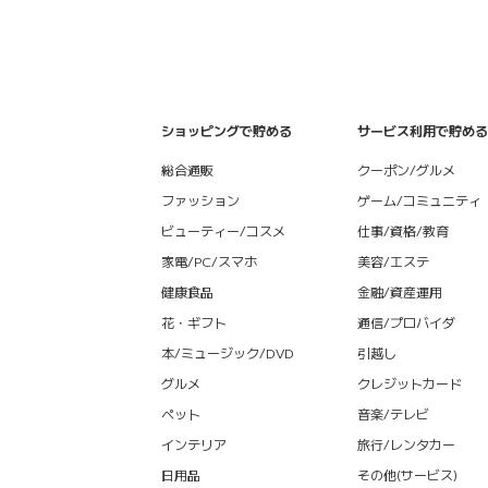
ショッピングで貯める
サービス利用で貯める
総合通販
クーポン/グルメ
ファッション
ゲーム/コミュニティ
ビューティー/コスメ
仕事/資格/教育
家電/PC/スマホ
美容/エステ
健康食品
金融/資産運用
花・ギフト
通信/プロバイダ
本/ミュージック/DVD
引越し
グルメ
クレジットカード
ペット
音楽/テレビ
インテリア
旅行/レンタカー
日用品
その他(サービス)