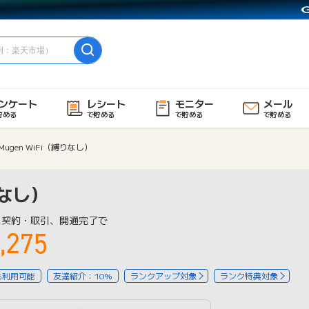
ンケート
レシート
モニター
メール
貯める
で貯める
で貯める
で貯める
Mugen WiFi（縛りなし）
りなし）
ス契約・取引、開通完了で
,275
も利用可能
友達紹介：10%
ランクアップ対象
ランク特典対象