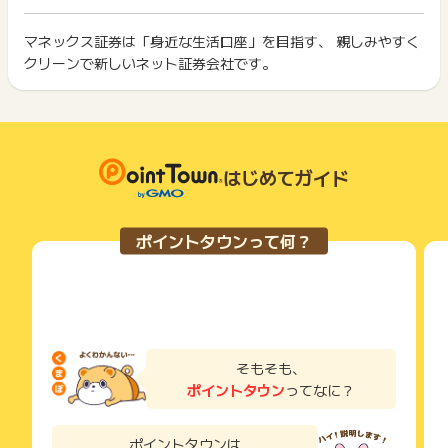
ト獲得ができません。
した」のメール受信日時
ポイント獲得が1ポイント未満のものは切り捨てとなり、ポイ
・登録日時：yyyy/mm/dd hh:mm
ント履歴には記載されません。
マネックス証券は「身近な生活口座」を目指す、 親しみやすく
2回以上同じお買い物・サービスをご利用される場合は、毎回
原則として広告主側のポイント等を利用して支払われた金額分
クリーンで新しいネット証券会社です。
ポイントタウンに戻り、「 口座開設でポイントGET 」ボタン
【お問い合わせ期限】
につきましては、ポイントタウンのポイント獲得の対象には含
もっと見る
を押してからご利用ください。
非承認理由：確定日から30日以内
まれません。
広告主が運営しているサービスの都合もしくは会員様の都合で
下記の事項に該当する場合、広告主側で対象外とみなし、「獲
商品の交換や一部でもキャンセルされた場合、ポイントが無効
得無効」となる可能性があります。
※ポイントに関するお問い合わせは、
ポイントタウンのサポート
になる可能性もございます。
・同一端末や同一世帯で、繰り返し利用不可のサービス・お買
までお問い合わせください。ポイントについて、広告主に直接
各サービス・お買い物の獲得ポイントや獲得条件、キャンペー
はじめてガイド
い物を複数回ご利用された場合
お問い合わせをした場合、ポイント獲得対象外となる場合がご
ン期間が予告なしに変更される場合がございますが、ご利用さ
・他のポイントサイトや比較サイト、検索サイトなどを経由し
ざいます。
れた時点の条件が適用されます。
て一度でも同サービス・お買い物を利用されたことがある場合
条件を達成しているかどうかは各広告主ではなく、代理店が行
ご利用前には、Cookieの削除をおこなっていただくことを推奨
ポイントタウンって何？
っているため、広告主はポイントに関する詳細を把握しており
します。
ません。
そのため、ポイントタウンのポイントに関するお問い合わせを
サービス・お買い物利用時にお電話など2つ以上の申し込み方
広告主様に直接行わないようお願いいたします。
法がある場合、必ずサイト上のWEBフォームからお申し込みく
掲載中のプログラムの掲載終了日はあくまで予定となってお
ださい。
り、急遽終了となる場合がございます。
各サービス・お買い物に掲載されている獲得条件を必ずよくお
広告に遷移しない場合は掲載が終了となっておりポイントが獲
読みください。
そもそも、
得できませんので、ご注意くださいませ。
ポイントタウン
ってなに？
お申し込みやお買い物後、利用したサイトから送られる購入完
了などのメールは、ポイント獲得するまで必ず保管してくださ
い。
ポイントタウンは