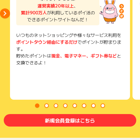
獲得待ち・獲得失敗の状態でお問い合わせされる際に、該当の
運営実績20年以上
、
メールを送っていただく場合がございます。
累計900万人
が利用しているポイ活の
そのため、紛失・破棄された場合は対応いたしかねますので、
できるポイントサイトなんだ！
ご注意ください。
(※) SafariやChromeなどwebサイトを表示するアプリのこと
いつものネットショッピングや様々なサービス利用を
ポイントタウン経由にするだけ
でポイントが貯まりま
す。
貯めたポイントは
現金、電子マネー、ギフト券など
と
交換できるよ！
新規会員登録はこちら