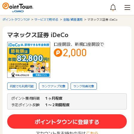
ポイントタウンTOP
サービスで貯める
金融/資産運用
マネックス証券 iDeCo
マネックス証券 iDeCo
口座開設、新規口座開設で
2,000
何度でも利用可能
ランクアップ対象
ランク特典対象
ポイント獲得時期
１ヶ月程度
予定ポイント反映
１〜２時間程度
ポイントタウンに登録する
アカウントをお持ちの方は
こちら