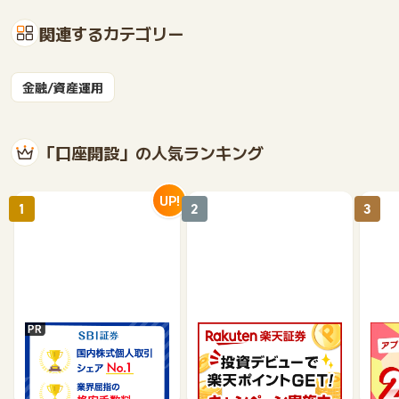
関連するカテゴリー
金融/資産運用
「口座開設」の人気ランキング
UP!
1
2
3
SBI証券【新規口座開設
楽天証券【総合口座開設
【P
完了】
完了】
行】
17,000
7,500
9,565