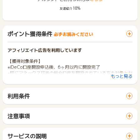
10%
友達紹介
ポイント獲得条件
必ずお読みください
アフィリエイト広告を利用しています
【獲得対象条件】
※iDeCo口座開設申込後、6ヶ月以内に開設完了
※既にマネックス証券の総合口座を開設されている方も対象とな
もっと見る
ります。
【獲得対象外条件】
利用条件
※虚偽・不正・いたずら・法人口座のお申込み・重複（IP、住
「 口座開設でポイントGET 」ボタンから広告主サイトを訪問
所）・口座開設に至らなかった方・口座開設後、すぐに解約を
し、ご利用ください。
した方・iDeCo口座開設申込後、3ヶ月以内に開設を完了しなか
サイトに移動してからお申し込みやお買い物が完了するまでの
った場合
注意事項
間に、同じブラウザ（※）で他のサイトに移動した場合はポイン
ポイントの獲得の対象となるのは、税抜き・送料抜き価格とな
ト獲得ができません。
【お問い合わせ必要事項】
ります。
「 口座開設でポイントGET 」ボタンを押した時とサービス・
・受付番号
一部のサービスにつきましては、1商品につき10円単位の金額
サービスの説明
お買い物利用時で、デバイス・ブラウザが異なる場合はポイン
・「件名：【マネックス証券】口座開設お申込みを受け付けま
は切り捨てとなります。