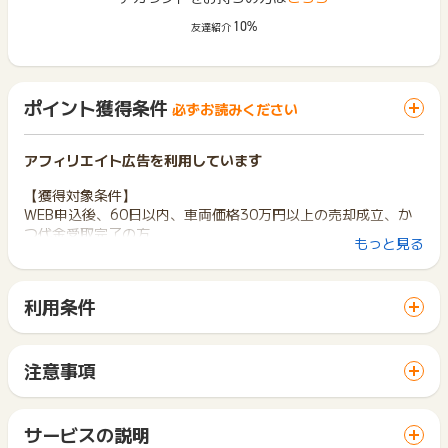
10%
友達紹介
ポイント獲得条件
必ずお読みください
アフィリエイト広告を利用しています
【獲得対象条件】
WEB申込後、60日以内、車両価格30万円以上の売却成立、か
つ代金受取完了の方
もっと見る
※リピート利用可能
【獲得対象外条件】
利用条件
１．獲得条件を満たしていない場合
「 サイトへ行ってポイントGET 」ボタンから広告主サイトを
※WEB申込後60日以内に売却不成立、売買代金の受取未完
訪問し、ご利用ください。
了、または車両価格30万円未満でのご成約
サイトに移動してからお申し込みやお買い物が完了するまでの
２．WEB申込後の経過期間にかかわらず
注意事項
間に、同じブラウザ（※）で他のサイトに移動した場合はポイン
・電話不通、サービスの利用意思がない、利用中止やお断り
ポイントの獲得の対象となるのは、税抜き・送料抜き価格とな
ト獲得ができません。
の場合
ります。
「 サイトへ行ってポイントGET 」ボタンを押した時とサービ
・不備、不正、虚偽、重複、いたずら、報酬目的、キャンセ
一部のサービスにつきましては、1商品につき10円単位の金額
サービスの説明
ス・お買い物利用時で、デバイス・ブラウザが異なる場合はポ
ルの場合
は切り捨てとなります。