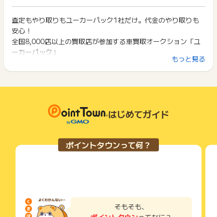
イント獲得ができません。
・広告主の判断により却下された場合
ポイント獲得が1ポイント未満のものは切り捨てとなり、ポイ
３．本キャンペーンページ以外からのお申込
ント履歴には記載されません。
査定もやり取りもユーカーパック1社だけ。代金のやり取りも
2回以上同じお買い物・サービスをご利用される場合は、毎回
４．サービスを受けられないお申込の場合
原則として広告主側のポイント等を利用して支払われた金額分
安心！
ポイントタウンに戻り、「 サイトへ行ってポイントGET 」ボ
につきましては、ポイントタウンのポイント獲得の対象には含
タンを押してからご利用ください。
全国8,000店以上の買取店が参加する車買取オークション「ユ
※ポイントに関するお問い合わせは、
ポイントタウンサポート
ま
まれません。
ーカーパック」
でお問い合わせください。
広告主が運営しているサービスの都合もしくは会員様の都合で
下記の事項に該当する場合、広告主側で対象外とみなし、「獲
もっと見る
ポイントについて、広告主に直接お問い合わせをした場合、ポ
商品の交換や一部でもキャンセルされた場合、ポイントが無効
得無効」となる可能性があります。
イント獲得対象外となる場合がございます。
になる可能性もございます。
◆こんな方におすすめ◆
・同一端末や同一世帯で、繰り返し利用不可のサービス・お買
各サービス・お買い物の獲得ポイントや獲得条件、キャンペー
「何社も査定対応するのは面倒」
い物を複数回ご利用された場合
※ポイントに関するお問い合わせは、
ポイントタウンのサポート
ン期間が予告なしに変更される場合がございますが、ご利用さ
・他のポイントサイトや比較サイト、検索サイトなどを経由し
「営業電話がたくさん来るのは避けたい」
までお問い合わせください。ポイントについて、広告主に直接
れた時点の条件が適用されます。
て一度でも同サービス・お買い物を利用されたことがある場合
「価格交渉に振り回されたくない」
お問い合わせをした場合、ポイント獲得対象外となる場合がご
条件を達成しているかどうかは各広告主ではなく、代理店が行
はじめてガイド
ご利用前には、Cookieの削除をおこなっていただくことを推奨
ざいます。
「安心して納得できる価格で車を売りたい」
っているため、広告主はポイントに関する詳細を把握しており
します。
「売却後の代金トラブルが心配」
ません。
そのため、ポイントタウンのポイントに関するお問い合わせを
サービス・お買い物利用時にお電話など2つ以上の申し込み方
ポイントタウンって何？
広告主様に直接行わないようお願いいたします。
ユーカーパックは、全国8,000店以上が参加する国内最大級の
法がある場合、必ずサイト上のWEBフォームからお申し込みく
掲載中のプログラムの掲載終了日はあくまで予定となってお
ださい。
車買取オークションです。
り、急遽終了となる場合がございます。
各サービス・お買い物に掲載されている獲得条件を必ずよくお
査定は1回だけ、電話でのやり取りもユーカーパック1社だけ。
広告に遷移しない場合は掲載が終了となっておりポイントが獲
読みください。
複数の買取店との連絡もなく、完全無料でご利用いただけるサ
得できませんので、ご注意くださいませ。
ービスです。
お申し込みやお買い物後、利用したサイトから送られる購入完
了などのメールは、ポイント獲得するまで必ず保管してくださ
そもそも、
い。
ユーカーパックは、サービス開始当初の2016年4月から「エス
ポイントタウン
ってなに？