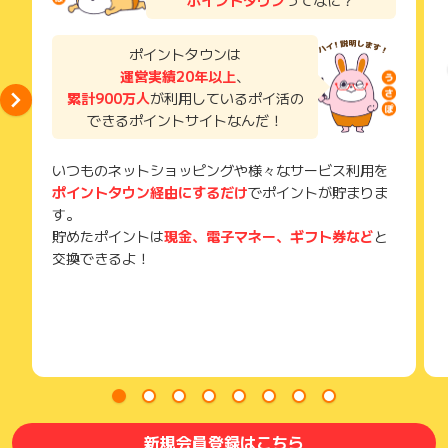
獲得待ち・獲得失敗の状態でお問い合わせされる際に、該当の
クロー方式（第三者預かり型取引）」導入しています。
メールを送っていただく場合がございます。
オークションには車両情報のみを掲載し、個人情報はお車の購
そのため、紛失・破棄された場合は対応いたしかねますので、
ポイントタウンは
入者以外に公開されません。
ご注意ください。
運営実績20年以上
、
さらに、お客様と買取店との取引を仲介し、一時的に売買代金
累計900万人
が利用しているポイ活の
(※) SafariやChromeなどwebサイトを表示するアプリのこと
をお預かりするので、
できるポイントサイトなんだ！
「車を引き渡したのに代金が支払われない」といったトラブル
を未然に防ぎ、安心してご利用いただけます。
いつものネットショッピングや様々なサービス利用を
【ユーカーパックの特長】
ポイントタウン経由にするだけ
でポイントが貯まりま
・査定は1回だけ！複数社への対応は不要！
す。
・やり取りはユーカーパック1社だけ！
貯めたポイントは
現金、電子マネー、ギフト券など
と
・全国8,000店以上参加するオークションで高値がつくチャン
交換できるよ！
ス！
・個人情報は購入者以外に公開されず安心！
・エスクロー型で代金のやり取りも安心！
・WEBから簡単申込み、サービス利用料は完全無料！
※掲載内容は予告なく変更となる場合がございます。
※全国対応のサービスですが、離島・一部地域、およびお申込車
両の状況によってはご利用いただけない場合がございます。
新規会員登録はこちら