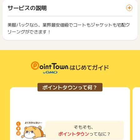
「 申込をしてポイントGET 」ボタンを押した時とサービス・
でお問い合わせください。
一部のサービスにつきましては、1商品につき10円単位の金額
サービスの説明
お買い物利用時で、デバイス・ブラウザが異なる場合はポイン
ポイントについて、広告主に直接お問い合わせをした場合、ポ
は切り捨てとなります。
ト獲得ができません。
イント獲得対象外となる場合がございます。
ポイント獲得が1ポイント未満のものは切り捨てとなり、ポイ
ント履歴には記載されません。
美服パックなら、業界最安値級でコートもジャケットも宅配ク
2回以上同じお買い物・サービスをご利用される場合は、毎回
※ポイントに関するお問い合わせは、
ポイントタウンのサポート
原則として広告主側のポイント等を利用して支払われた金額分
リーングができます！
ポイントタウンに戻り、「 申込をしてポイントGET 」ボタン
までお問い合わせください。ポイントについて、広告主に直接
につきましては、ポイントタウンのポイント獲得の対象には含
もっと見る
を押してからご利用ください。
お問い合わせをした場合、ポイント獲得対象外となる場合がご
まれません。
ざいます。
広告主が運営しているサービスの都合もしくは会員様の都合で
下記の事項に該当する場合、広告主側で対象外とみなし、「獲
商品の交換や一部でもキャンセルされた場合、ポイントが無効
得無効」となる可能性があります。
になる可能性もございます。
・同一端末や同一世帯で、繰り返し利用不可のサービス・お買
各サービス・お買い物の獲得ポイントや獲得条件、キャンペー
はじめてガイド
い物を複数回ご利用された場合
ン期間が予告なしに変更される場合がございますが、ご利用さ
・他のポイントサイトや比較サイト、検索サイトなどを経由し
れた時点の条件が適用されます。
て一度でも同サービス・お買い物を利用されたことがある場合
条件を達成しているかどうかは各広告主ではなく、代理店が行
ご利用前には、Cookieの削除をおこなっていただくことを推奨
ポイントタウンって何？
っているため、広告主はポイントに関する詳細を把握しており
します。
ません。
そのため、ポイントタウンのポイントに関するお問い合わせを
サービス・お買い物利用時にお電話など2つ以上の申し込み方
広告主様に直接行わないようお願いいたします。
法がある場合、必ずサイト上のWEBフォームからお申し込みく
掲載中のプログラムの掲載終了日はあくまで予定となってお
ださい。
り、急遽終了となる場合がございます。
各サービス・お買い物に掲載されている獲得条件を必ずよくお
広告に遷移しない場合は掲載が終了となっておりポイントが獲
読みください。
そもそも、
得できませんので、ご注意くださいませ。
ポイントタウン
ってなに？
お申し込みやお買い物後、利用したサイトから送られる購入完