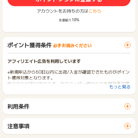
アカウントをお持ちの方は
こちら
10%
友達紹介
ポイント獲得条件
必ずお読みください
アフィリエイト広告を利用しています
※新規申込から60日以内に出荷/入金が確認できたものがポイン
ト獲得対象となります。
申込から60日以内の入金、かつユーザー様からの衣類到着が確
もっと見る
認できたものが対象です。
※衣類到着：ユーザー様から広告主様宛に衣類を出荷し、広告主
様宛に衣類が到着すること。
利用条件
「 申込をしてポイントGET 」ボタンから広告主サイトを訪問
し、ご利用ください。
※虚偽、重複、注文不備・不正・イタラズラ・キャンセル・その
サイトに移動してからお申し込みやお買い物が完了するまでの
他不正と思われる申し込みはポイント獲得対象外となります。
注意事項
間に、同じブラウザ（※）で他のサイトに移動した場合はポイン
ポイントの獲得の対象となるのは、税抜き・送料抜き価格とな
ト獲得ができません。
※ポイントに関するお問い合わせは、
ポイントタウンサポート
ま
ります。