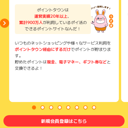
了などのメールは、ポイント獲得するまで必ず保管してくださ
い。
ポイントタウンは
獲得待ち・獲得失敗の状態でお問い合わせされる際に、該当の
運営実績20年以上
、
メールを送っていただく場合がございます。
累計900万人
が利用しているポイ活の
そのため、紛失・破棄された場合は対応いたしかねますので、
できるポイントサイトなんだ！
ご注意ください。
(※) SafariやChromeなどwebサイトを表示するアプリのこと
いつものネットショッピングや様々なサービス利用を
ポイントタウン経由にするだけ
でポイントが貯まりま
す。
貯めたポイントは
現金、電子マネー、ギフト券など
と
交換できるよ！
新規会員登録はこちら