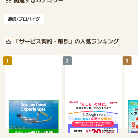
通信/プロバイダ
「サービス契約・取引」の人気ランキング
1
2
3
楽天トラベル観光体験
爆アゲセレクション（ド
【ネ
コモ｜Google One）
買取
2.5%
500