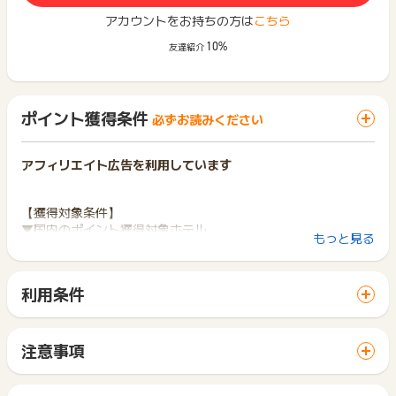
アカウントをお持ちの方は
こちら
10%
友達紹介
ポイント獲得条件
必ずお読みください
アフィリエイト広告を利用しています
【獲得対象条件】
▼国内のポイント獲得対象ホテル
もっと見る
InterContinental Tokyo Bay
InterContinental Yokohama Grand
InterContinental 大阪
利用条件
InterContinental-ANA Ishigaki Resort
「 サイトへ行ってポイントGET 」ボタンから広告主サイトを
InterContinental-ANA Manza Beach Resort
訪問し、ご利用ください。
InterContinental-ANA The Strings Tokyo
サイトに移動してからお申し込みやお買い物が完了するまでの
InterContinental-ANA Tokyo
注意事項
間に、同じブラウザ（※）で他のサイトに移動した場合はポイン
ポイントの獲得の対象となるのは、税抜き・送料抜き価格とな
ト獲得ができません。
※国外のインターコンチネンタル系列のホテルもポイント獲得対
ります。
「 サイトへ行ってポイントGET 」ボタンを押した時とサービ