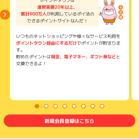
ポイントタウンは
241115_151423_IHG_NON_commissionable202411.pdf
い。
運営実績20年以上
、
獲得待ち・獲得失敗の状態でお問い合わせされる際に、該当の
累計900万人
が利用しているポイ活の
※ポイントに関するお問い合わせは、
ポイントタウンサポート
ま
メールを送っていただく場合がございます。
でお問い合わせください。
できるポイントサイトなんだ！
そのため、紛失・破棄された場合は対応いたしかねますので、
ポイントについて、広告主に直接お問い合わせをした場合、ポ
ご注意ください。
イント獲得対象外となる場合がございます。獲得対象外となる
いつものネットショッピングや様々なサービス利用を
場合がございます。
(※) SafariやChromeなどwebサイトを表示するアプリのこと
ポイントタウン経由にするだけ
でポイントが貯まりま
す。
※本広告は以下に関する調査依頼を一切お受けできません。
ポイントタウンサポートでも対応いたしかねますので、ご了承
貯めたポイントは
現金、電子マネー、ギフト券など
と
のうえご利用ください。
交換できるよ！
・獲得予定ポイントに反映されない
・非承認理由
※ポイントに関するお問い合わせは、
ポイントタウンのサポート
までお問い合わせください。ポイントについて、広告主に直接
お問い合わせをした場合、ポイント獲得対象外となる場合がご
ざいます。
新規会員登録はこちら