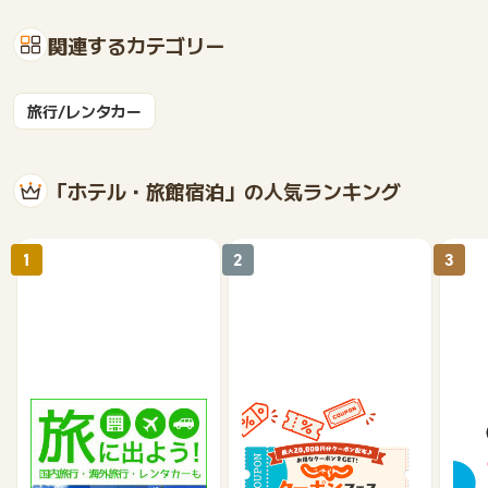
関連するカテゴリー
旅行/レンタカー
「ホテル・旅館宿泊」の人気ランキング
1
2
3
楽天トラベル
じゃらんnet
《a
テル
1%
1.2%
2