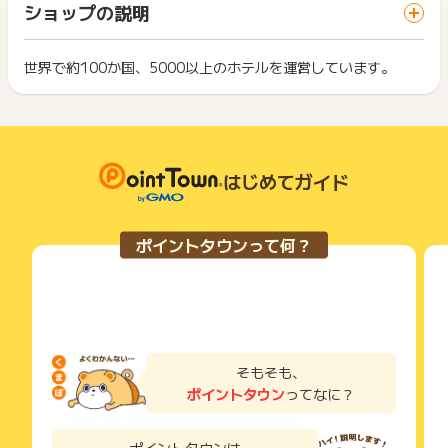
象となります。
一部のサービスにつきましては、1商品につき10円単位の金額
ショップの説明
ス・お買い物利用時で、デバイス・ブラウザが異なる場合はポ
※承認時に外貨換算された売上金額を規定の為替レート(*1)を基
は切り捨てとなります。
イント獲得ができません。
に変更・承認致します。
ポイント獲得が1ポイント未満のものは切り捨てとなり、ポイ
為替の変動上、実際の金額と若干の差異が出る場合がございま
ント履歴には記載されません。
世界で約100か国、5000以上のホテルを運営しています。
2回以上同じお買い物・サービスをご利用される場合は、毎回
すので予めご了承ください。
原則として広告主側のポイント等を利用して支払われた金額分
ポイントタウンに戻り、「 サイトへ行ってポイントGET 」ボ
(*1)三菱ＵＦＪリサーチ＆コンサルティングによる前月の平均
につきましては、ポイントタウンのポイント獲得の対象には含
もっと見る
タンを押してからご利用ください。
値で定まった為替レートを適応
まれません。
URL:http://www.murc-kawasesouba.jp/fx/lastmonth.ph
広告主が運営しているサービスの都合もしくは会員様の都合で
下記の事項に該当する場合、広告主側で対象外とみなし、「獲
p
商品の交換や一部でもキャンセルされた場合、ポイントが無効
得無効」となる可能性があります。
になる可能性もございます。
はじめてガイド
・同一端末や同一世帯で、繰り返し利用不可のサービス・お買
【獲得対象外条件】
各サービス・お買い物の獲得ポイントや獲得条件、キャンペー
い物を複数回ご利用された場合
※予約完了後の変更又はキャンセルした場合はポイント獲得対象
ン期間が予告なしに変更される場合がございますが、ご利用さ
・他のポイントサイトや比較サイト、検索サイトなどを経由し
外となります。
れた時点の条件が適用されます。
て一度でも同サービス・お買い物を利用されたことがある場合
ポイントタウンって何？
※虚偽、いたずら、キャンセル、未入金、重複はポイント獲得対
条件を達成しているかどうかは各広告主ではなく、代理店が行
ご利用前には、Cookieの削除をおこなっていただくことを推奨
象外となります。
っているため、広告主はポイントに関する詳細を把握しており
します。
※サービス料、税金、手数料などはポイント獲得対象外となりま
ません。
す。
そのため、ポイントタウンのポイントに関するお問い合わせを
サービス・お買い物利用時にお電話など2つ以上の申し込み方
※「365日」を過ぎても獲得予定ポイントが未承認のままの場合
広告主様に直接行わないようお願いいたします。
法がある場合、必ずサイト上のWEBフォームからお申し込みく
はポイント獲得対象外となります。
掲載中のプログラムの掲載終了日はあくまで予定となってお
ださい。
※アプリ経由の申し込み
り、急遽終了となる場合がございます。
各サービス・お買い物に掲載されている獲得条件を必ずよくお
そもそも、
※IHGと提携がある旅行エージェントからの申し込み
広告に遷移しない場合は掲載が終了となっておりポイントが獲
読みください。
ポイントタウン
ってなに？
得できませんので、ご注意くださいませ。
※下記ホテルはポイント対象外となります。
お申し込みやお買い物後、利用したサイトから送られる購入完
https://member.accesstrade.net/partner/atv3/file/20
了などのメールは、ポイント獲得するまで必ず保管してくださ