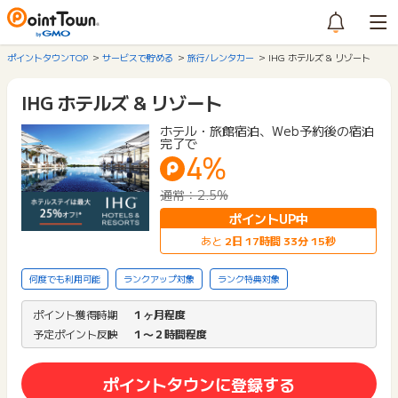
ポイントタウンTOP
サービスで貯める
旅行/レンタカー
IHG ホテルズ & リゾート
IHG ホテルズ & リゾート
ホテル・旅館宿泊、Web予約後の宿泊
完了で
4%
通常：2.5%
ポイントUP中
あと
2
日
17
時間
33
分
15
秒
何度でも利用可能
ランクアップ対象
ランク特典対象
ポイント獲得時期
１ヶ月程度
予定ポイント反映
１〜２時間程度
ポイントタウンに登録する