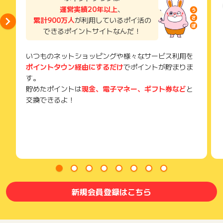
獲得待ち・獲得失敗の状態でお問い合わせされる際に、該当の
運営実績20年以上
、
メールを送っていただく場合がございます。
累計900万人
が利用しているポイ活の
そのため、紛失・破棄された場合は対応いたしかねますので、
できるポイントサイトなんだ！
ご注意ください。
(※) SafariやChromeなどwebサイトを表示するアプリのこと
いつものネットショッピングや様々なサービス利用を
ポイントタウン経由にするだけ
でポイントが貯まりま
す。
貯めたポイントは
現金、電子マネー、ギフト券など
と
交換できるよ！
新規会員登録はこちら