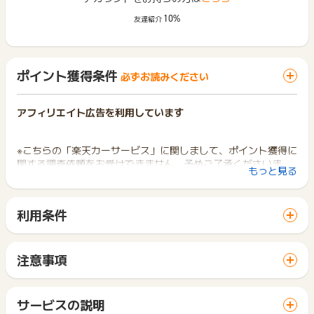
10%
友達紹介
ポイント獲得条件
必ずお読みください
アフィリエイト広告を利用しています
※こちらの「楽天カーサービス」に関しまして、ポイント獲得に
関する調査依頼をお受けできません。予めご了承くださいま
もっと見る
せ。
楽天洗車・コーティングサイトから予約して洗車もしくはコー
利用条件
ティングを実施完了した場合、ポイント獲得対象となります。
「 申込をしてポイントGET 」ボタンから広告主サイトを訪問
重複、悪戯、不正、ポイント獲得条件に達していない、キャン
し、ご利用ください。
セルの場合は対象外となります。
サイトに移動してからお申し込みやお買い物が完了するまでの
注意事項
間に、同じブラウザ（※）で他のサイトに移動した場合はポイン
ポイントの獲得の対象となるのは、税抜き・送料抜き価格とな
ト獲得ができません。
ります。
「 申込をしてポイントGET 」ボタンを押した時とサービス・
※ポイントに関するお問い合わせは、
ポイントタウンサポート
ま
一部のサービスにつきましては、1商品につき10円単位の金額
サービスの説明
お買い物利用時で、デバイス・ブラウザが異なる場合はポイン
でお問い合わせください。
は切り捨てとなります。