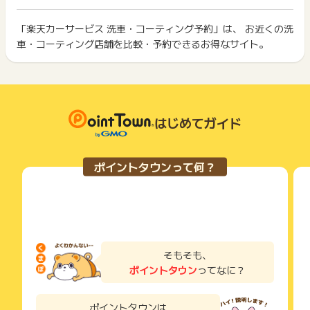
ト獲得ができません。
ポイントについて、広告主に直接お問い合わせをした場合、ポ
ポイント獲得が1ポイント未満のものは切り捨てとなり、ポイ
イント獲得対象外となる場合がございます。
ント履歴には記載されません。
「楽天カーサービス 洗車・コーティング予約」は、 お近くの洗
2回以上同じお買い物・サービスをご利用される場合は、毎回
原則として広告主側のポイント等を利用して支払われた金額分
車・コーティング店舗を比較・予約できるお得なサイト。
ポイントタウンに戻り、「 申込をしてポイントGET 」ボタン
※ポイントに関するお問い合わせは、
ポイントタウンのサポート
につきましては、ポイントタウンのポイント獲得の対象には含
もっと見る
を押してからご利用ください。
までお問い合わせください。ポイントについて、広告主に直接
まれません。
お問い合わせをした場合、ポイント獲得対象外となる場合がご
広告主が運営しているサービスの都合もしくは会員様の都合で
下記の事項に該当する場合、広告主側で対象外とみなし、「獲
ざいます。
商品の交換や一部でもキャンセルされた場合、ポイントが無効
得無効」となる可能性があります。
になる可能性もございます。
・同一端末や同一世帯で、繰り返し利用不可のサービス・お買
各サービス・お買い物の獲得ポイントや獲得条件、キャンペー
はじめてガイド
い物を複数回ご利用された場合
ン期間が予告なしに変更される場合がございますが、ご利用さ
・他のポイントサイトや比較サイト、検索サイトなどを経由し
れた時点の条件が適用されます。
て一度でも同サービス・お買い物を利用されたことがある場合
条件を達成しているかどうかは各広告主ではなく、代理店が行
ご利用前には、Cookieの削除をおこなっていただくことを推奨
ポイントタウンって何？
っているため、広告主はポイントに関する詳細を把握しており
します。
ません。
そのため、ポイントタウンのポイントに関するお問い合わせを
サービス・お買い物利用時にお電話など2つ以上の申し込み方
広告主様に直接行わないようお願いいたします。
法がある場合、必ずサイト上のWEBフォームからお申し込みく
掲載中のプログラムの掲載終了日はあくまで予定となってお
ださい。
り、急遽終了となる場合がございます。
各サービス・お買い物に掲載されている獲得条件を必ずよくお
広告に遷移しない場合は掲載が終了となっておりポイントが獲
読みください。
そもそも、
得できませんので、ご注意くださいませ。
ポイントタウン
ってなに？
お申し込みやお買い物後、利用したサイトから送られる購入完
了などのメールは、ポイント獲得するまで必ず保管してくださ
い。
ポイントタウンは