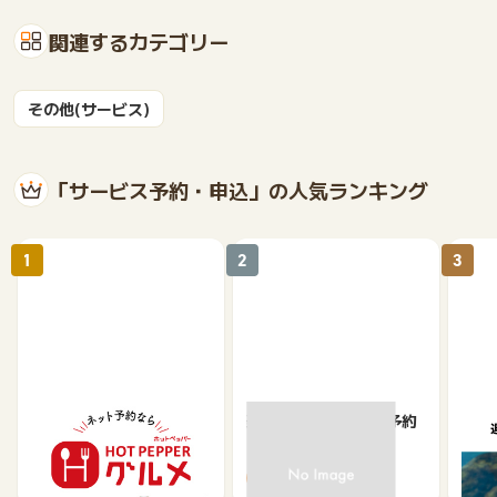
関連するカテゴリー
その他(サービス)
「サービス予約・申込」の人気ランキング
1
2
3
【ホットペッパーグル
楽天ぐるなびネット予約
遊び
メ】レストラン予約
ット
ュー
85
80