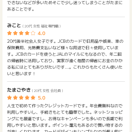
できないなどが多いためそこで少し迷ってしまうことがたまに
※キャンペーン期間：2026年4月1日（水）～ ※終了時期は未
あることです。
定
みこと
【4】対象加盟店の利用でポイント10%還元（最大8,000ポイ
( 20代 女性 福祉専門職 )
ント）
期間中に対象加盟店の利用でポイント10%還元（最大8,000ポ
20代後半社会人女子です。JCBのカードで日用品や娯楽、車の
イント）
保険費用、光熱費支払いなど様々な用途で日々使用していま
※キャンペーン期間：2026年4月1日（水）～ ※終了時期は未
す。JCBのカードを使うとJALのマイルにもなるので、年二回
定
の帰省時に活用しており、実家が遠く毎度の帰省にお金のかか
る私にはとてもありがたいです…。これからもたくさん使いた
【5】マネックス証券のクレカ積立利用で5%キャッシュバック
いと思います！
キャンペーン
期間中に対象カードで5万円（税込）以上のショッピング利用&
たまごやき
MyJCBアプリログイン&オリジナルシリーズで積立設定で、積
( 20代 女性 会社員 )
立金額に対して5%キャッシュバック（最大5,000円）
※キャンペーン期間：2026年4月1日（水）～2026年6月30日
人生で初めて作ったクレジットカードです。年会費無料なので
（火）
利用しやすいし、手続きもとても簡単でした。ネットショッピ
ングにも最適ですし、お得なキャンペーンも多いので長期で利
用しやすいと思います。ポイント還元もあるので買い物するの
が楽しくなります。カードデザインもシンプルなのが個人的に