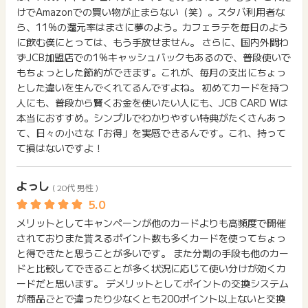
まで、必ず同じブラウザをご利用ください。
ご利用から半年以上経過している場合、ポイントに関する調査
■「WEB入会限定」のカード
了などのメールは、ポイント獲得するまで必ず保管してくださ
けでAmazonでの買い物が止まらない（笑）。スタバ利用者な
を承ることができません。
い。
本ページからすぐにお申し込みになれます！！ ※お申し込みは3
ら、11%の還元率はまさに夢のよう。カフェラテを毎日のよう
ご利用日から6ヶ月以上経過している場合、ポイントに関する
あらかじめご了承ください。
獲得待ち・獲得失敗の状態でお問い合わせされる際に、該当の
9歳までとなります。
調査を承ることができません。
に飲む僕にとっては、もう手放せません。 さらに、国内外問わ
メールを送っていただく場合がございます。
あらかじめご了承ください。
ずJCB加盟店での1%キャッシュバックもあるので、普段使いで
そのため、紛失・破棄された場合は対応いたしかねますので、
★キャンペーン詳細★
ご注意ください。
もちょっとした節約ができます。これが、毎月の支出にちょっ
【1】スマホ決済利用で20％還元キャンペーン
とした違いを生んでくれてるんですよね。 初めてカードを持つ
※ポイントに関するお問い合わせは、
ポイントタウンのサポート
(※) SafariやChromeなどwebサイトを表示するアプリのこと
期間中に対象の利用に対して20%還元（最大12,000円）
人にも、普段から賢くお金を使いたい人にも、JCB CARD Wは
までお問い合わせください。ポイントについて、広告主に直接
※キャンペーン期間：2026年4月1日（水）～ ※終了時期は未
本当におすすめ。シンプルでわかりやすい特典がたくさんあっ
お問い合わせをした場合、ポイント獲得対象外となる場合がご
定
ざいます。
て、日々の小さな「お得」を実感できるんです。これ、持って
て損はないですよ！
【2】家族追加キャンペーン
期間中に家族追加&キャンペーン参加登録&1回以上利用で最大
よっし
4,000円キャッシュバック
( 20代 男性 )
※キャンペーン期間：2026年4月1日（水）～ ※終了時期は未
定
メリットとしてキャンペーンが他のカードよりも高頻度で開催
されておりまた貰えるポイント数も多くカードを使ってちょっ
【3】会員紹介キャンペーン
と得できたと思うことが多いです。 また分割の手段も他のカー
期間中に既会員がカードを紹介し、専用URLから対象カードに
ドと比較してできることが多く状況に応じて使い分けが効くカ
入会
ードだと思います。 デメリットとしてポイントの交換システム
紹介者・被紹介者にそれぞれ1人につき1,000円プレゼント
が商品ごとで違ったり少なくとも200ポイント以上ないと交換
※券種グレードによって紹介者数の上限や金額が変動