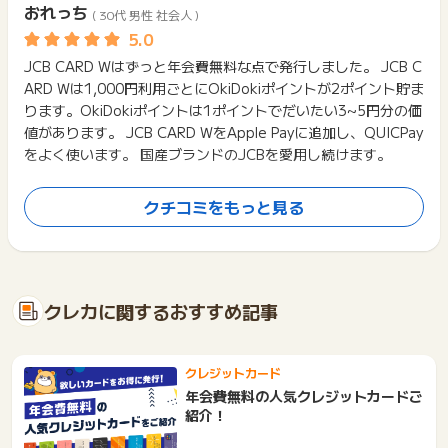
おれっち
( 30代 男性 社会人 )
JCB CARD Wはずっと年会費無料な点で発行しました。 JCB C
ARD Wは1,000円利用ごとにOkiDokiポイントが2ポイント貯ま
ります。OkiDokiポイントは1ポイントでだいたい3~5円分の価
値があります。 JCB CARD WをApple Payに追加し、QUICPay
をよく使います。 国産ブランドのJCBを愛用し続けます。
クチコミをもっと見る
口コミに記載のあるポイント数は投稿当時のものであるため、現在のポイ
ント数と違う場合がございます。
クレカに関するおすすめ記事
クレジットカード
年会費無料の人気クレジットカードご
紹介！