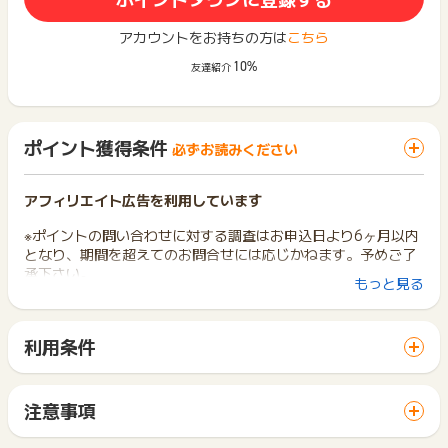
アカウントをお持ちの方は
こちら
10%
友達紹介
ポイント獲得条件
必ずお読みください
アフィリエイト広告を利用しています
※ポイントの問い合わせに対する調査はお申込日より6ヶ月以内
となり、期間を超えてのお問合せには応じかねます。予めご了
承下さい。
もっと見る
【獲得条件】
申込から3ヶ月以内の新規カード発行
利用条件
※JCBカード W
「 カード発行でポイントGET 」ボタンから広告主サイトを訪
JCBカード W Plus L
問し、ご利用ください。
どちらも獲得対象です。
サイトに移動してからお申し込みやお買い物が完了するまでの
注意事項
間に、同じブラウザ（※）で他のサイトに移動した場合はポイン
【獲得対象外】
ポイントの獲得の対象となるのは、税抜き・送料抜き価格とな
ト獲得ができません。
・同一ユーザーの二回目以降の申込はポイント対象外です。