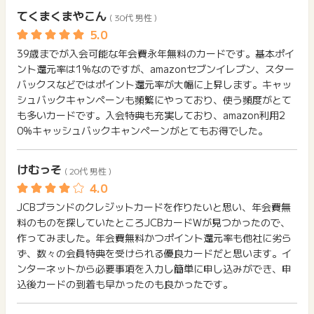
てくまくまやこん
( 30代 男性 )
39歳までが入会可能な年会費永年無料のカードです。基本ポイ
ント還元率は1%なのですが、amazonセブンイレブン、スター
バックスなどではポイント還元率が大幅に上昇します。キャッ
シュバックキャンペーンも頻繁にやっており、使う頻度がとて
も多いカードです。入会特典も充実しており、amazon利用2
0%キャッシュバックキャンペーンがとてもお得でした。
けむっそ
( 20代 男性 )
JCBブランドのクレジットカードを作りたいと思い、年会費無
料のものを探していたところJCBカードWが見つかったので、
作ってみました。年会費無料かつポイント還元率も他社に劣ら
ず、数々の会員特典を受けられる優良カードだと思います。イ
ンターネットから必要事項を入力し簡単に申し込みができ、申
込後カードの到着も早かったのも良かったです。