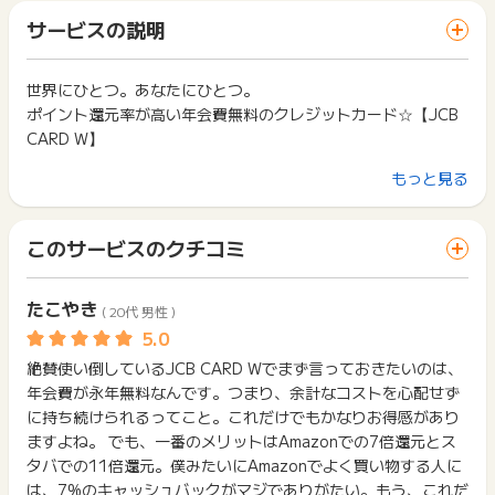
ります。
「 カード発行でポイントGET 」ボタンを押した時とサービ
・既に「JCB ORIGINAL SERIES」を保有しているユーザーに
一部のサービスにつきましては、1商品につき10円単位の金額
サービスの説明
ス・お買い物利用時で、デバイス・ブラウザが異なる場合はポ
ついては切り替えになる為、対象外
は切り捨てとなります。
イント獲得ができません。
ポイント獲得が1ポイント未満のものは切り捨てとなり、ポイ
※JCB ORIGINAL SERIESは以下券種を指します。
ント履歴には記載されません。
世界にひとつ。あなたにひとつ。
2回以上同じお買い物・サービスをご利用される場合は、毎回
・JCB一般カード
原則として広告主側のポイント等を利用して支払われた金額分
ポイント還元率が高い年会費無料のクレジットカード☆【JCB
ポイントタウンに戻り、「 カード発行でポイントGET 」ボタ
・JCBゴールド
につきましては、ポイントタウンのポイント獲得の対象には含
ンを押してからご利用ください。
CARD W】
・JCBプラチナ
まれません。
・JCBカード W
広告主が運営しているサービスの都合もしくは会員様の都合で
下記の事項に該当する場合、広告主側で対象外とみなし、「獲
もっと見る
・JCBカード W plus L
■高いポイント還元率
商品の交換や一部でもキャンセルされた場合、ポイントが無効
得無効」となる可能性があります。
・JCBカード S
になる可能性もございます。
国内・海外どこでご利用になってもポイント2倍！
・同一端末や同一世帯で、繰り返し利用不可のサービス・お買
・JCB CARD EXTAGE
各サービス・お買い物の獲得ポイントや獲得条件、キャンペー
い物を複数回ご利用された場合
このサービスのクチコミ
・JCBカード/プラスANAマイレージクラブ
ン期間が予告なしに変更される場合がございますが、ご利用さ
・他のポイントサイトや比較サイト、検索サイトなどを経由し
■年会費はずっと無料！
れた時点の条件が適用されます。
て一度でも同サービス・お買い物を利用されたことがある場合
年会費を気にせず、おトクにお買い物をお楽しみになれます。
・申し込み不備・虚偽・悪戯・重複・受け取り拒否
条件を達成しているかどうかは各広告主ではなく、代理店が行
ご利用前には、Cookieの削除をおこなっていただくことを推奨
たこやき
（お申し込み対象は39歳まで）
・17歳以下、又は40歳以上の方（※高校生を除く18歳以上ので
( 20代 男性 )
っているため、広告主はポイントに関する詳細を把握しており
します。
学生はOK）
ません。
・本人確認方法として、インターネットでお支払い口座設定
■明細の確認はWEBから
そのため、ポイントタウンのポイントに関するお問い合わせを
サービス・お買い物利用時にお電話など2つ以上の申し込み方
絶賛使い倒しているJCB CARD Wでまず言っておきたいのは、
（オンライン口座設定）が出来ない方
広告主様に直接行わないようお願いいたします。
ご入会と同時に、会員専用WEBサービス「MyJCB（マイジェー
法がある場合、必ずサイト上のWEBフォームからお申し込みく
年会費が永年無料なんです。つまり、余計なコストを心配せず
掲載中のプログラムの掲載終了日はあくまで予定となってお
ださい。
シービー）」と「MyJチェック」に
※サイトに移動してから、お申し込みやお買い物が完了するまで
に持ち続けられるってこと。これだけでもかなりお得感があり
り、急遽終了となる場合がございます。
各サービス・お買い物に掲載されている獲得条件を必ずよくお
自動登録されます。郵送の「カードご利用代金明細書」は発行
の間に他のサイトに移動した場合には、ポイント獲得できませ
ますよね。 でも、一番のメリットはAmazonでの7倍還元とス
広告に遷移しない場合は掲載が終了となっておりポイントが獲
読みください。
されませんので、MyJCBでご確認ください。
ん。
得できませんので、ご注意くださいませ。
タバでの11倍還元。僕みたいにAmazonでよく買い物する人に
クライアントページに訪問してから、お買い物/申込が完了する
お申し込みやお買い物後、利用したサイトから送られる購入完
は、7%のキャッシュバックがマジでありがたい。もう、これだ