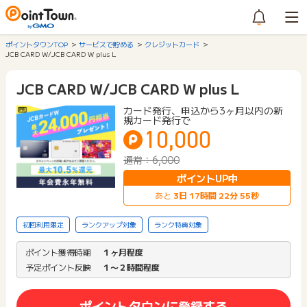
ポイントタウンTOP
サービスで貯める
クレジットカード
JCB CARD W/JCB CARD W plus L
JCB CARD W/JCB CARD W plus L
カード発行、申込から3ヶ月以内の新
規カード発行で
10,000
通常：6,000
ポイントUP中
あと
3
日
17
時間
22
分
55
秒
初回利用限定
ランクアップ対象
ランク特典対象
ポイント獲得時期
１ヶ月程度
予定ポイント反映
１〜２時間程度
ポイントタウンに登録する