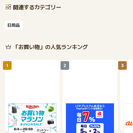
関連するカテゴリー
日用品
「お買い物」の人気ランキング
1
2
3
楽天市場
Yahoo!ショッピング
au 
（旧：
1%
1%