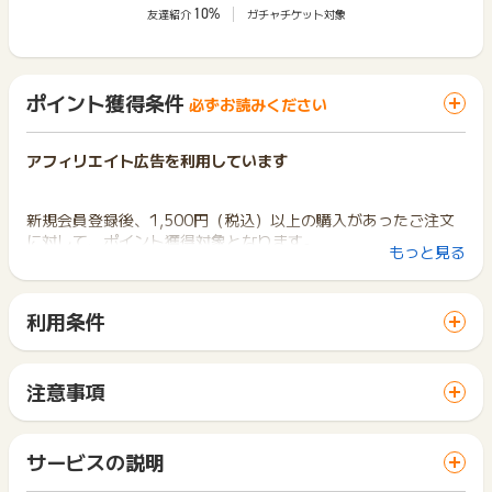
10%
友達紹介
ガチャチケット対象
ポイント獲得条件
必ずお読みください
アフィリエイト広告を利用しています
新規会員登録後、1,500円（税込）以上の購入があったご注文
に対して、ポイント獲得対象となります。
もっと見る
※重複、虚偽、いたずら等の購入、未入金、返品、キャンセルは
ポイント獲得対象外となります。
利用条件
「 ショッピングでポイントGET 」ボタンから広告主サイトを
※ポイントに関するお問い合わせは、
ポイントタウンサポート
ま
訪問し、ご利用ください。
でお問い合わせください。
サイトに移動してからお申し込みやお買い物が完了するまでの
ポイントについて、広告主に直接お問い合わせをした場合、ポ
注意事項
間に、同じブラウザ（※）で他のサイトに移動した場合はポイン
イント獲得対象外となる場合がございます。
ポイントの獲得の対象となるのは、税抜き・送料抜き価格とな
ト獲得ができません。
ります。
「 ショッピングでポイントGET 」ボタンを押した時とサービ
※お申込み日から半年以上経過している場合、ポイントに関する
一部のサービスにつきましては、1商品につき10円単位の金額
サービスの説明
ス・お買い物利用時で、デバイス・ブラウザが異なる場合はポ
お問合せを承ることができません。あらかじめご了承くださ
は切り捨てとなります。
イント獲得ができません。
い。