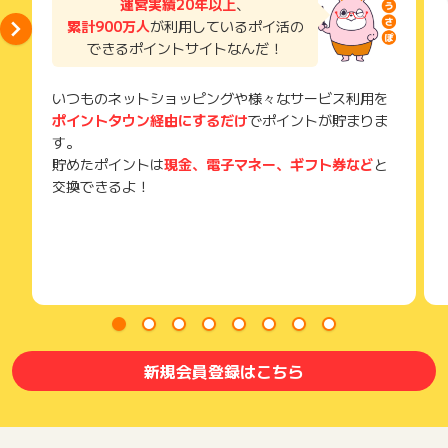
運営実績20年以上
、
メールを送っていただく場合がございます。
累計900万人
が利用しているポイ活の
そのため、紛失・破棄された場合は対応いたしかねますので、
できるポイントサイトなんだ！
ご注意ください。
(※) SafariやChromeなどwebサイトを表示するアプリのこと
いつものネットショッピングや様々なサービス利用を
ポイントタウン経由にするだけ
でポイントが貯まりま
す。
貯めたポイントは
現金、電子マネー、ギフト券など
と
交換できるよ！
新規会員登録はこちら