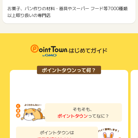
ポイント獲得が1ポイント未満のものは切り捨てとなり、ポイ
ント履歴には記載されません。
お菓子、パン作りの材料・器具やスーパー フード等7000種類
2回以上同じお買い物・サービスをご利用される場合は、毎回
※ポイントに関するお問い合わせは、
ポイントタウンのサポート
原則として広告主側のポイント等を利用して支払われた金額分
以上取り扱いの専門店
ポイントタウンに戻り、「 ショッピングでポイントGET 」ボ
までお問い合わせください。ポイントについて、広告主に直接
につきましては、ポイントタウンのポイント獲得の対象には含
もっと見る
タンを押してからご利用ください。
お問い合わせをした場合、ポイント獲得対象外となる場合がご
まれません。
ざいます。
広告主が運営しているサービスの都合もしくは会員様の都合で
下記の事項に該当する場合、広告主側で対象外とみなし、「獲
商品の交換や一部でもキャンセルされた場合、ポイントが無効
得無効」となる可能性があります。
になる可能性もございます。
・同一端末や同一世帯で、繰り返し利用不可のサービス・お買
各サービス・お買い物の獲得ポイントや獲得条件、キャンペー
はじめてガイド
い物を複数回ご利用された場合
ン期間が予告なしに変更される場合がございますが、ご利用さ
・他のポイントサイトや比較サイト、検索サイトなどを経由し
れた時点の条件が適用されます。
て一度でも同サービス・お買い物を利用されたことがある場合
条件を達成しているかどうかは各広告主ではなく、代理店が行
ご利用前には、Cookieの削除をおこなっていただくことを推奨
ポイントタウンって何？
っているため、広告主はポイントに関する詳細を把握しており
します。
ません。
そのため、ポイントタウンのポイントに関するお問い合わせを
サービス・お買い物利用時にお電話など2つ以上の申し込み方
広告主様に直接行わないようお願いいたします。
法がある場合、必ずサイト上のWEBフォームからお申し込みく
掲載中のプログラムの掲載終了日はあくまで予定となってお
ださい。
り、急遽終了となる場合がございます。
各サービス・お買い物に掲載されている獲得条件を必ずよくお
広告に遷移しない場合は掲載が終了となっておりポイントが獲
読みください。
そもそも、
得できませんので、ご注意くださいませ。
ポイントタウン
ってなに？
お申し込みやお買い物後、利用したサイトから送られる購入完
了などのメールは、ポイント獲得するまで必ず保管してくださ
い。
ポイントタウンは
獲得待ち・獲得失敗の状態でお問い合わせされる際に、該当の