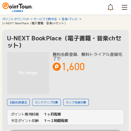
ポイントタウンTOP
サービスで貯める
音楽/テレビ
U-NEXT BookPlace（電子書籍・音楽chセット）
U-NEXT BookPlace（電子書籍・音楽chセ
ット）
無料会員登録、無料トライアル登録完
了で
1,600
初回利用限定
ランクアップ対象
ランク特典対象
ポイント獲得時期
１ヶ月程度
予定ポイント反映
１〜２時間程度