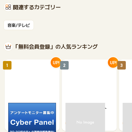
関連するカテゴリー
音楽/テレビ
「無料会員登録」の人気ランキング
UP!
UP!
1
2
3
サイバーパネル
京急プレミアポイント
【無
（新規会員登録）
（キ
750
650
500
370