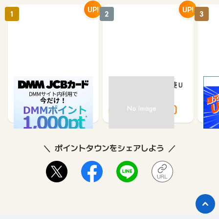
UP!
UP!
1
2
3
DMM JCBカード（発
【過去最高還元】三菱Ｕ
※合
券）
ＦＪカード
※【S
シブ
5,500
12,000
3,000
8,000
8
ポイントタウンをシェアしよう