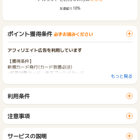
10%
友達紹介
ポイント獲得条件
必ずお読みください
アフィリエイト広告を利用しています
【獲得条件】
新規カード発行(カード到着必須)
※成果対象カード：楽天ゴールドカード
もっと見る
※初めてお申込み後、カード発行が確認できた方のみ対象
(※既に家族カードをお持ちの場合でも、ご本人名義の本カー
ド発行が初めてであれば対象)
利用条件
※広告クリックから24時間以内のお申込み
「 カード発行でポイントGET 」ボタンから広告主サイトを訪
※本サイトに表示されているリンクからのお申込み
問し、ご利用ください。
サイトに移動してからお申し込みやお買い物が完了するまでの
【獲得対象外】
注意事項
間に、同じブラウザ（※）で他のサイトに移動した場合はポイン
・不備・不正・虚偽・重複（IP/住所）・いたずら・キャンセル
ポイントの獲得の対象となるのは、税抜き・送料抜き価格とな
ト獲得ができません。
等に該当すると広告主が判断した場合
ります。
「 カード発行でポイントGET 」ボタンを押した時とサービ
・楽天カード、楽天PINKカード、楽天プレミアムカード、楽天
一部のサービスにつきましては、1商品につき10円単位の金額
サービスの説明
ス・お買い物利用時で、デバイス・ブラウザが異なる場合はポ
ブラックカード、楽天ビジネスカード、楽天銀行カード、楽天
は切り捨てとなります。