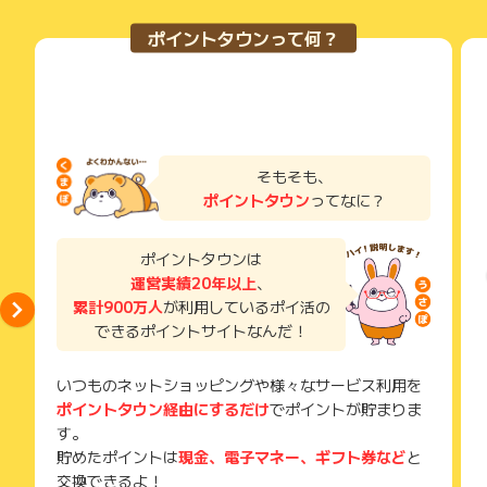
・本サイトを退会後に楽天カード発行が確認された場合
獲得待ち・獲得失敗の状態でお問い合わせされる際に、該当の
メールを送っていただく場合がございます。
ポイントタウンって何？
【その他注意事項】
そのため、紛失・破棄された場合は対応いたしかねますので、
・ポイント付与について、直接スポンサーサイトへお問合せす
ご注意ください。
る事を固く禁じます。必ずご利用サイトへお願いいたします。
直接スポンサーサイトへ問合せた場合、いかなる理由があろ
(※) SafariやChromeなどwebサイトを表示するアプリのこと
うとポイント付与対象外と致します。
・お問い合わせ時にカード申込受付IDと申込み日時が必要とな
ります。
そもそも、
申込完了画面に表示されるカード申込受付IDを必ず控えるよう
ポイントタウン
ってなに？
お願い致します。
・お申込みから半年以上経過してからのお問い合わせに関して
は、お受けできませんのでお早めにご確認をお願い致します。
ポイントタウンは
運営実績20年以上
、
累計900万人
が利用しているポイ活の
クレカ クレジットカード
できるポイントサイトなんだ！
※ポイントに関するお問い合わせは、
ポイントタウンのサポート
までお問い合わせください。ポイントについて、広告主に直接
いつものネットショッピングや様々なサービス利用を
お問い合わせをした場合、ポイント獲得対象外となる場合がご
ポイントタウン経由にするだけ
でポイントが貯まりま
ざいます。
す。
貯めたポイントは
現金、電子マネー、ギフト券など
と
交換できるよ！