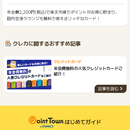
イント獲得ができません。
ANAマイレージクラブカード、楽天カードアカデミー、アルペ
ポイント獲得が1ポイント未満のものは切り捨てとなり、ポイ
ングループ楽天カード、楽天カードみちのく銀行デザイン、楽
ント履歴には記載されません。
年会費2,200円(税込)で楽天市場でポイントがお得に貯まり、
2回以上同じお買い物・サービスをご利用される場合は、毎回
天カードゆうちょ銀行デザイン、楽天カード西友デザイン等の
原則として広告主側のポイント等を利用して支払われた金額分
国内空港ラウンジも無料で使えるリッチなカード！
ポイントタウンに戻り、「 カード発行でポイントGET 」ボタ
成果対象外カードのお申込み
につきましては、ポイントタウンのポイント獲得の対象には含
もっと見る
ンを押してからご利用ください。
・発行キャンセルなど発行に至らなかった場合
まれません。
・他ページへの移動やバナー等をクリックした場合
広告主が運営しているサービスの都合もしくは会員様の都合で
下記の事項に該当する場合、広告主側で対象外とみなし、「獲
・楽天カード株式会社が個別に実施している本サイト以外でご
商品の交換や一部でもキャンセルされた場合、ポイントが無効
得無効」となる可能性があります。
案内しているキャンペーンからのお申込み
クレカに関するおすすめ記事
になる可能性もございます。
・同一端末や同一世帯で、繰り返し利用不可のサービス・お買
・お申込みから90日経過しても発行に至らなかった場合
各サービス・お買い物の獲得ポイントや獲得条件、キャンペー
い物を複数回ご利用された場合
・カード受け取りをされなかった場合
ン期間が予告なしに変更される場合がございますが、ご利用さ
・他のポイントサイトや比較サイト、検索サイトなどを経由し
・過去に楽天カードのお申込み履歴がある場合
れた時点の条件が適用されます。
クレジットカード
て一度でも同サービス・お買い物を利用されたことがある場合
(※1.楽天カード、楽天PINKカード、楽天ゴールドカード、楽天
条件を達成しているかどうかは各広告主ではなく、代理店が行
ご利用前には、Cookieの削除をおこなっていただくことを推奨
年会費無料の人気クレジットカードご
プレミアムカード、楽天ビジネスカード、楽天銀行カード、楽
っているため、広告主はポイントに関する詳細を把握しており
します。
紹介！
天ANAマイレージクラブカード、楽天カード アカデミー、アル
ません。
ペングループ楽天カード等、楽天カード株式会社会社の発行す
そのため、ポイントタウンのポイントに関するお問い合わせを
サービス・お買い物利用時にお電話など2つ以上の申し込み方
るカードのお申込み履歴がある場合は対象外)
広告主様に直接行わないようお願いいたします。
記事を読む
法がある場合、必ずサイト上のWEBフォームからお申し込みく
(※2.楽天会員に再登録された場合でも、同一人物と判断された
掲載中のプログラムの掲載終了日はあくまで予定となってお
ださい。
場合は対象外)
り、急遽終了となる場合がございます。
各サービス・お買い物に掲載されている獲得条件を必ずよくお
・楽天カード入会後、90日以内に楽天カード会員を退会された
広告に遷移しない場合は掲載が終了となっておりポイントが獲
読みください。
場合
得できませんので、ご注意くださいませ。
・楽天カード入会後、90日以内にカード切り替えをされた場合
お申し込みやお買い物後、利用したサイトから送られる購入完
・広告クリックから獲得に至るまで、同一ブラウザ内で遷移さ
はじめてガイド
了などのメールは、ポイント獲得するまで必ず保管してくださ
れていない場合
い。