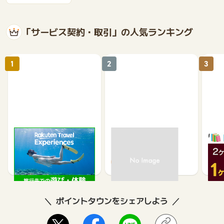
「サービス契約・取引」の人気ランキング
1
2
3
楽天トラベル観光体験
高速バスドットコム
いつ
2.5%
1.3%
ポイントタウンをシェアしよう