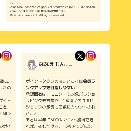
ん。
Amazon、Amazon.co.jpおよびAmazon.co.jpのロゴはAmazon.
com, inc.またはその関連会社の商標です。
© 2026 iTunes K.K. All rights reserved.
ななえもん
さん
婦に。
ポイントタウンの凄いところは
会員ラ
けたの
ンクアップを目指しやすい！
承認回数は、モニターも対象だしショ
サイト
ッピングも対象で、1番凄いのは同じ
こと
ショップの承認も回数にカウントされ
と知っ
ること！
あとは半年に5000ポイント獲得でき
のポイ
れば、それだけで、15%アップにな