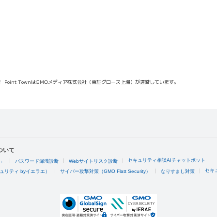
報
Point TownはGMOメディア株式会社（東証グロース上場）が運営しています。
ついて
セキュリティ相談AIチャットボット
4」
パスワード漏洩診断
Webサイトリスク診断
セキ
ュリティ byイエラエ）
サイバー攻撃対策（GMO Flatt Security）
なりすまし対策