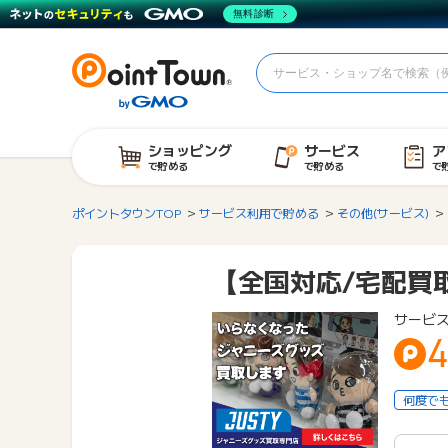
無料診断
ショッピング
サービス
ア
で貯める
で貯める
で
ポイントタウンTOP
サービス利用で貯める
その他(サービス)
【全国対応/宅配買
サービス
4
何度で