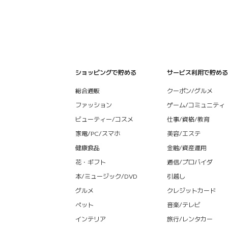
ショッピングで貯める
サービス利用で貯める
総合通販
クーポン/グルメ
ファッション
ゲーム/コミュニティ
ビューティー/コスメ
仕事/資格/教育
家電/PC/スマホ
美容/エステ
健康食品
金融/資産運用
花・ギフト
通信/プロバイダ
本/ミュージック/DVD
引越し
グルメ
クレジットカード
ペット
音楽/テレビ
インテリア
旅行/レンタカー