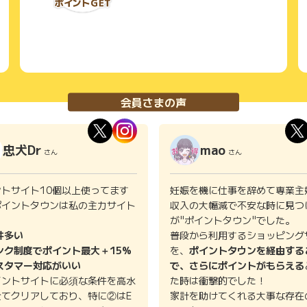
会員さまの声
忠犬Dr
mao
さん
さん
ントサイト10個以上使ってます
妊娠を機に仕事を辞めて専業主
ポイントタウンは私の主力サイト
収入の大幅減で不安な時に見つ
。
が"ポイントタウン"でした。
件多い
普段から利用するショッピング
ンク制度でポイント最大＋15%
を、
ポイントタウンを経由する
スタマー対応がいい
で、さらにポイントがもらえる
イントサイトに必須な条件を高水
た時は衝撃的でした！
全てクリアしており、特に②はE
家計を助けてくれる大事な存在