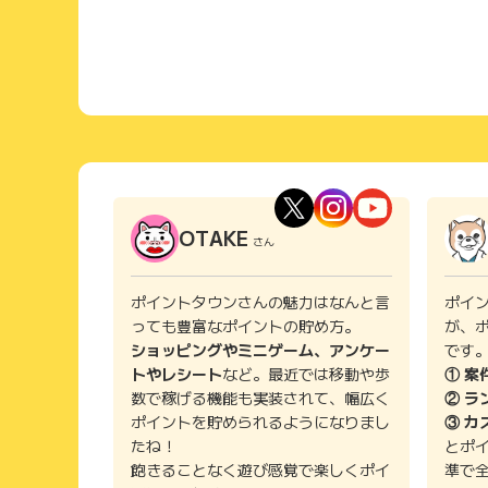
OTAKE
さん
ポイントタウンさんの魅力はなんと言
ポイ
っても豊富なポイントの貯め方。
が、
ショッピングやミニゲーム、アンケー
です
トやレシート
など。最近では移動や歩
① 案
数で稼げる機能も実装されて、幅広く
② ラ
ポイントを貯められるようになりまし
③ カ
たね！
とポ
飽きることなく遊び感覚で楽しくポイ
準で