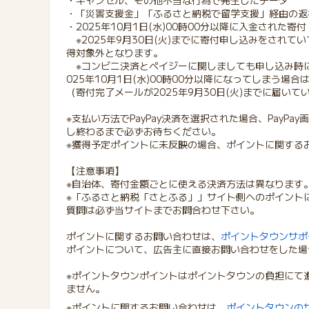
・キャンセル、その他不当な行為で発生したデータ
・「災害支援金」「ふるさと納税で留学支援」経由の返
・2025年10月1日(水)00時00分以降に入金された寄付
※2025年9月30日(火)までに寄付申し込みをされていて
得対象外となります。
※コンビニ決済とペイジーに関しましても申し込み時に
025年10月1日(水)00時00分以降になってしまう場
（寄付完了メールが2025年9月30日(火)までに届い
※支払い方法でPayPay決済を選択された場合、PayP
し終わるまで必ずお待ちください。
※獲得予定ポイントに未反映の場合、ポイントに関する
【注意事項】
※自治体、寄付金額ごとに使える決済方法は異なります
※「ふるさと納税「さとふる」」サイト側へのポイント
質問は必ず当サイトまでお問合わせ下さい。
ポイントに関するお問い合わせは、
ポイントタウンサポ
ポイントについて、広告主に直接お問い合わせをした場
※ポイントタウンポイントはポイントタウンの負担にて
ません。
※ポイントに関するお問い合わせは、
ポイントタウンの