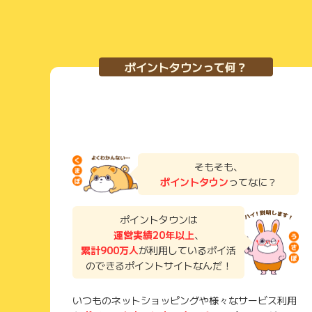
TODDY
( 50代 男性 医療関係)
ポイントタウンって何？
検索しやすく、目的の返礼品を見付けやすいです。 登
品の種類も多いです。 Yahoo!ショッピングなど、他
ば、ポイントも貯まりやすいと思います。 ポイントタ
ます。 また、さとふるアプリをダウンロードする必要
イントが上がります。 時々、メガさとふるの日があり、
どれくらい寄附したか分かるので、確定申告の時には便
そもそも、
aurinko
ポイントタウン
ってなに？
( 40代 女性 会社員)
ポイントタウンは
一時やらなかった年もありますがふるさと納税は何度か行
運営実績20年以上
、
馴染みなので信頼できたので利用しました。 使ってみ
累計900万人
が利用しているポイ活
の他地域からも選べますが 金額からも選べる項目があ
のできるポイントサイトなんだ！
そうだったので〇〇円とあったらすぐ選べたかも。 種
円とあればそこからどれでも選べるものの安い～からス
とは言え返礼品のレビューもあり１つ１つは見て分かり
いつものネットショッピングや様々なサービス利用