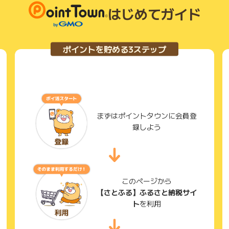
はじめてガイド
ポイントを貯める3ステップ
録されている自治体の数も多いと思いますので、その分返礼
の様々なサイトとも連携しています。 継続して使っていれ
ウンと連携しており、ポイントタウンからもさとふるに行け
はありますが、さとふるの日と言う、3と8の付く日にはポ
ポイントがさらに上がります。 更に、1年でどの自治体に
利です。
まずはポイントタウンに会員登
録しよう
い。 いずれも「さとふる」を利用してます。 CMでもお
ての感想ですが 返礼品の種類を選ぶところ、お勧めなどそ
このページから
れば良いなと思いました。 いくつか選び残り、少額で出来
【さとふる】ふるさと納税サイ
類から選択し一番安い～から順番に見て選びました。 〇〇
ト
を利用
クロールして いくつものページを見ていくの疲れました。
やすかったです。