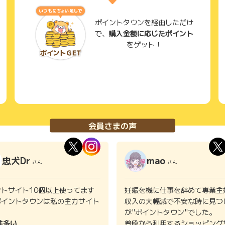
ポイントタウンを経由しただけ
で、
購入金額に応じたポイント
より、ステータスに応じたPaypayﾎﾟｲﾝﾄの還元（5～
をゲット！
により 数パーセントキャッシュバックがあったりする等お得
択肢がとても多く、何より良い。 また、寄付から返礼品受
ルの際の対応もとても良く、ほとんどさとふる以外でのふ
会員さまの声
に入りです。 ホームページのサイトも見やすくて返礼品の
 ホームページのマイページでは、年間の納税額も勝手に集
忠犬Dr
mao
さん
さん
ため便利ですね。 また口コミも沢山投稿されていて、商品
たくない人は口コミを参考にするといいでしょう。 ユーザ
の負担が少ないので私はサービス一本。とてもオススメで
ントサイト10個以上使ってます
妊娠を機に仕事を辞めて専業主
ポイントタウンは私の主力サイト
収入の大幅減で不安な時に見つ
。
が"ポイントタウン"でした。
件多い
普段から利用するショッピング