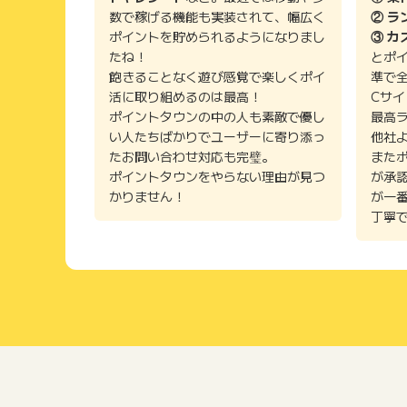
a.
( 20代 女性 会社員)
数で稼げる機能も実装されて、幅広く
② ラ
ポイントを貯められるようになりまし
③ カ
全体的な品ぞろえがよく、いつも間違いなくあたり商品
たね！
とポ
ります！ リピートしたくなるサイトです。 サイト自
飽きることなく遊び感覚で楽しくポイ
準で
るので、年収が低くても計算できるのはありがたいです
活に取り組めるのは最高！
Cサ
こと後多いため。) HPもとても見やすくなっているの
ポイントタウンの中の人も素敵で優し
最高
い人たちばかりでユーザーに寄り添っ
他社
たお問い合わせ対応も完璧。
また
いくら
( 30代 女性 会社員)
ポイントタウンをやらない理由が見つ
が承
かりません！
が一
毎年さとふるを使わせていただいていますが、返礼品を
丁寧
なきゃいけないワンストップ申請がサイト・アプリ内で
ても高いので次の年に来る住民税決定通知書の結果が毎
レジットカード払い、Pay-easy払い、PayPayで決
もポイントまで付くのがとても便利です。
ゆーるちゃ
( 30代 女性)
自治体ごとに探せたり、返礼品のジャンルで探せたり、