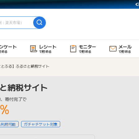
ンケート
レシート
モニター
メール
貯める
で貯める
で貯める
で貯める
さとふる】ふるさと納税サイト
と納税サイト
物、寄付完了で
1%
も利用可能
ガチャチケット対象