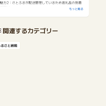
魅力2：さとふるが配送管理しているため返礼品の到着
が早い。
もっと見る
魅力3：せっかくの寄付ならみんなの評判をチェック。
お礼品レビューが豊富。
「さとふる」は「ふるさと納税に関するアンケート」に
関連するカテゴリー
おいて、「認知度No.1」、
「利用したいサイトNo.1」（※1）、「お客さま満足度9
0％以上」（※2）のふるさと納税サイトとして選ばれて
おります。
ふるさと納税
※1 2025年1月時点 調査実施機関：(株) インテージ
※2 2025年2月時点 自社調べ