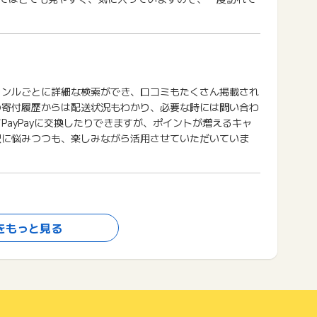
ャンルごとに詳細な検索ができ、口コミもたくさん掲載され
の寄付履歴からは配送状況もわかり、必要な時には問い合わ
PayPayに交換したりできますが、ポイントが増えるキャ
択に悩みつつも、楽しみながら活用させていただいていま
をもっと見る
で税金の控除シュミレーションをしてみましたがいくらまで
も近隣の岐阜県中津川市への寄付なので少しでも応援できた
前に家を建てたときに設置したペレットストーブの燃料を選
り喜んでいます。これから寒くなる季節に一足先に手に入れ
ば一袋18Kgは運ぶには重すぎます。せめて10Kgぐらいに