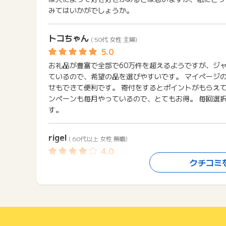
みてはいかがでしょうか。
トコちゃん
( 50代 女性 主婦)
お礼品が豊富で全部で60万件を超えるようですが、ジ
ているので、希望の品を選びやすいです。 マイページ
せもできて便利です。 寄付をするとポイントがもらえて
ンペーンも毎月やっているので、とてもお得。 毎回選
す。
rigel
( 60代以上 女性 無職)
クチコミ
今年初めてふるさと納税を利用しました。 初めてなの
寄付できるかがはっきりわかりませんでした。 それで
らと思いました。 返礼品は木製ペレットで2年半ほど
びました。 3万円の寄付で実際使うペレットが手に入
られて良かったです。 自然木なので安心です。難を言え
してもらえたらよかったのにと思います。