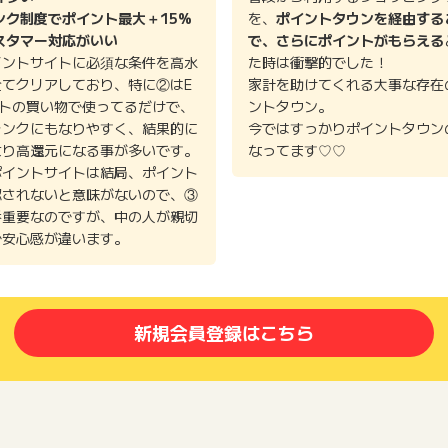
ンク制度でポイント最大＋15%
を、
ポイントタウンを経由する
スタマー対応がいい
で、さらにポイントがもらえる
を購入できます！ いつもこちらで商品を買わせて頂いてお
イントサイトに必須な条件を高水
た時は衝撃的でした！
体もとても見やすく、自分に合ったシミュレーションもでき
全てクリアしており、特に②はE
家計を助けてくれる大事な存在
。(他サイトでは300万以上の年収からしか計算ができない
イトの買い物で使ってるだけで、
ントタウン。
で、苦手な方でもわかりやすいかと思います。
ランクにもなりやすく、結果的に
今ではすっかりポイントタウン
より高還元になる事が多いです。
なってます♡♡
ポイントサイトは結局、ポイント
認されないと意味がないので、③
番重要なのですが、中の人が親切
選んで納税したい全国のとある自治体に納税した後にやら
で安心感が違います。
すぐに出来る事が1番便利だと思いました！ 節税効果がと
年の楽しみになりました♪ 支払い方法はコンビニ決済、ク
済できて便利ですが、PayPay決済を選ぶと即支払い出来てしか
新規会員登録はこちら
金額で絞り込むことも出来るしとても簡単だった。 簡単に