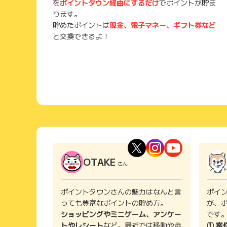
を
ポイントタウン経由にするだけ
でポイントが貯ま
ります。
たぴらし
( 60代以上 男性)
貯めたポイントは
現金、電子マネー、ギフト券など
と交換できるよ！
一週間に2～3日程度ある「さとふるの日」に寄付することに
７パーセント程度）もあったり、Paypayでの支払い
な上に、他のサイトも試してみたが、ここが返礼品の選
領までの期間が比較的短く、返礼品が来ない等のトラブ
るさと納税は行わなくなりました。
oxbridges
( 60代以上 男性)
ふるさと納税は毎年やっていて、中でもさとふるはお気
発送時はメールで連絡をくれるので気に入っています。
OTAKE
さん
計してくれるので、わざわざ自分で計算しなくても済む
を選定する上でとても参考になります。返礼品で失敗し
ー目線でわかりやすくて使いやすいサイトです。利用時
ポイントタウンさんの魅力はなんと言
ポイ
す。
っても豊富なポイントの貯め方。
が、
ショッピングやミニゲーム、アンケー
です
トやレシート
など。最近では移動や歩
① 案