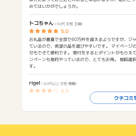
みてはいかがでしょうか。
トコちゃん
( 50代 女性 主婦)
お礼品が豊富で全部で60万件を超えるようですが、ジ
ているので、希望の品を選びやすいです。 マイページ
せもできて便利です。 寄付をするとポイントがもらえて
ンペーンも毎月やっているので、とてもお得。 毎回選
す。
rigel
( 60代以上 女性 無職)
クチコミ
今年初めてふるさと納税を利用しました。 初めてなの
寄付できるかがはっきりわかりませんでした。 それで
らと思いました。 返礼品は木製ペレットで2年半ほど
びました。 3万円の寄付で実際使うペレットが手に入
られて良かったです。 自然木なので安心です。難を言え
してもらえたらよかったのにと思います。