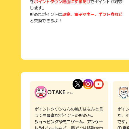
を
ポイントタウン経由にするだけ
でポイントが貯ま
ります。
たぴらし
( 60代以上 男性)
貯めたポイントは
現金、電子マネー、ギフト券など
と交換できるよ！
一週間に2～3日程度ある「さとふるの日」に寄付することに
７パーセント程度）もあったり、Paypayでの支払い
な上に、他のサイトも試してみたが、ここが返礼品の選
領までの期間が比較的短く、返礼品が来ない等のトラブ
るさと納税は行わなくなりました。
oxbridges
( 60代以上 男性)
ふるさと納税は毎年やっていて、中でもさとふるはお気
発送時はメールで連絡をくれるので気に入っています。
OTAKE
さん
計してくれるので、わざわざ自分で計算しなくても済む
を選定する上でとても参考になります。返礼品で失敗し
ー目線でわかりやすくて使いやすいサイトです。利用時
ポイントタウンさんの魅力はなんと言
ポイ
す。
っても豊富なポイントの貯め方。
が、
ショッピングやミニゲーム、アンケー
です
トやレシート
など。最近では移動や歩
① 案