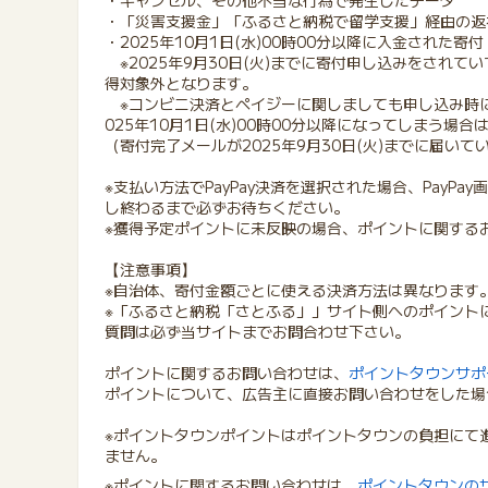
・キャンセル、その他不当な行為で発生したデータ
・「災害支援金」「ふるさと納税で留学支援」経由の返
・2025年10月1日(水)00時00分以降に入金された寄付
※2025年9月30日(火)までに寄付申し込みをされていて
得対象外となります。
※コンビニ決済とペイジーに関しましても申し込み時に
025年10月1日(水)00時00分以降になってしまう場
（寄付完了メールが2025年9月30日(火)までに届い
※支払い方法でPayPay決済を選択された場合、PayP
し終わるまで必ずお待ちください。
※獲得予定ポイントに未反映の場合、ポイントに関する
【注意事項】
※自治体、寄付金額ごとに使える決済方法は異なります
※「ふるさと納税「さとふる」」サイト側へのポイント
質問は必ず当サイトまでお問合わせ下さい。
ポイントに関するお問い合わせは、
ポイントタウンサポ
ポイントについて、広告主に直接お問い合わせをした場
※ポイントタウンポイントはポイントタウンの負担にて
ません。
※ポイントに関するお問い合わせは、
ポイントタウンの