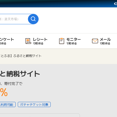
ンケート
レシート
モニター
メール
貯める
で貯める
で貯める
で貯める
さとふる】ふるさと納税サイト
と納税サイト
物、寄付完了で
1%
も利用可能
ガチャチケット対象