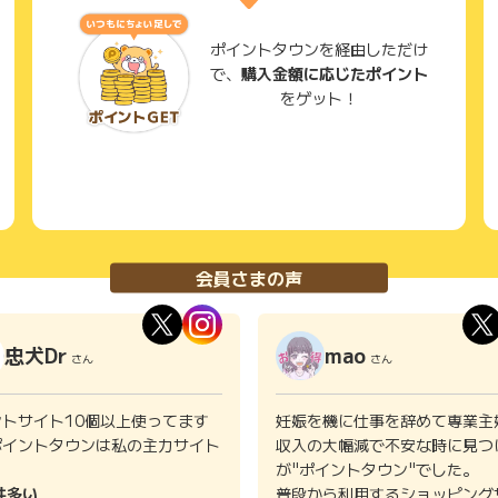
ポイントタウンを経由しただけ
で、
購入金額に応じたポイント
より、ステータスに応じたPaypayﾎﾟｲﾝﾄの還元（5～
をゲット！
により 数パーセントキャッシュバックがあったりする等お得
択肢がとても多く、何より良い。 また、寄付から返礼品受
ルの際の対応もとても良く、ほとんどさとふる以外でのふ
会員さまの声
に入りです。 ホームページのサイトも見やすくて返礼品の
 ホームページのマイページでは、年間の納税額も勝手に集
忠犬Dr
mao
さん
さん
ため便利ですね。 また口コミも沢山投稿されていて、商品
たくない人は口コミを参考にするといいでしょう。 ユーザ
の負担が少ないので私はサービス一本。とてもオススメで
ントサイト10個以上使ってます
妊娠を機に仕事を辞めて専業主
ポイントタウンは私の主力サイト
収入の大幅減で不安な時に見つ
。
が"ポイントタウン"でした。
件多い
普段から利用するショッピング