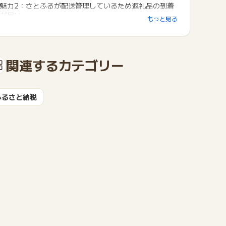
魅力2：さとふるが配送管理しているため返礼品の到着
が早い。
もっと見る
魅力3：せっかくの寄付ならみんなの評判をチェック。
お礼品レビューが豊富。
「さとふる」は「ふるさと納税に関するアンケート」に
関連するカテゴリー
おいて、「認知度No.1」、
「利用したいサイトNo.1」（※1）、「お客さま満足度9
0％以上」（※2）のふるさと納税サイトとして選ばれて
おります。
ふるさと納税
※1 2025年1月時点 調査実施機関：(株) インテージ
※2 2025年2月時点 自社調べ