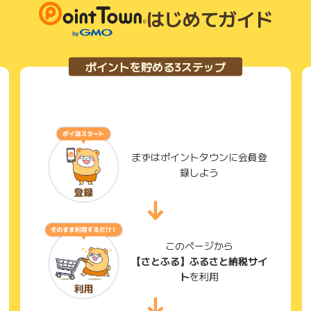
はじめてガイド
ポイントを貯める3ステップ
録されている自治体の数も多いと思いますので、その分返礼
の様々なサイトとも連携しています。 継続して使っていれ
ウンと連携しており、ポイントタウンからもさとふるに行け
はありますが、さとふるの日と言う、3と8の付く日にはポ
ポイントがさらに上がります。 更に、1年でどの自治体に
利です。
まずはポイントタウンに会員登
録しよう
い。 いずれも「さとふる」を利用してます。 CMでもお
ての感想ですが 返礼品の種類を選ぶところ、お勧めなどそ
このページから
れば良いなと思いました。 いくつか選び残り、少額で出来
【さとふる】ふるさと納税サイ
類から選択し一番安い～から順番に見て選びました。 〇〇
ト
を利用
クロールして いくつものページを見ていくの疲れました。
やすかったです。