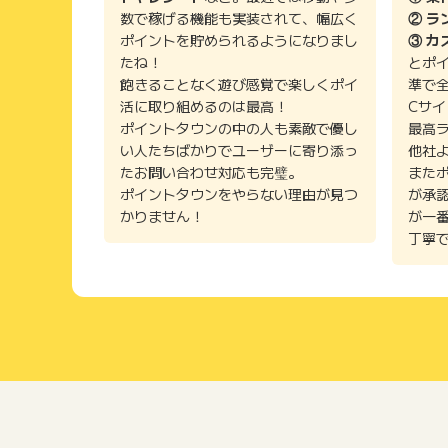
a.
( 20代 女性 会社員)
数で稼げる機能も実装されて、幅広く
② ラ
ポイントを貯められるようになりまし
③ カ
全体的な品ぞろえがよく、いつも間違いなくあたり商品
たね！
とポ
ります！ リピートしたくなるサイトです。 サイト自
飽きることなく遊び感覚で楽しくポイ
準で
るので、年収が低くても計算できるのはありがたいです
活に取り組めるのは最高！
Cサ
こと後多いため。) HPもとても見やすくなっているの
ポイントタウンの中の人も素敵で優し
最高
い人たちばかりでユーザーに寄り添っ
他社
たお問い合わせ対応も完璧。
また
いくら
( 30代 女性 会社員)
ポイントタウンをやらない理由が見つ
が承
かりません！
が一
毎年さとふるを使わせていただいていますが、返礼品を
丁寧
なきゃいけないワンストップ申請がサイト・アプリ内で
ても高いので次の年に来る住民税決定通知書の結果が毎
レジットカード払い、Pay-easy払い、PayPayで決
もポイントまで付くのがとても便利です。
ゆーるちゃ
( 30代 女性)
自治体ごとに探せたり、返礼品のジャンルで探せたり、