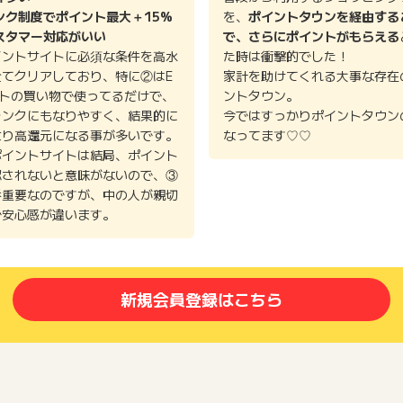
ンク制度でポイント最大＋15%
を、
ポイントタウンを経由する
スタマー対応がいい
で、さらにポイントがもらえる
を購入できます！ いつもこちらで商品を買わせて頂いてお
イントサイトに必須な条件を高水
た時は衝撃的でした！
体もとても見やすく、自分に合ったシミュレーションもでき
全てクリアしており、特に②はE
家計を助けてくれる大事な存在
。(他サイトでは300万以上の年収からしか計算ができない
イトの買い物で使ってるだけで、
ントタウン。
で、苦手な方でもわかりやすいかと思います。
ランクにもなりやすく、結果的に
今ではすっかりポイントタウン
より高還元になる事が多いです。
なってます♡♡
ポイントサイトは結局、ポイント
認されないと意味がないので、③
番重要なのですが、中の人が親切
選んで納税したい全国のとある自治体に納税した後にやら
で安心感が違います。
すぐに出来る事が1番便利だと思いました！ 節税効果がと
年の楽しみになりました♪ 支払い方法はコンビニ決済、ク
済できて便利ですが、PayPay決済を選ぶと即支払い出来てしか
新規会員登録はこちら
金額で絞り込むことも出来るしとても簡単だった。 簡単に