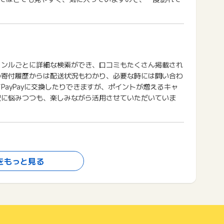
ャンルごとに詳細な検索ができ、口コミもたくさん掲載され
の寄付履歴からは配送状況もわかり、必要な時には問い合わ
PayPayに交換したりできますが、ポイントが増えるキャ
択に悩みつつも、楽しみながら活用させていただいていま
をもっと見る
で税金の控除シュミレーションをしてみましたがいくらまで
も近隣の岐阜県中津川市への寄付なので少しでも応援できた
前に家を建てたときに設置したペレットストーブの燃料を選
り喜んでいます。これから寒くなる季節に一足先に手に入れ
ば一袋18Kgは運ぶには重すぎます。せめて10Kgぐらいに