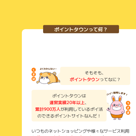
TODDY
( 50代 男性 医療関係)
ポイントタウンって何？
検索しやすく、目的の返礼品を見付けやすいです。 登
品の種類も多いです。 Yahoo!ショッピングなど、他
ば、ポイントも貯まりやすいと思います。 ポイントタ
ます。 また、さとふるアプリをダウンロードする必要
イントが上がります。 時々、メガさとふるの日があり、
どれくらい寄附したか分かるので、確定申告の時には便
そもそも、
aurinko
ポイントタウン
ってなに？
( 40代 女性 会社員)
ポイントタウンは
一時やらなかった年もありますがふるさと納税は何度か行
運営実績20年以上
、
馴染みなので信頼できたので利用しました。 使ってみ
累計900万人
が利用しているポイ活
の他地域からも選べますが 金額からも選べる項目があ
のできるポイントサイトなんだ！
そうだったので〇〇円とあったらすぐ選べたかも。 種
円とあればそこからどれでも選べるものの安い～からス
とは言え返礼品のレビューもあり１つ１つは見て分かり
いつものネットショッピングや様々なサービス利用