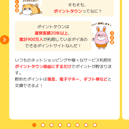
ポイントについて、広告主に直接お問い合わせをした場合、ポ
※キャンセル・不備・いたずら・商品受取拒否及び不着、返品の
塾
了などのメールは、ポイント獲得するまで必ず保管してくださ
そもそも、
イント獲得対象外となる場合がございます。
場合はポイント獲得対象外です。
い。
ポイントタウン
ってなに？
獲得待ち・獲得失敗の状態でお問い合わせされる際に、該当の
※ポイントに関するお問い合わせは、
ポイントタウンのサポート
メールを送っていただく場合がございます。
までお問い合わせください。ポイントについて、広告主に直接
そのため、紛失・破棄された場合は対応いたしかねますので、
ポイントタウンは
お問い合わせをした場合、ポイント獲得対象外となる場合がご
ご注意ください。
ざいます。
運営実績20年以上
、
累計900万人
が利用しているポイ活の
(※) SafariやChromeなどwebサイトを表示するアプリのこと
できるポイントサイトなんだ！
いつものネットショッピングや様々なサービス利用を
ポイントタウン経由にするだけ
でポイントが貯まりま
す。
貯めたポイントは
現金、電子マネー、ギフト券など
と
交換できるよ！