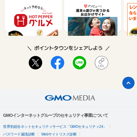
【ホットペッパーグル
遊び予約／レジャーチケ
じゃ
メ】レストラン予約
ット購入サイト「アソビ
ュー！」
85
1.5%
ポイントタウンをシェアしよう
GMOインターネットグループのセキュリティ事業について
世界初総合ネットセキュリティサービス「GMOセキュリティ24」
パスワード漏洩診断
Webサイトリスク診断