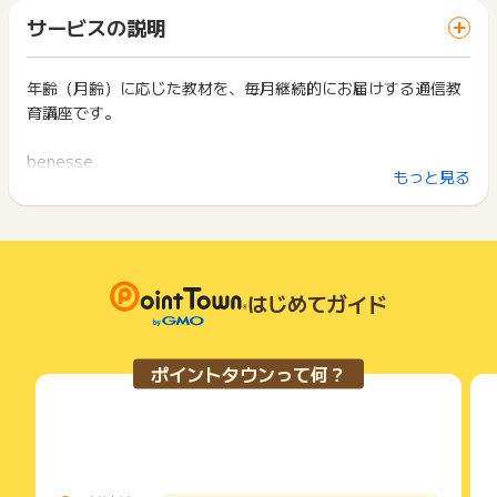
「 申込をしてポイントGET 」ボタンを押した時とサービス・
※お友だち・ごきょうだい紹介制度を利用した入会ではないこと
一部のサービスにつきましては、1商品につき10円単位の金額
サービスの説明
お買い物利用時で、デバイス・ブラウザが異なる場合はポイン
は切り捨てとなります。
ト獲得ができません。
※獲得予定ポイントの反映はお申込日から2週間程度かかりま
ポイント獲得が1ポイント未満のものは切り捨てとなり、ポイ
す。
ント履歴には記載されません。
年齢（月齢）に応じた教材を、毎月継続的にお届けする通信教
2回以上同じお買い物・サービスをご利用される場合は、毎回
原則として広告主側のポイント等を利用して支払われた金額分
育講座です。
ポイントタウンに戻り、「 申込をしてポイントGET 」ボタン
【獲得対象外条件】
につきましては、ポイントタウンのポイント獲得の対象には含
を押してからご利用ください。
※「こどもちゃれんじbaby」の入会・購入お申し込みは対象外
まれません。
benesse
です。
広告主が運営しているサービスの都合もしくは会員様の都合で
下記の事項に該当する場合、広告主側で対象外とみなし、「獲
もっと見る
※ぷち先行予約は現在ポイント獲得対象となっておりませんの
コドモチャレンジ
商品の交換や一部でもキャンセルされた場合、ポイントが無効
得無効」となる可能性があります。
で、ご了承ください。
になる可能性もございます。
コドモ
・同一端末や同一世帯で、繰り返し利用不可のサービス・お買
※資料請求はポイント獲得対象外となります。
各サービス・お買い物の獲得ポイントや獲得条件、キャンペー
こちゃれ
い物を複数回ご利用された場合
※入会については、申込後1ヵ月（31日）以上ご受講いただくこ
ン期間が予告なしに変更される場合がございますが、ご利用さ
・他のポイントサイトや比較サイト、検索サイトなどを経由し
しんけんぜみ
とが条件となります。
れた時点の条件が適用されます。
て一度でも同サービス・お買い物を利用されたことがある場合
しまじろう
※不正入会はポイント獲得対象外となります。
条件を達成しているかどうかは各広告主ではなく、代理店が行
はじめてガイド
ご利用前には、Cookieの削除をおこなっていただくことを推奨
タブレット
※友人紹介制度を利用された場合はポイント獲得対象外となりま
っているため、広告主はポイントに関する詳細を把握しており
します。
す。
学習
ません。
※一度承認させていただいたポイントに関しても、不正等が判明
通信教育
そのため、ポイントタウンのポイントに関するお問い合わせを
サービス・お買い物利用時にお電話など2つ以上の申し込み方
ポイントタウンって何？
した場合、キャンセルさせていただくことがあります。
広告主様に直接行わないようお願いいたします。
通信教材
法がある場合、必ずサイト上のWEBフォームからお申し込みく
掲載中のプログラムの掲載終了日はあくまで予定となってお
ださい。
ベネッセ
り、急遽終了となる場合がございます。
各サービス・お買い物に掲載されている獲得条件を必ずよくお
こどもちゃれんじ
広告に遷移しない場合は掲載が終了となっておりポイントが獲
読みください。
進研ゼミ
※ポイントに関するお問い合わせは、
ポイントタウンサポート
ま
得できませんので、ご注意くださいませ。
習い事
でお問い合わせください。
お申し込みやお買い物後、利用したサイトから送られる購入完