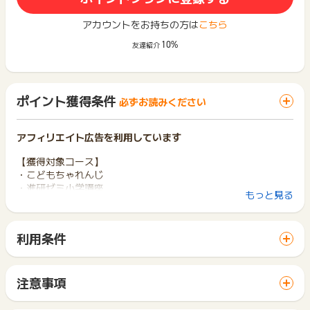
アカウントをお持ちの方は
こちら
10%
友達紹介
ポイント獲得条件
必ずお読みください
アフィリエイト広告を利用しています
【獲得対象コース】
・こどもちゃれんじ
・進研ゼミ小学講座
もっと見る
・進研ゼミ中学講座
・進研ゼミ高校講座（2026年5月1日より対象となりました）
利用条件
【獲得対象条件】
「 申込をしてポイントGET 」ボタンから広告主サイトを訪問
※入会申込後1ヵ月（31日）以上ご受講いただくこと
し、ご利用ください。
※受講費を指定した期日までにご入金いただくこと
サイトに移動してからお申し込みやお買い物が完了するまでの
※申込の際にお客様の情報を正しくご入力いただくこと
注意事項
間に、同じブラウザ（※）で他のサイトに移動した場合はポイン
※現在、こどもちゃれんじ・進研ゼミを受講されていないこと
ポイントの獲得の対象となるのは、税抜き・送料抜き価格とな
ト獲得ができません。
※海外受講の入会申込ではないこと
ります。