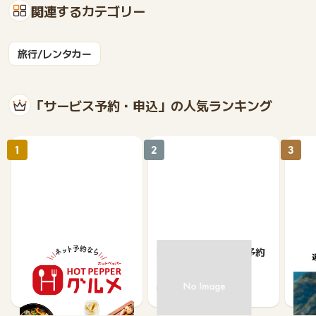
関連するカテゴリー
旅行/レンタカー
「サービス予約・申込」の人気ランキング
1
2
3
【ホットペッパーグル
楽天ぐるなびネット予約
遊び
メ】レストラン予約
ット
ュー
85
80