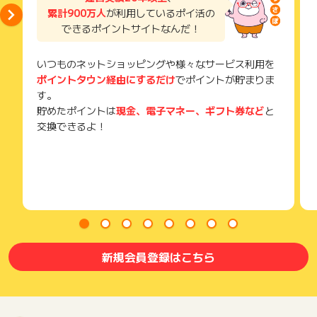
メールを送っていただく場合がございます。
累計900万人
が利用しているポイ活の
そのため、紛失・破棄された場合は対応いたしかねますので、
できるポイントサイトなんだ！
ご注意ください。
(※) SafariやChromeなどwebサイトを表示するアプリのこと
いつものネットショッピングや様々なサービス利用を
ポイントタウン経由にするだけ
でポイントが貯まりま
す。
貯めたポイントは
現金、電子マネー、ギフト券など
と
交換できるよ！
新規会員登録はこちら