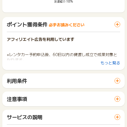
10%
友達紹介
ポイント獲得条件
必ずお読みください
アフィリエイト広告を利用しています
※レンタカー予約申込後、60日以内の貸渡し成立で成果対象と
なります。
もっと見る
※虚偽、重複、キャンセルの場合成果対象外となります。
利用条件
「 申込をしてポイントGET 」ボタンから広告主サイトを訪問
※お申込み日から半年以上経過している場合、ポイントに関する
し、ご利用ください。
お問合せを承ることができません。あらかじめご了承くださ
サイトに移動してからお申し込みやお買い物が完了するまでの
い。
注意事項
間に、同じブラウザ（※）で他のサイトに移動した場合はポイン
ポイントの獲得の対象となるのは、税抜き・送料抜き価格とな
※ポイントに関するお問い合わせは、
ポイントタウンのサポート
ト獲得ができません。
ります。
までお問い合わせください。ポイントについて、広告主に直接
「 申込をしてポイントGET 」ボタンを押した時とサービス・
一部のサービスにつきましては、1商品につき10円単位の金額
サービスの説明
お問い合わせをした場合、ポイント獲得対象外となる場合がご
お買い物利用時で、デバイス・ブラウザが異なる場合はポイン
は切り捨てとなります。
ざいます。
ト獲得ができません。
ポイント獲得が1ポイント未満のものは切り捨てとなり、ポイ