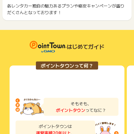
ント履歴には記載されません。
各レンタカー独自の魅力あるプランや格安キャンペーンが盛り
2回以上同じお買い物・サービスをご利用される場合は、毎回
原則として広告主側のポイント等を利用して支払われた金額分
だくさんとなっております！
ポイントタウンに戻り、「 申込をしてポイントGET 」ボタン
につきましては、ポイントタウンのポイント獲得の対象には含
もっと見る
を押してからご利用ください。
まれません。
広告主が運営しているサービスの都合もしくは会員様の都合で
下記の事項に該当する場合、広告主側で対象外とみなし、「獲
商品の交換や一部でもキャンセルされた場合、ポイントが無効
得無効」となる可能性があります。
になる可能性もございます。
・同一端末や同一世帯で、繰り返し利用不可のサービス・お買
各サービス・お買い物の獲得ポイントや獲得条件、キャンペー
はじめてガイド
い物を複数回ご利用された場合
ン期間が予告なしに変更される場合がございますが、ご利用さ
・他のポイントサイトや比較サイト、検索サイトなどを経由し
れた時点の条件が適用されます。
て一度でも同サービス・お買い物を利用されたことがある場合
条件を達成しているかどうかは各広告主ではなく、代理店が行
ご利用前には、Cookieの削除をおこなっていただくことを推奨
ポイントタウンって何？
っているため、広告主はポイントに関する詳細を把握しており
します。
ません。
そのため、ポイントタウンのポイントに関するお問い合わせを
サービス・お買い物利用時にお電話など2つ以上の申し込み方
広告主様に直接行わないようお願いいたします。
法がある場合、必ずサイト上のWEBフォームからお申し込みく
掲載中のプログラムの掲載終了日はあくまで予定となってお
ださい。
り、急遽終了となる場合がございます。
各サービス・お買い物に掲載されている獲得条件を必ずよくお
広告に遷移しない場合は掲載が終了となっておりポイントが獲
読みください。
そもそも、
得できませんので、ご注意くださいませ。
ポイントタウン
ってなに？
お申し込みやお買い物後、利用したサイトから送られる購入完
了などのメールは、ポイント獲得するまで必ず保管してくださ
い。
ポイントタウンは
獲得待ち・獲得失敗の状態でお問い合わせされる際に、該当の
運営実績20年以上
、