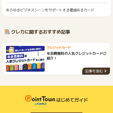
イント獲得ができません。
ポイントについて、広告主に直接お問い合わせをした場合、ポ
ポイント獲得が1ポイント未満のものは切り捨てとなり、ポイ
イント獲得対象外となる場合がございます。
ント履歴には記載されません。
あらゆるビジネスシーンをサポートする価値あるカード
2回以上同じお買い物・サービスをご利用される場合は、毎回
原則として広告主側のポイント等を利用して支払われた金額分
ポイントタウンに戻り、「 カード発行でポイントGET 」ボタ
クレカ クレジットカード
につきましては、ポイントタウンのポイント獲得の対象には含
もっと見る
ンを押してからご利用ください。
まれません。
≪獲得予定ポイントが反映されない場合のお問合せについて≫
広告主が運営しているサービスの都合もしくは会員様の都合で
下記の事項に該当する場合、広告主側で対象外とみなし、「獲
クレカに関するおすすめ記事
代理店側で本広告をクリックされた履歴が確認できない場合
商品の交換や一部でもキャンセルされた場合、ポイントが無効
得無効」となる可能性があります。
は、未反映の原因調査をお受け出来かねる場合がございます。
になる可能性もございます。
・同一端末や同一世帯で、繰り返し利用不可のサービス・お買
各サービス・お買い物の獲得ポイントや獲得条件、キャンペー
い物を複数回ご利用された場合
※ポイントに関するお問い合わせは、
ポイントタウンのサポート
ン期間が予告なしに変更される場合がございますが、ご利用さ
クレジットカード
・他のポイントサイトや比較サイト、検索サイトなどを経由し
までお問い合わせください。ポイントについて、広告主に直接
れた時点の条件が適用されます。
年会費無料の人気クレジットカードご
て一度でも同サービス・お買い物を利用されたことがある場合
お問い合わせをした場合、ポイント獲得対象外となる場合がご
条件を達成しているかどうかは各広告主ではなく、代理店が行
紹介！
ご利用前には、Cookieの削除をおこなっていただくことを推奨
ざいます。
っているため、広告主はポイントに関する詳細を把握しており
します。
ません。
記事を読む
そのため、ポイントタウンのポイントに関するお問い合わせを
サービス・お買い物利用時にお電話など2つ以上の申し込み方
広告主様に直接行わないようお願いいたします。
法がある場合、必ずサイト上のWEBフォームからお申し込みく
掲載中のプログラムの掲載終了日はあくまで予定となってお
ださい。
り、急遽終了となる場合がございます。
各サービス・お買い物に掲載されている獲得条件を必ずよくお
広告に遷移しない場合は掲載が終了となっておりポイントが獲
読みください。
得できませんので、ご注意くださいませ。
はじめてガイド
お申し込みやお買い物後、利用したサイトから送られる購入完
了などのメールは、ポイント獲得するまで必ず保管してくださ
い。