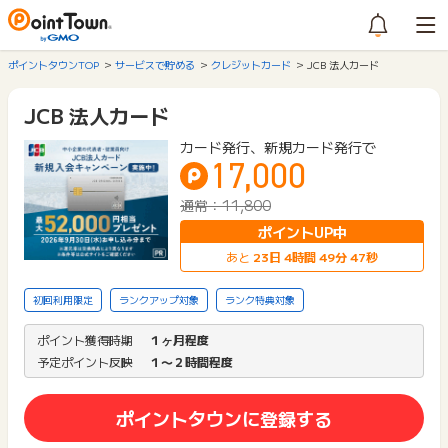
ポイントタウンTOP
サービスで貯める
クレジットカード
JCB 法人カード
JCB 法人カード
カード発行、新規カード発行で
17,000
通常：11,800
ポイントUP中
あと
23
日
4
時間
49
分
47
秒
初回利用限定
ランクアップ対象
ランク特典対象
ポイント獲得時期
１ヶ月程度
予定ポイント反映
１〜２時間程度
ポイントタウンに登録する