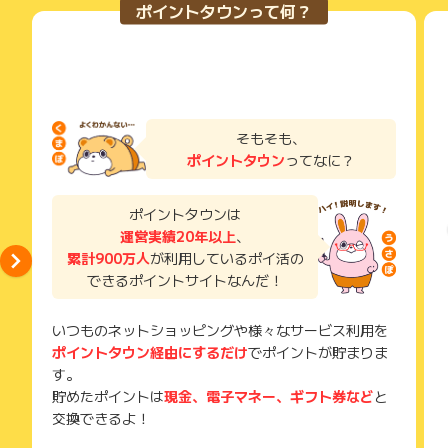
獲得待ち・獲得失敗の状態でお問い合わせされる際に、該当の
ポイントタウンって何？
メールを送っていただく場合がございます。
そのため、紛失・破棄された場合は対応いたしかねますので、
ご注意ください。
(※) SafariやChromeなどwebサイトを表示するアプリのこと
そもそも、
ポイントタウン
ってなに？
ポイントタウンは
運営実績20年以上
、
累計900万人
が利用しているポイ活の
できるポイントサイトなんだ！
いつものネットショッピングや様々なサービス利用を
ポイントタウン経由にするだけ
でポイントが貯まりま
す。
貯めたポイントは
現金、電子マネー、ギフト券など
と
交換できるよ！