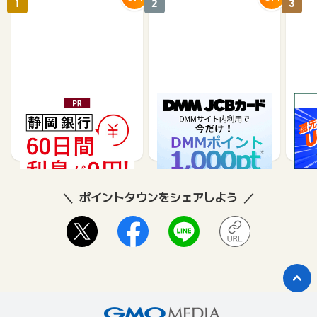
1
2
3
静岡銀行カードローンSE
DMM JCBカード（発
※合
LECA（セレカ）
券）
※【S
シブ
35,000
5,500
26,250
3,000
8
ポイントタウンをシェアしよう