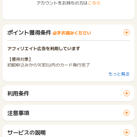
アカウントをお持ちの方は
こちら
ポイント獲得条件
必ずお読みください
アフィリエイト広告を利用しています
【獲得対象】
初回申込みから90日以内のカード発行完了
もっと見る
【獲得対象外】
※虚偽･架空の申込
※同一ユーザーの二回目以降の申込
利用条件
※同一IPの二回目以降の申込
「 カード発行でポイントGET 」ボタンから広告主サイトを訪
※入力不備があった場合
問し、ご利用ください。
※既存会員の申込
サイトに移動してからお申し込みやお買い物が完了するまでの
※申込後、キャンセルされた場合
注意事項
間に、同じブラウザ（※）で他のサイトに移動した場合はポイン
※カード発行完了まで至らなかった場合
ポイントの獲得の対象となるのは、税抜き・送料抜き価格とな
ト獲得ができません。
ります。
「 カード発行でポイントGET 」ボタンを押した時とサービ
※ポイントに関するお問い合わせは、
ポイントタウンサポート
ま
一部のサービスにつきましては、1商品につき10円単位の金額
サービスの説明
ス・お買い物利用時で、デバイス・ブラウザが異なる場合はポ
でお問い合わせください。
は切り捨てとなります。