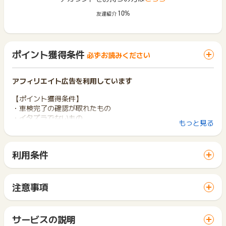
10%
友達紹介
ポイント獲得条件
必ずお読みください
アフィリエイト広告を利用しています
【ポイント獲得条件】
・車検完了の確認が取れたもの
・イタズラでないもの
もっと見る
【ポイント獲得対象外条件】
・車検完了の確認が取れないもの、車検が未実施だったもの
利用条件
・イタズラ
「 申込をしてポイントGET 」ボタンから広告主サイトを訪問
し、ご利用ください。
※本広告は以下に関する調査依頼を一切お受けできません。
サイトに移動してからお申し込みやお買い物が完了するまでの
サポートでも対応いたしかねますので、ご了承のうえご利用く
注意事項
間に、同じブラウザ（※）で他のサイトに移動した場合はポイン
ださい。
ポイントの獲得の対象となるのは、税抜き・送料抜き価格とな
ト獲得ができません。
・獲得予定ポイントに反映されない
ります。
「 申込をしてポイントGET 」ボタンを押した時とサービス・
・非承認理由
一部のサービスにつきましては、1商品につき10円単位の金額
サービスの説明
お買い物利用時で、デバイス・ブラウザが異なる場合はポイン
は切り捨てとなります。