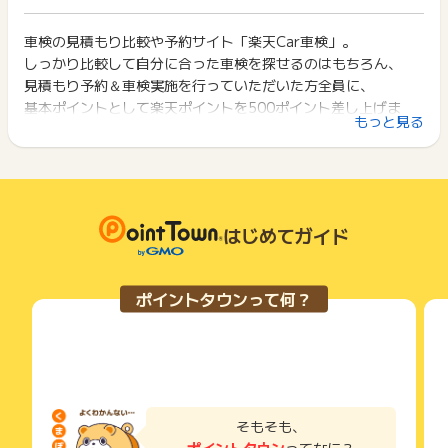
※ポイントに関するお問い合わせは、
ポイントタウンのサポート
ト獲得ができません。
ポイント獲得が1ポイント未満のものは切り捨てとなり、ポイ
までお問い合わせください。ポイントについて、広告主に直接
ント履歴には記載されません。
車検の見積もり比較や予約サイト「楽天Car車検」。
2回以上同じお買い物・サービスをご利用される場合は、毎回
お問い合わせをした場合、ポイント獲得対象外となる場合がご
原則として広告主側のポイント等を利用して支払われた金額分
しっかり比較して自分に合った車検を探せるのはもちろん、
ポイントタウンに戻り、「 申込をしてポイントGET 」ボタン
ざいます。
につきましては、ポイントタウンのポイント獲得の対象には含
を押してからご利用ください。
見積もり予約＆車検実施を行っていただいた方全員に、
まれません。
基本ポイントとして楽天ポイントを500ポイント差し上げま
広告主が運営しているサービスの都合もしくは会員様の都合で
下記の事項に該当する場合、広告主側で対象外とみなし、「獲
もっと見る
す。
商品の交換や一部でもキャンセルされた場合、ポイントが無効
得無効」となる可能性があります。
になる可能性もございます。
・同一端末や同一世帯で、繰り返し利用不可のサービス・お買
各サービス・お買い物の獲得ポイントや獲得条件、キャンペー
１）費用の安いお店を比較・予約できる！
い物を複数回ご利用された場合
ン期間が予告なしに変更される場合がございますが、ご利用さ
・他のポイントサイトや比較サイト、検索サイトなどを経由し
２）ネット割で最大66%OFF
れた時点の条件が適用されます。
て一度でも同サービス・お買い物を利用されたことがある場合
３）毎月1500ポイント以上もらえるキャンペーンを実施中！
条件を達成しているかどうかは各広告主ではなく、代理店が行
はじめてガイド
ご利用前には、Cookieの削除をおこなっていただくことを推奨
最大2000～3000ポイントもらえるキャンペーンも！
っているため、広告主はポイントに関する詳細を把握しており
します。
４）安心安全なブランドが勢ぞろい
ません。
オートバックス・エネオス(ドクタードライブ)・アップル
そのため、ポイントタウンのポイントに関するお問い合わせを
サービス・お買い物利用時にお電話など2つ以上の申し込み方
ポイントタウンって何？
広告主様に直接行わないようお願いいたします。
車検など、
法がある場合、必ずサイト上のWEBフォームからお申し込みく
掲載中のプログラムの掲載終了日はあくまで予定となってお
ださい。
安心安全のブランド加盟店も揃っています!
り、急遽終了となる場合がございます。
各サービス・お買い物に掲載されている獲得条件を必ずよくお
５）郵便番号でお店をカンタン検索
広告に遷移しない場合は掲載が終了となっておりポイントが獲
読みください。
得できませんので、ご注意くださいませ。
お申し込みやお買い物後、利用したサイトから送られる購入完
了などのメールは、ポイント獲得するまで必ず保管してくださ
そもそも、
い。
ポイントタウン
ってなに？