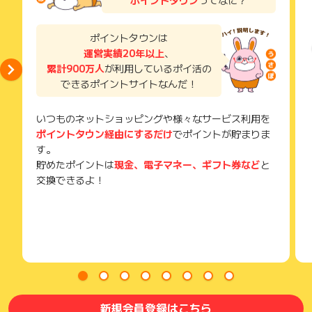
獲得待ち・獲得失敗の状態でお問い合わせされる際に、該当の
メールを送っていただく場合がございます。
そのため、紛失・破棄された場合は対応いたしかねますので、
ポイントタウンは
ご注意ください。
運営実績20年以上
、
累計900万人
が利用しているポイ活の
(※) SafariやChromeなどwebサイトを表示するアプリのこと
できるポイントサイトなんだ！
いつものネットショッピングや様々なサービス利用を
ポイントタウン経由にするだけ
でポイントが貯まりま
す。
貯めたポイントは
現金、電子マネー、ギフト券など
と
交換できるよ！
新規会員登録はこちら