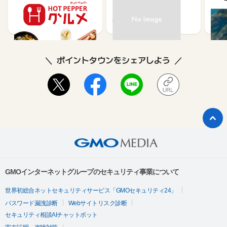
メ】レストラン予約
ット
ュー
85
80
ポイントタウンをシェアしよう
GMOインターネットグループのセキュリティ事業について
世界初総合ネットセキュリティサービス「GMOセキュリティ24」
パスワード漏洩診断
Webサイトリスク診断
セキュリティ相談AIチャットボット