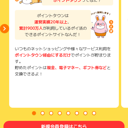
獲得待ち・獲得失敗の状態でお問い合わせされる際に、該当の
メールを送っていただく場合がございます。
そのため、紛失・破棄された場合は対応いたしかねますので、
ポイントタウンは
ご注意ください。
運営実績20年以上
、
累計900万人
が利用しているポイ活の
(※) SafariやChromeなどwebサイトを表示するアプリのこと
できるポイントサイトなんだ！
いつものネットショッピングや様々なサービス利用を
ポイントタウン経由にするだけ
でポイントが貯まりま
す。
貯めたポイントは
現金、電子マネー、ギフト券など
と
交換できるよ！
新規会員登録はこちら