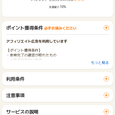
10%
友達紹介
ポイント獲得条件
必ずお読みください
アフィリエイト広告を利用しています
【ポイント獲得条件】
・車検完了の確認が取れたもの
・イタズラでないもの
もっと見る
【ポイント獲得対象外条件】
・車検完了の確認が取れないもの、車検が未実施だったもの
利用条件
・イタズラ
「 申込をしてポイントGET 」ボタンから広告主サイトを訪問
し、ご利用ください。
※本広告は以下に関する調査依頼を一切お受けできません。
サイトに移動してからお申し込みやお買い物が完了するまでの
サポートでも対応いたしかねますので、ご了承のうえご利用く
注意事項
間に、同じブラウザ（※）で他のサイトに移動した場合はポイン
ださい。
ポイントの獲得の対象となるのは、税抜き・送料抜き価格とな
ト獲得ができません。
・獲得予定ポイントに反映されない
ります。
「 申込をしてポイントGET 」ボタンを押した時とサービス・
・非承認理由
一部のサービスにつきましては、1商品につき10円単位の金額
サービスの説明
お買い物利用時で、デバイス・ブラウザが異なる場合はポイン
は切り捨てとなります。