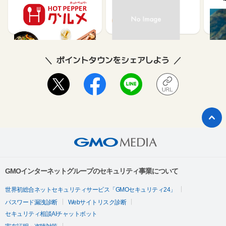
メ】レストラン予約
ット
ュー
85
80
ポイントタウンをシェアしよう
GMOインターネットグループのセキュリティ事業について
世界初総合ネットセキュリティサービス「GMOセキュリティ24」
パスワード漏洩診断
Webサイトリスク診断
セキュリティ相談AIチャットボット