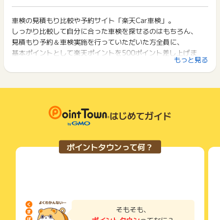
※ポイントに関するお問い合わせは、
ポイントタウンのサポート
ト獲得ができません。
ポイント獲得が1ポイント未満のものは切り捨てとなり、ポイ
までお問い合わせください。ポイントについて、広告主に直接
ント履歴には記載されません。
車検の見積もり比較や予約サイト「楽天Car車検」。
2回以上同じお買い物・サービスをご利用される場合は、毎回
お問い合わせをした場合、ポイント獲得対象外となる場合がご
原則として広告主側のポイント等を利用して支払われた金額分
しっかり比較して自分に合った車検を探せるのはもちろん、
ポイントタウンに戻り、「 申込をしてポイントGET 」ボタン
ざいます。
につきましては、ポイントタウンのポイント獲得の対象には含
を押してからご利用ください。
見積もり予約＆車検実施を行っていただいた方全員に、
まれません。
基本ポイントとして楽天ポイントを500ポイント差し上げま
広告主が運営しているサービスの都合もしくは会員様の都合で
下記の事項に該当する場合、広告主側で対象外とみなし、「獲
もっと見る
す。
商品の交換や一部でもキャンセルされた場合、ポイントが無効
得無効」となる可能性があります。
になる可能性もございます。
・同一端末や同一世帯で、繰り返し利用不可のサービス・お買
各サービス・お買い物の獲得ポイントや獲得条件、キャンペー
１）費用の安いお店を比較・予約できる！
い物を複数回ご利用された場合
ン期間が予告なしに変更される場合がございますが、ご利用さ
・他のポイントサイトや比較サイト、検索サイトなどを経由し
２）ネット割で最大66%OFF
れた時点の条件が適用されます。
て一度でも同サービス・お買い物を利用されたことがある場合
３）毎月1500ポイント以上もらえるキャンペーンを実施中！
条件を達成しているかどうかは各広告主ではなく、代理店が行
はじめてガイド
ご利用前には、Cookieの削除をおこなっていただくことを推奨
最大2000～3000ポイントもらえるキャンペーンも！
っているため、広告主はポイントに関する詳細を把握しており
します。
４）安心安全なブランドが勢ぞろい
ません。
オートバックス・エネオス(ドクタードライブ)・アップル
そのため、ポイントタウンのポイントに関するお問い合わせを
サービス・お買い物利用時にお電話など2つ以上の申し込み方
ポイントタウンって何？
広告主様に直接行わないようお願いいたします。
車検など、
法がある場合、必ずサイト上のWEBフォームからお申し込みく
掲載中のプログラムの掲載終了日はあくまで予定となってお
ださい。
安心安全のブランド加盟店も揃っています!
り、急遽終了となる場合がございます。
各サービス・お買い物に掲載されている獲得条件を必ずよくお
５）郵便番号でお店をカンタン検索
広告に遷移しない場合は掲載が終了となっておりポイントが獲
読みください。
得できませんので、ご注意くださいませ。
お申し込みやお買い物後、利用したサイトから送られる購入完
了などのメールは、ポイント獲得するまで必ず保管してくださ
そもそも、
い。
ポイントタウン
ってなに？